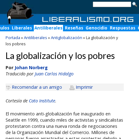
culos
Liberales
Antiliberales
Reseñas
Genocidio
Respuestas
Portada
»
Antiliberales
»
Antiglobalización
»
La globalización y
los pobres
La globalización y los pobres
Por
Johan Norberg
Traducido por
Juan Carlos Hidalgo
Recomendar a un amigo
Imprimir
Cortesía de
Cato Institute
.
El movimiento anti-globalización fue inaugurado en
Seattle en 1999, cuando miles de activistas y sindicalistas
protestaron contra una nueva ronda de negociaciones
de la Organización Mundial del Comercio. Millones de
personas fueron arrastradas a estas protestas debido a