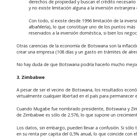
derechos de propiedad y buscan el crédito necesario
y no existe limitación alguna a la inversión extranjer
Con todo, sí existe desde 1996 limitación de la inver
albañilería), lo que constituye uno de los puntos má
reservados a la inversión doméstica, si bien los nego
Otras carencias de la economía de Botswana son la inflación
crear una empresa (108 días y un gasto en trámites de alred
No hay duda de que Botswana podría hacerlo mucho mejor, p
3. Zimbabwe
A pesar de ser el vecino de Botswana, los resultados eco
virtualmente cualquier libertad en el país para permanecer e
Cuando Mugabe fue nombrado presidente, Botswana y Zimbab
de Zimbabwe es sólo de 2.576, lo que supone un crecimien
Los datos, sin embargo, pueden llevar a confusión. Si sól
en su renta per capita del 0,5% anual, lo que coincide con 