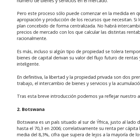
número de bienes y servicios en el mercado.
Pero este proceso sólo puede comenzar en la medida en que 
apropiación y producción de los recursos que necesitan. Si 
plan concebido de forma centralizada. No habrá intercambio
precios de mercado con los que calcular las distintas rentab
racionalmente.
Es más, incluso si algún tipo de propiedad se tolera tempor
bienes de capital derivan su valor del flujo futuro de renta
inteligente.
En definitiva, la libertad y la propiedad privada son dos prer
trabajo, el intercambio de bienes y servicios y la acumulació
Tras esta breve introducción podemos ya reflejar nuestro a
2. Botswana
Botswana es un país situado al sur de Ýfrica, justo al la
hasta el 70,3 en 2006; correlativamente su renta per cápit
media del 8,3%, cifra que supera de lejos a la mayoría de lo