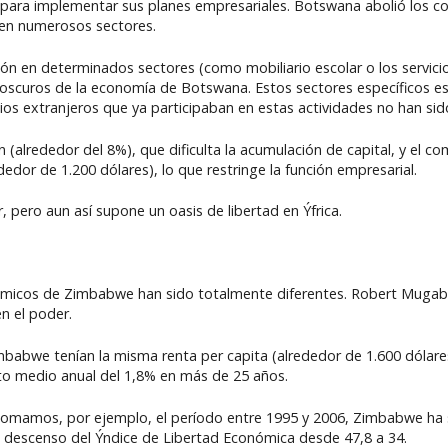
 para implementar sus planes empresariales. Botswana abolió los c
a en numerosos sectores.
sión en determinados sectores (como mobiliario escolar o los servici
s oscuros de la economía de Botswana. Estos sectores específicos es
cios extranjeros que ya participaban en estas actividades no han si
 (alrededor del 8%), que dificulta la acumulación de capital, y el c
edor de 1.200 dólares), lo que restringe la función empresarial.
ero aun así supone un oasis de libertad en Ýfrica.
nómicos de Zimbabwe han sido totalmente diferentes. Robert Mugab
n el poder.
we tenían la misma renta per capita (alrededor de 1.600 dólares)
to medio anual del 1,8% en más de 25 años.
o tomamos, por ejemplo, el período entre 1995 y 2006, Zimbabwe ha 
el descenso del Ýndice de Libertad Económica desde 47,8 a 34.