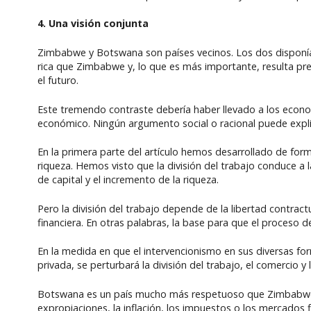
4. Una visión conjunta
Zimbabwe y Botswana son países vecinos. Los dos disponía
rica que Zimbabwe y, lo que es más importante, resulta prev
el futuro.
Este tremendo contraste debería haber llevado a los economi
económico. Ningún argumento social o racional puede expli
En la primera parte del artículo hemos desarrollado de form
riqueza. Hemos visto que la división del trabajo conduce a l
de capital y el incremento de la riqueza.
Pero la división del trabajo depende de la libertad contractu
financiera. En otras palabras, la base para que el proceso d
En la medida en que el intervencionismo en sus diversas for
privada, se perturbará la división del trabajo, el comercio y
Botswana es un país mucho más respetuoso que Zimbabwe co
expropiaciones, la inflación, los impuestos o los mercados f