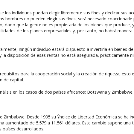
los individuos puedan elegir libremente sus fines y dedicar sus acc
los hombres no pueden elegir sus fines, será necesario coaccionarle
, dado que la gente no es propietaria de los bienes que produce, y
ilidades de los planes empresariales y, por tanto, no habrá manera d
almente, ningún individuo estará dispuesto a invertirla en bienes de
s y la disposición de esas rentas no está asegurada, prácticamente ni
requisitos para la cooperación social y la creación de riqueza, esto es
n de capital.
nálisis en los casos de dos países africanos: Botswana y Zimbabwe.
do de Zimbabwe. Desde 1995 su Ýndice de Libertad Económica se ha 
a ha aumentado de 5.579 a 11.561 dólares. Este cambio supone una t
s países desarrollados.