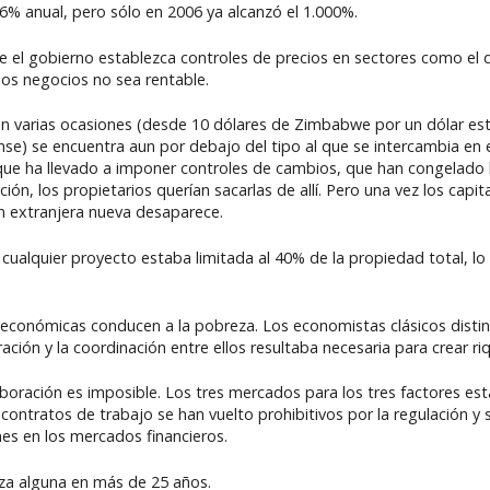
% anual, pero sólo en 2006 ya alcanzó el 1.000%.
el gobierno establezca controles de precios en sectores como el de 
esos negocios no sea rentable.
en varias ocasiones (desde 10 dólares de Zimbabwe por un dólar e
e) se encuentra aun por debajo del tipo al que se intercambia en 
e ha llevado a imponer controles de cambios, que han congelado las
ón, los propietarios querían sacarlas de allí. Pero una vez los capita
ión extranjera nueva desaparece.
a cualquier proyecto estaba limitada al 40% de la propiedad total, lo 
económicas conducen a la pobreza. Los economistas clásicos disting
ración y la coordinación entre ellos resultaba necesaria para crear ri
oración es imposible. Los tres mercados para los tres factores est
 contratos de trabajo se han vuelto prohibitivos por la regulación y
ones en los mercados financieros.
za alguna en más de 25 años.