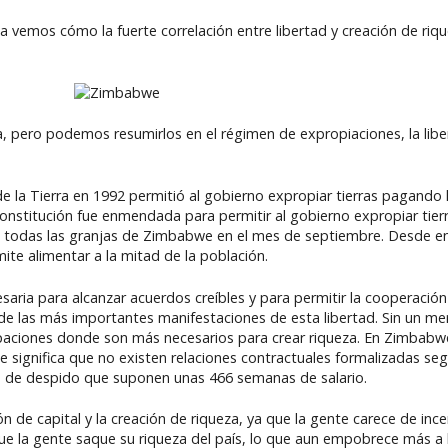
vemos cómo la fuerte correlación entre libertad y creación de riqu
 pero podemos resumirlos en el régimen de expropiaciones, la liber
de la Tierra en 1992 permitió al gobierno expropiar tierras pagando
onstitución fue enmendada para permitir al gobierno expropiar tierr
e todas las granjas de Zimbabwe en el mes de septiembre. Desde en
ite alimentar a la mitad de la población.
saria para alcanzar acuerdos creíbles y para permitir la cooperación
de las más importantes manifestaciones de esta libertad. Sin un mer
paciones donde son más necesarios para crear riqueza. En Zimbabw
e significa que no existen relaciones contractuales formalizadas seg
es de despido que suponen unas 466 semanas de salario.
ón de capital y la creación de riqueza, ya que la gente carece de inc
que la gente saque su riqueza del país, lo que aun empobrece más a l