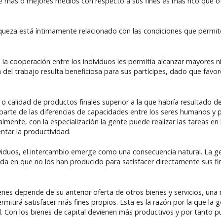
e más o mejores medios con respecto a sus fines es más rico que o
iqueza está íntimamente relacionado con las condiciones que permit
a cooperación entre los individuos les permitía alcanzar mayores n
ón del trabajo resulta beneficiosa para sus partícipes, dado que fav
o calidad de productos finales superior a la que habría resultado d
 parte de las diferencias de capacidades entre los seres humanos y p
almente, con la especialización la gente puede realizar las tareas e
tar la productividad.
dividuos, el intercambio emerge como una consecuencia natural. La g
 en que no los han producido para satisfacer directamente sus fine
nes depende de su anterior oferta de otros bienes y servicios, una
ermitirá satisfacer más fines propios. Esta es la razón por la que la g
tal. Con los bienes de capital devienen más productivos y por tanto 