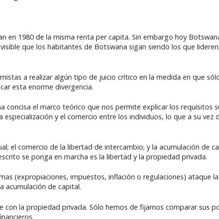
n en 1980 de la misma renta per capita. Sin embargo hoy Botswana
isible que los habitantes de Botswana sigan siendo los que lideren 
stas a realizar algún tipo de juicio crítico en la medida en que só
car esta enorme divergencia.
a concisa el marco teórico que nos permite explicar los requisitos 
a especialización y el comercio entre los individuos, lo que a su vez 
al; el comercio de la libertad de intercambio; y la acumulación de cap
escrito se ponga en marcha es la libertad y la propiedad privada.
mas (expropiaciones, impuestos, inflación o regulaciones) ataque la
 la acumulación de capital.
n la propiedad privada. Sólo hemos de fijarnos comparar sus posi
inancieros.