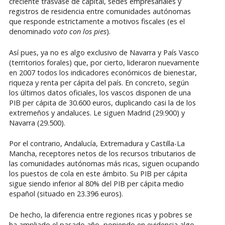
creciente trasvase de capital, sedes empresariales y
registros de residencia entre comunidades autónomas
que responde estrictamente a motivos fiscales (es el
denominado
voto con los pies
).
Así pues, ya no es algo exclusivo de Navarra y País Vasco
(territorios forales) que, por cierto, lideraron nuevamente
en 2007 todos los indicadores económicos de bienestar,
riqueza y renta per cápita del país. En concreto, según
los últimos datos oficiales, los vascos disponen de una
PIB per cápita de 30.600 euros, duplicando casi la de los
extremeños y andaluces. Le siguen Madrid (29.900) y
Navarra (29.500).
Por el contrario, Andalucía, Extremadura y Castilla-La
Mancha, receptores netos de los recursos tributarios de
las comunidades autónomas más ricas, siguen ocupando
los puestos de cola en este ámbito. Su PIB per cápita
sigue siendo inferior al 80% del PIB per cápita medio
español (situado en 23.396 euros).
De hecho, la diferencia entre regiones ricas y pobres se
ha ampliado el pasado año, poniendo en evidencia algo