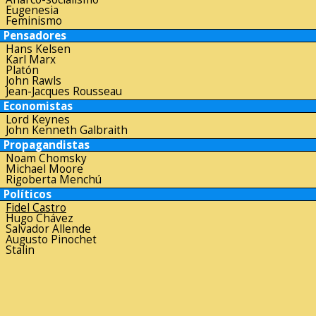
Eugenesia
Feminismo
Pensadores
Hans Kelsen
Karl Marx
Platón
John Rawls
Jean-Jacques Rousseau
Economistas
Lord Keynes
John Kenneth Galbraith
Propagandistas
Noam Chomsky
Michael Moore
Rigoberta Menchú
Políticos
Fidel Castro
Hugo Chávez
Salvador Allende
Augusto Pinochet
Stalin