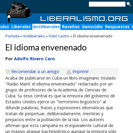
culos
Liberales
Antiliberales
Reseñas
Genocidio
Respuestas
Portada
»
Antiliberales
»
Fidel Castro
»
El idioma envenenado
El idioma envenenado
Por
Adolfo Rivero Caro
Recomendar a un amigo
Imprimir
Acaba de publicarse en Cuba un libro imaginario titulado
"Radio Martí: el idioma envenenado" redactado por un
grupo de profesores de la Academia de Ciencias de
Cuba. Su tesis central es que la emisora del gobierno de
Estados Unidos ejerce un "terrorismo lingüístico" al
difundir palabras, frases y expresiones idiomáticas que
tratan de perpetuar, deliberadamente, mentiras y
prejuicios entre la población de la isla. Los autores
afirman que esta campaña es el equivalente cultural de
un masivo ataque bacteriológico aunque la emisora sólo