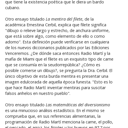
que tiene la existencia poética que le diera un bardo
cubano.
Otro ensayo titulado
La mentira del filete
, de la
académica Ernestina Cerbil, explica que filete significa
"dibujo o relieve largo y estrecho, de anchura uniforme,
que está sobre algo, como elemento de ello o como
adorno". Esta definición puede verificarse en cualquiera
de los nuevos diccionarios publicados por las Ediciones
Venceremos. ¿De dónde saca entonces Radio Martí y la
mafia de Miami que el filete es un exquisito tipo de carne
que se consumía en la seudorrepública? ¿Cómo es
posible comerse un dibujo?, se pregunta la Dra. Cerbil. El
único objetivo de esta burda mentira es presentar una
imagen edulcorada de aquella época funesta. "Esto es lo
que hace Radio Martí: inventar mentiras para suscitar
falsos anhelos en nuestro pueblo".
Otro ensayo titulado
Las matemáticas del diversionismo
es una minucioso análisis estadístico. En el mismo se
comprueba que, en sus referencias alimentarias, la
programación de Radio Martí menciona la carne, el pollo,
el pescado, el arroz, los frijoles y los huevos en 97.7 por