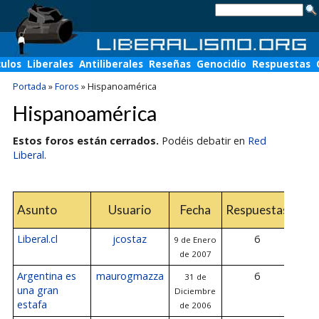
culos
Liberales
Antiliberales
Reseñas
Genocidio
Respuestas
Portada
»
Foros
»
Hispanoamérica
Hispanoamérica
Estos foros están cerrados.
Podéis debatir en
Red
Liberal
.
Úl
Asunto
Usuario
Fecha
Respuestas
res
Liberal.cl
jcostaz
6
9 de Enero
10 d
de 2007
de
Argentina es
maurogmazza
6
31 de
10 d
una gran
Diciembre
de
estafa
de 2006