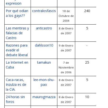
expresion
Por qué odian
contralosfascis
240
18 de
9 de
a los gays??
Octubre de
de
2004
Las mentiras y
anticastro
5
8 de Enero
9 de
falacias de
de 2007
de
Castro
Razones para
dahlsson10
-
9 de Enero
evadir el
de 2007
debate liberal
La Internet en
tamakun
25
7 de
9 de
Cuba
Noviembre
de
de 2006
Caca-racas,
lee-mon-shu-
5
8 de Enero
9 de
Inzulza es de
pao
de 2007
de
la CIA.
24 horas sin
maurogmazza
10
8 de Enero
9 de
foros
de 2007
de