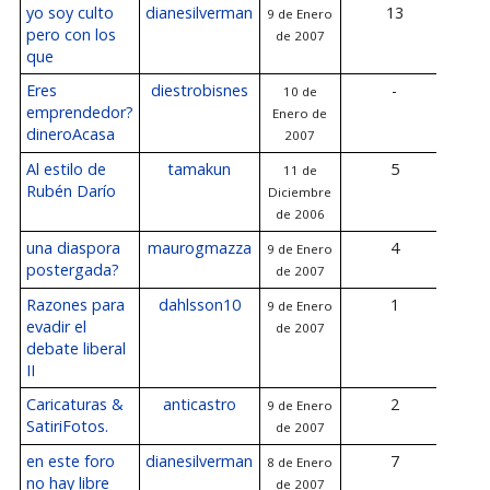
yo soy culto
dianesilverman
13
9 de Enero
10 d
pero con los
de 2007
de
que
Eres
diestrobisnes
-
10 de
emprendedor?
Enero de
dineroAcasa
2007
Al estilo de
tamakun
5
11 de
10 d
Rubén Darío
Diciembre
de
de 2006
una diaspora
maurogmazza
4
9 de Enero
9 de
postergada?
de 2007
de
Razones para
dahlsson10
1
9 de Enero
9 de
evadir el
de 2007
de
debate liberal
II
Caricaturas &
anticastro
2
9 de Enero
9 de
SatiriFotos.
de 2007
de
en este foro
dianesilverman
7
8 de Enero
9 de
no hay libre
de 2007
de