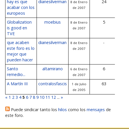
hay es que
dianesilverman
24
8 de Enero
9 de
acabar con los
de 2007
de
europeos
Globalization
moebius
5
8 de Enero
9 de
is good en
de 2007
de
TVE
que acaben
dianesilverman
-
8 de Enero
este foro es lo
de 2007
mejor que
pueden hacer
Santo
altamirano
6
6 de Enero
8 de
remedio...
de 2007
de
A Martín III
contralosfascis
63
1 de Julio
8 de
de 2005
de
«
1
2
3
4
5
6
7
8
9
10
11
12
...
»
Puede sindicar tanto los
hilos
como los
mensajes
de
este foro.