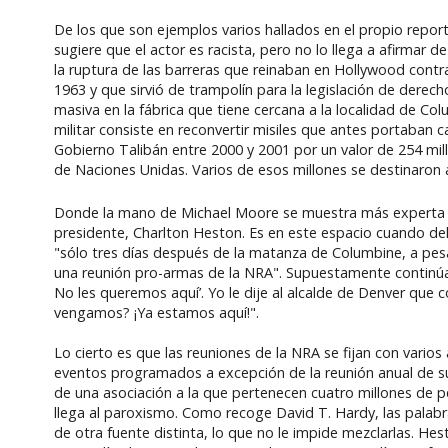
De los que son ejemplos varios hallados en el propio repor
sugiere que el actor es racista, pero no lo llega a afirmar 
la ruptura de las barreras que reinaban en Hollywood cont
1963 y que sirvió de trampolín para la legislación de dere
masiva en la fábrica que tiene cercana a la localidad de 
militar consiste en reconvertir misiles que antes portaban c
Gobierno Talibán entre 2000 y 2001 por un valor de 254 mil
de Naciones Unidas. Varios de esos millones se destinaron a
Donde la mano de Michael Moore se muestra más experta e
presidente, Charlton Heston. Es en este espacio cuando del 
"sólo tres días después de la matanza de Columbine, a pes
una reunión pro-armas de la NRA". Supuestamente continúa
No les queremos aquí’. Yo le dije al alcalde de Denver qu
vengamos? ¡Ya estamos aquí!".
Lo cierto es que las reuniones de la NRA se fijan con vario
eventos programados a excepción de la reunión anual de sus
de una asociación a la que pertenecen cuatro millones de p
llega al paroxismo. Como recoge David T. Hardy, las palabra
de otra fuente distinta, lo que no le impide mezclarlas. Hest