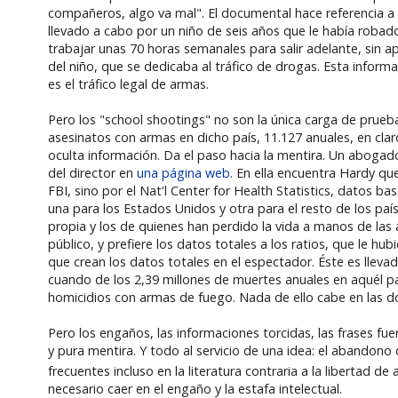
compañeros, algo va mal". El documental hace referencia a o
llevado a cabo por un niño de seis años que le había robad
trabajar unas 70 horas semanales para salir adelante, sin ap
del niño, que se dedicaba al tráfico de drogas. Esta inform
es el tráfico legal de armas.
Pero los "school shootings" no son la única carga de prueba
asesinatos con armas en dicho país, 11.127 anuales, en clar
oculta información. Da el paso hacia la mentira. Un abogad
del director en
una página web
. En ella encuentra Hardy qu
FBI, sino por el Nat'l Center for Health Statistics, datos b
una para los Estados Unidos y otra para el resto de los pa
propia y los de quienes han perdido la vida a manos de las 
público, y prefiere los datos totales a los ratios, que le 
que crean los datos totales en el espectador. Éste es llev
cuando de los 2,39 millones de muertes anuales en aquél pa
homicidios con armas de fuego. Nada de ello cabe en las d
Pero los engaños, las informaciones torcidas, las frases fue
y pura mentira. Y todo al servicio de una idea: el abandon
frecuentes incluso en la literatura contraria a la libertad de
necesario caer en el engaño y la estafa intelectual.