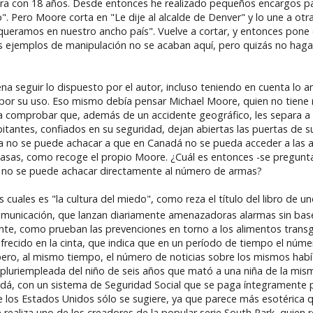
uera con 18 años. Desde entonces he realizado pequeños encargos pa
 Pero Moore corta en "Le dije al alcalde de Denver" y lo une a otra
ueramos en nuestro ancho país". Vuelve a cortar, y entonces pone 
s ejemplos de manipulación no se acaban aquí, pero quizás no haga
a seguir lo dispuesto por el autor, incluso teniendo en cuenta lo a
 por su uso. Eso mismo debía pensar Michael Moore, quien no tiene 
ra comprobar que, además de un accidente geográfico, les separa a
tantes, confiados en su seguridad, dejan abiertas las puertas de su
a no se puede achacar a que en Canadá no se pueda acceder a las a
casas, como recoge el propio Moore. ¿Cuál es entonces -se pregunta
 si no se puede achacar directamente al número de armas?
cuales es "la cultura del miedo", como reza el título del libro de u
municación, que lanzan diariamente amenazadoras alarmas sin base c
e, como prueban las prevenciones en torno a los alimentos transgé
ofrecido en la cinta, que indica que en un período de tiempo el núm
ero, al mismo tiempo, el número de noticias sobre los mismos había
 pluriempleada del niño de seis años que mató a una niña de la misma
dá, con un sistema de Seguridad Social que se paga íntegramente po
 de los Estados Unidos sólo se sugiere, ya que parece más esotérica q
 realiza uno de los creadores de la popular serie South Park, quien 