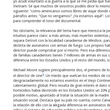
yo acudí voluntario a la guerra a la que se me pedía que f
Vietnam. Sé que muchos de vosotros podéis decir lo mismo".
siguiente: "como americanos somos libres de viajar donde q
párrafos antes: "Que no vengamos?. ¡Ya estamos aquí!". Lo
para comprender el tono del documental.
No obstante, la relevancia del tema hace que merezca la pen
intuitivo parece claro: a más armas, más muertes violentas
separa Detroit con la localidad canadiense de Windsor, pa
distinta de asesinatos con armas de fuego. Los propios habi
director puede comprobar por sí mismo. Pero esa diferenci
de familias canadienses tienen 7 millones de armas en sus 
diferencia entre los Estados Unidos y el resto del mundo,
Michael Moore sugiere principalmente dos, el primero de los 
3
el director de cine
. Un miedo que vuelcan los medios de co
desgraciadamente no estamos exentos en el Viejo Continent
calentamiento global. Pero resulta de gran interés el dato 
homicidios había decrecido en los Estados Unidos un 20% p
posible motivo, apuntado al tratar la situación de la madre
situación social. Destaca que su país no cuenta, como Cana
la relación de ello con la alegada diferencia en asesinatos
crítica al sistema de educación pública estadounidense, que