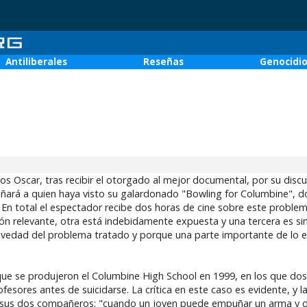
Antiliberales
Reseñas
Genocidi
os Oscar, tras recibir el otorgado al mejor documental, por su disc
añará a quien haya visto su galardonado "Bowling for Columbine", 
 En total el espectador recibe dos horas de cine sobre este proble
ción relevante, otra está indebidamente expuesta y una tercera es s
avedad del problema tratado y porque una parte importante de lo 
s que se produjeron el Columbine High School en 1999, en los que do
esores antes de suicidarse. La crítica en este caso es evidente, y la
r sus dos compañeros: "cuando un joven puede empuñar un arma y d