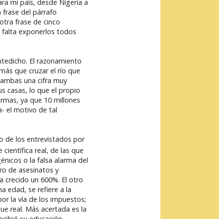
ra mi país, desde Nigeria a
 frase del párrafo
otra frase de cinco
 falta exponerlos todos
ntedicho. El razonamiento
más que cruzar el río que
 ambas una cifra muy
s casas, lo que el propio
rmas, ya que 10 millones
- el motivo de tal
no de los entrevistados por
ientífica real, de las que
nicos o la falsa alarma del
ero de asesinatos y
 crecido un 600%. El otro
 edad, se refiere a la
r la vía de los impuestos;
ue real. Más acertada es la
recibió su educación