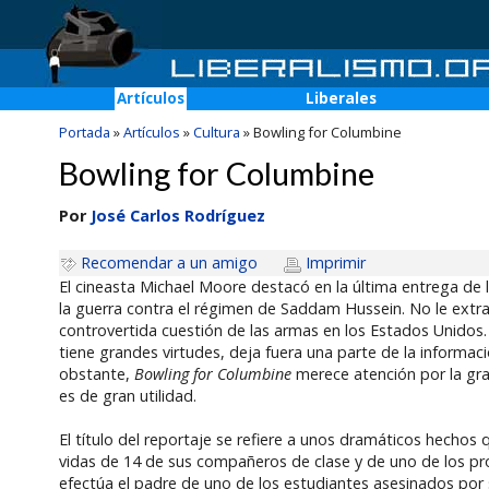
Artículos
Liberales
Portada
»
Artículos
»
Cultura
»
Bowling for Columbine
Bowling for Columbine
Por
José Carlos Rodríguez
Recomendar a un amigo
Imprimir
El cineasta Michael Moore destacó en la última entrega de l
la guerra contra el régimen de Saddam Hussein. No le extr
controvertida cuestión de las armas en los Estados Unidos.
tiene grandes virtudes, deja fuera una parte de la informa
obstante,
Bowling for Columbine
merece atención por la gr
es de gran utilidad.
El título del reportaje se refiere a unos dramáticos hecho
vidas de 14 de sus compañeros de clase y de uno de los prof
efectúa el padre de uno de los estudiantes asesinados po