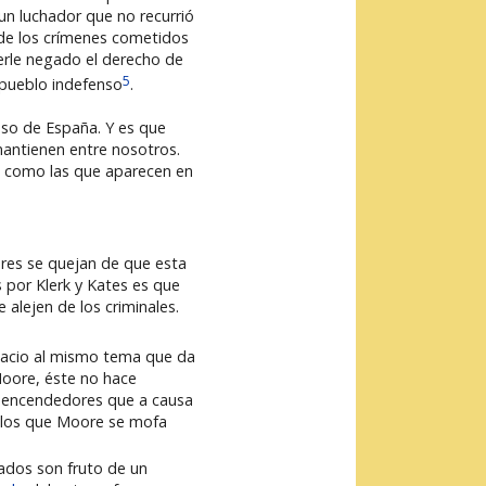
un luchador que no recurrió
e de los crímenes cometidos
erle negado el derecho de
5
 pueblo indefenso
.
caso de España. Y es que
mantienen entre nosotros.
s como las que aparecen en
ores se quejan de que esta
 por Klerk y Kates es que
alejen de los criminales.
espacio al mismo tema que da
Moore, éste no hace
r encendedores que a causa
e los que Moore se mofa
ados son fruto de un