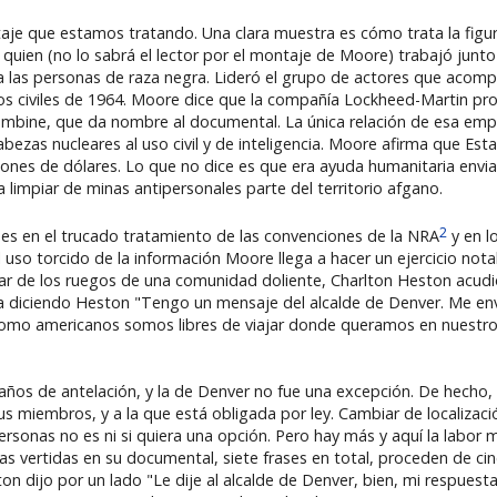
taje que estamos tratando. Una clara muestra es cómo trata la figu
de quien (no lo sabrá el lector por el montaje de Moore) trabajó junt
ra las personas de raza negra. Lideró el grupo de actores que acom
chos civiles de 1964. Moore dice que la compañía Lockheed-Martin p
Columbine, que da nombre al documental. La única relación de esa e
abezas nucleares al uso civil y de inteligencia. Moore afirma que Es
lones de dólares. Lo que no dice es que era ayuda humanitaria envi
 limpiar de minas antipersonales parte del territorio afgano.
2
s en el trucado tratamiento de las convenciones de la NRA
y en l
uso torcido de la información Moore llega a hacer un ejercicio nota
ar de los ruegos de una comunidad doliente, Charlton Heston acudi
 diciendo Heston "Tengo un mensaje del alcalde de Denver. Me envi
e como americanos somos libres de viajar donde queramos en nuestr
s años de antelación, y la de Denver no fue una excepción. De hecho,
 miembros, y a la que está obligada por ley. Cambiar de localizació
ersonas no es ni si quiera una opción. Pero hay más y aquí la labo
s vertidas en su documental, siete frases en total, proceden de cin
on dijo por un lado "Le dije al alcalde de Denver, bien, mi respuesta