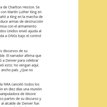
ra de Charlton Heston. Se
o con Martín Luther King en
pañó a King en la marcha de
roduce armas de destrucción
mpresa con el armamento
tados Unidos envió ayuda al
ada a ONGs bajo el control
os discursos de su
ble. El narrador afirma que
ó a Denver para celebrar
ó esto; ‘no vengan aquí.
o ancho país. ¿Que no
 la NRA canceló todos los
n en diez días una reunión
r manipuladora de Moore
co partes de su discurso y
 al alcalde de Denver fue: