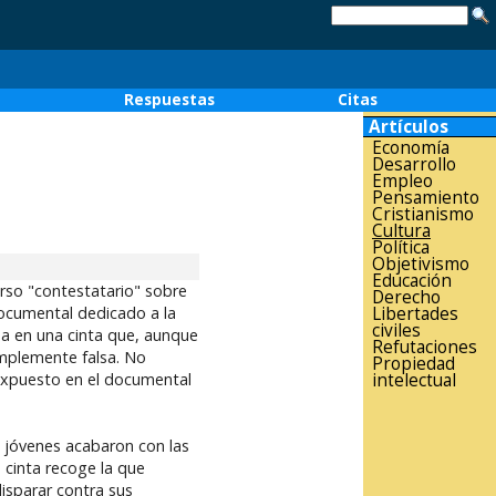
o
Respuestas
Citas
Artículos
Economía
Desarrollo
Empleo
Pensamiento
Cristianismo
Cultura
Política
Objetivismo
Educación
urso "contestatario" sobre
Derecho
Libertades
documental dedicado a la
civiles
ma en una cinta que, aunque
Refutaciones
implemente falsa. No
Propiedad
intelectual
expuesto en el documental
s jóvenes acabaron con las
 cinta recoge la que
isparar contra sus