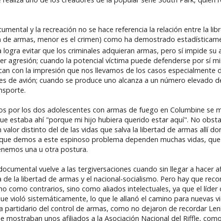
umental y la recreación no se hace referencia la relación entre la li
ón de armas, menor es el crimen) como ha demostrado estadísticam
iva logra evitar que los criminales adquieran armas, pero sí impide s
 agresión; cuando la potencial víctima puede defenderse por sí mis
hocan con la impresión que nos llevamos de los casos especialmente 
es de avión; cuando se produce uno alcanza a un número elevado de 
nsporte.
dos por los dos adolescentes con armas de fuego en Columbine se m
que estaba ahí "porque mi hijo hubiera querido estar aquí". No obsta
lor distinto del de las vidas que salva la libertad de armas allí d
ción que demos a este espinoso problema dependen muchas vidas, qu
nemos una u otra postura.
ocumental vuelve a las tergiversaciones cuando sin llegar a hacer
 de la libertad de armas y el nacional-socialismo. Pero hay que rec
smo como contrarios, sino como aliados intelectuales, ya que el líder
ue violó sistemáticamente, lo que le allanó el camino para nuevas v
 era partidario del control de armas, como no dejaron de recordar Len
e mostraban unos afiliados a la Asociación Nacional del Riffle, com