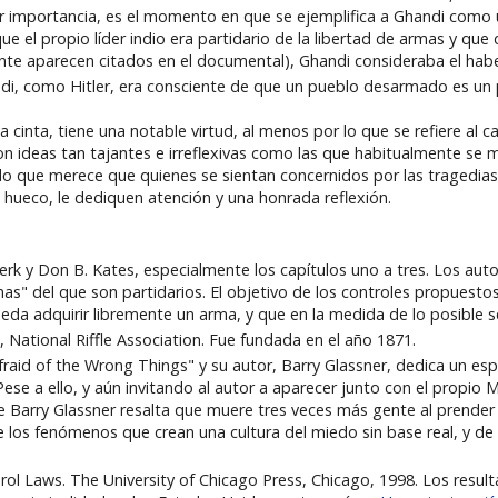
r importancia, es el momento en que se ejemplifica a Ghandi como 
ue el propio líder indio era partidario de la libertad de armas y qu
ente aparecen citados en el documental), Ghandi consideraba el hab
i, como Hitler, era consciente de que un pueblo desarmado es un
a cinta, tiene una notable virtud, al menos por lo que se refiere al 
n ideas tan tajantes e irreflexivas como las que habitualmente se 
 que merece que quienes se sientan concernidos por las tragedia
 hueco, le dediquen atención y una honrada reflexión.
rk y Don B. Kates, especialmente los capítulos uno a tres. Los aut
s" del que son partidarios. El objetivo de los controles propuestos
a adquirir libremente un arma, y que en la medida de lo posible se 
 National Riffle Association. Fue fundada en el año 1871.
 Afraid of the Wrong Things" y su autor, Barry Glassner, dedica un 
se a ello, y aún invitando al autor a aparecer junto con el propio 
ue Barry Glassner resalta que muere tres veces más gente al prende
e los fenómenos que crean una cultura del miedo sin base real, y d
l Laws. The University of Chicago Press, Chicago, 1998. Los result