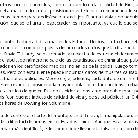
tros sucesos parecidos, como el ocurrido en la localidad de Flint, a
o el arma a su tío, al que provisionalmente le había encomendado s
enas tiempo para dedicárselo a sus hijos. El arma había sido adquiri
ación, que se le hurta al espectador, es importante, ya que lo que s
 contra la libertad de armas en los Estados Unidos; el otro hace re
o contraste con otros países desarrollados en los que la cifra ronda
o, David T. Hardy, se ha tomado la molestia de estudiar el document
e el abultado número no sale de las estadísticas de criminalidad pu
asados en los certificados médicos, no en los de la policía. Luego tom
íses. Pero con esta fuente puede incluir los datos de muertes causa
actuaciones policiales. Moore coge, además, cada dato de un año dist
hubieran forzado a considerar la mayor población estadounidense, reb
ado a la idea de que en Estados Unidos es bastante probable morir 
ís (con buenos índices de calidad de vida y de salud pública), un 0
os horas de Bowling for Columbine.
ra de contexto, el arte del montaje, en definitiva, la manipulación, 
o de la libertad de armas en los Estados Unidos. Aunque estas y otr
1
 armas más científica
, el lector no debe llevarse la falsa impresión d