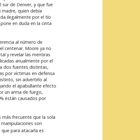
l sur de Denver, y que fue
u madre, quien debía
da ilegalmente por el tío
e pone en duda en la cinta
ferencia al número de
 el centenar. Moore ya no
al y revelar las mentiras
blicadas anualmente por el
a dos fuentes distintas,
das por víctimas en defensa
into, sin advertirlo al
ajando el apabullante efecto
por un arma de fuego,
,4% están causados por
es más frecuente que la sola
as manipulaciones son
e que para atacarla es