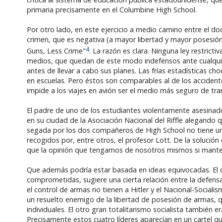
primaria precisamente en el Columbine High School.
Por otro lado, en este ejercicio a medio camino entre el doc
crimen, que es negativa (a mayor libertad y mayor posesi
4
Guns, Less Crime"
. La razón es clara. Ninguna ley restrict
medios, que quedan de este modo indefensos ante cualquier
antes de llevar a cabo sus planes. Las frías estadísticas c
en escuelas. Pero éstos son comparables al de los accident
impide a los viajes en avión ser el medio más seguro de tra
El padre de uno de los estudiantes violentamente asesina
en su ciudad de la Asociación Nacional del Riffle alegando 
segada por los dos compañeros de High School no tiene un va
recogidos por, entre otros, el profesor Lott. De la solu
que la opinión que tengamos de nosotros mismos si mante
Que además podría estar basada en ideas equivocadas. El d
comprometidas, sugiere una cierta relación entre la defensa
el control de armas no tienen a Hitler y el Nacional-Sociali
un resuelto enemigo de la libertad de posesión de armas, q
individuales. El otro gran totalitarismo socialista también
Precisamente estos cuatro líderes aparecían en un cartel qu