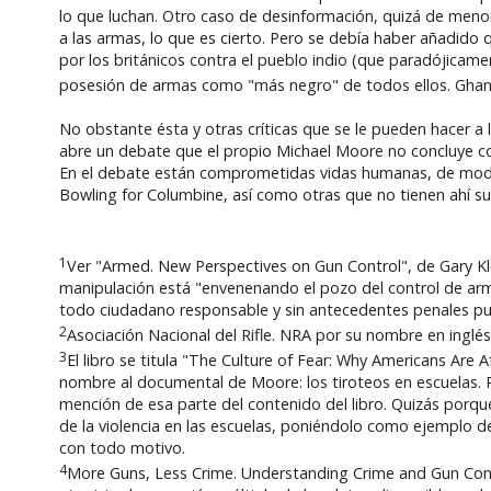
lo que luchan. Otro caso de desinformación, quizá de meno
a las armas, lo que es cierto. Pero se debía haber añadido q
por los británicos contra el pueblo indio (que paradójicam
posesión de armas como "más negro" de todos ellos. Ghand
No obstante ésta y otras críticas que se le pueden hacer a l
abre un debate que el propio Michael Moore no concluye co
En el debate están comprometidas vidas humanas, de modo
Bowling for Columbine, así como otras que no tienen ahí su
1
Ver "Armed. New Perspectives on Gun Control", de Gary Kle
manipulación está "envenenando el pozo del control de arma
todo ciudadano responsable y sin antecedentes penales pued
2
Asociación Nacional del Rifle. NRA por su nombre en inglés,
3
El libro se titula "The Culture of Fear: Why Americans Are
nombre al documental de Moore: los tiroteos en escuelas. Pe
mención de esa parte del contenido del libro. Quizás porq
de la violencia en las escuelas, poniéndolo como ejemplo d
con todo motivo.
4
More Guns, Less Crime. Understanding Crime and Gun Conro