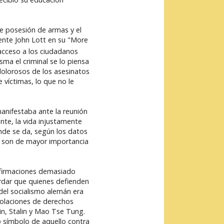
bre posesión de armas y el
ente John Lott en su "More
u acceso a los ciudadanos
ma el criminal se lo piensa
dolorosos de los asesinatos
víctimas, lo que no le
anifestaba ante la reunión
nte, la vida injustamente
onde se da, según los datos
e son de mayor importancia
 afirmaciones demasiado
ordar que quienes defienden
 del socialismo alemán era
iolaciones de derechos
in, Stalin y Mao Tse Tung.
o símbolo de aquello contra