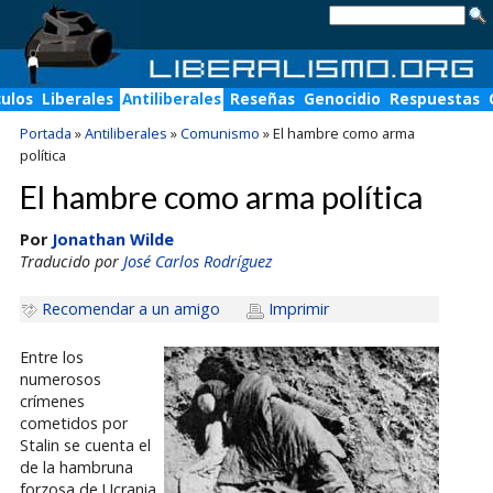
culos
Liberales
Antiliberales
Reseñas
Genocidio
Respuestas
Portada
»
Antiliberales
»
Comunismo
»
El hambre como arma
política
El hambre como arma política
Por
Jonathan Wilde
Traducido por
José Carlos Rodríguez
Recomendar a un amigo
Imprimir
Entre los
numerosos
crímenes
cometidos por
Stalin se cuenta el
de la hambruna
forzosa de Ucrania