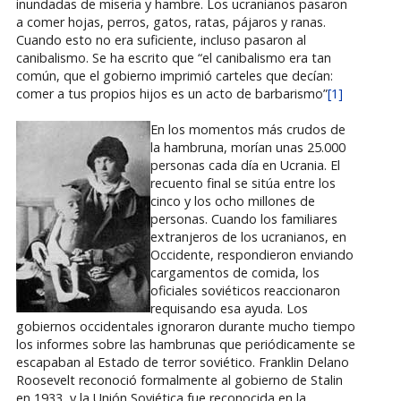
inundadas de miseria y hambre. Los ucranianos pasaron
a comer hojas, perros, gatos, ratas, pájaros y ranas.
Cuando esto no era suficiente, incluso pasaron al
canibalismo. Se ha escrito que “el canibalismo era tan
común, que el gobierno imprimió carteles que decían:
comer a tus propios hijos es un acto de barbarismo”
[1]
En los momentos más crudos de
la hambruna, morían unas 25.000
personas cada día en Ucrania. El
recuento final se sitúa entre los
cinco y los ocho millones de
personas. Cuando los familiares
extranjeros de los ucranianos, en
Occidente, respondieron enviando
cargamentos de comida, los
oficiales soviéticos reaccionaron
requisando esa ayuda. Los
gobiernos occidentales ignoraron durante mucho tiempo
los informes sobre las hambrunas que periódicamente se
escapaban al Estado de terror soviético. Franklin Delano
Roosevelt reconoció formalmente al gobierno de Stalin
en 1933, y la Unión Soviética fue reconocida en la