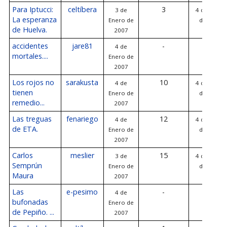
Para Iptucci:
celtíbera
3
3 de
4 de Enero
La esperanza
Enero de
de 2007
de Huelva.
2007
accidentes
jare81
-
4 de
-
mortales....
Enero de
2007
Los rojos no
sarakusta
10
4 de
4 de Enero
tienen
Enero de
de 2007
remedio...
2007
Las treguas
fenariego
12
4 de
4 de Enero
de ETA.
Enero de
de 2007
2007
Carlos
meslier
15
3 de
4 de Enero
Semprún
Enero de
de 2007
Maura
2007
Las
e-pesimo
-
4 de
-
bufonadas
Enero de
de Pepiño. ...
2007