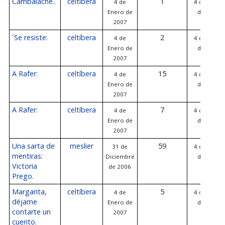
Cambalache..
celtíbera
1
4 de
4 de Enero
Enero de
de 2007
2007
´Se resiste:
celtíbera
2
4 de
4 de Enero
Enero de
de 2007
2007
A Rafer:
celtíbera
15
4 de
4 de Enero
Enero de
de 2007
2007
A Rafer:
celtíbera
7
4 de
4 de Enero
Enero de
de 2007
2007
Una sarta de
meslier
59
31 de
4 de Enero
mentiras:
Diciembre
de 2007
Victoria
de 2006
Prego.
Margarita,
celtíbera
5
4 de
4 de Enero
déjame
Enero de
de 2007
contarte un
2007
cuento.