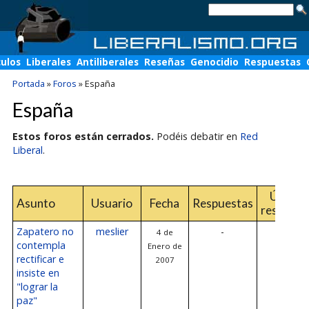
culos
Liberales
Antiliberales
Reseñas
Genocidio
Respuestas
Portada
»
Foros
»
España
España
Estos foros están cerrados.
Podéis debatir en
Red
Liberal
.
Última
Asunto
Usuario
Fecha
Respuestas
respuest
Zapatero no
meslier
-
4 de
-
contempla
Enero de
rectificar e
2007
insiste en
"lograr la
paz"