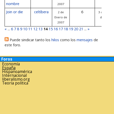
nombre
2007
Join or die
celtíbera
6
2 de
3 de Enero
Enero de
de 2007
2007
«
...
6
7
8
9
10
11
12
13
14
15
16
17
18
19
20
21
...
»
Puede sindicar tanto los
hilos
como los
mensajes
de
este foro.
Foros
Economía
España
Hispanoamérica
Internacional
liberalismo.org
Teoría política