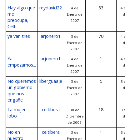
Hay algo que
reydavid22
33
4 de
4 de Enero
me
Enero de
de 2007
preocupa,
2007
Celti...
ya van tres
arjonero1
70
3 de
4 de Enero
Enero de
de 2007
2007
Ya
arjonero1
1
4 de
4 de Enero
empezamos...
Enero de
de 2007
2007
No queremos
liberguaaje
5
3 de
3 de Enero
un gobierno
Enero de
de 2007
que nos
2007
engañe
La mujer
celtíbera
18
30 de
3 de Enero
lobo
Diciembre
de 2007
de 2006
No en
celtíbera
1
3 de
3 de Enero
nuestro
Enero de
de 2007