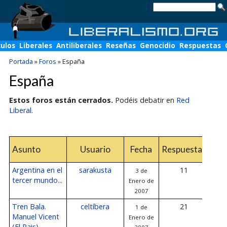
culos
Liberales
Antiliberales
Reseñas
Genocidio
Respuestas
Portada
»
Foros
»
España
España
Estos foros están cerrados.
Podéis debatir en
Red
Liberal
.
Úl
Asunto
Usuario
Fecha
Respuestas
res
Argentina en el
sarakusta
11
3 de
3 d
tercer mundo...
Enero de
de
2007
Tren Bala.
celtíbera
21
1 de
3 d
Manuel Vicent
Enero de
de
(El Pais)