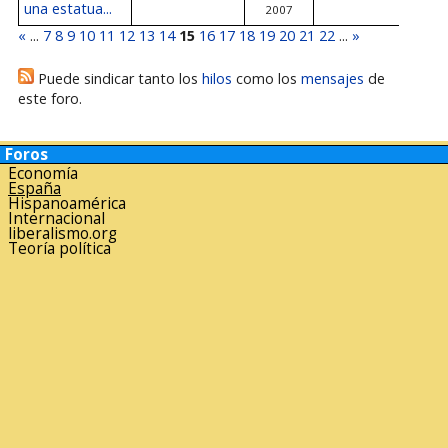
una estatua...
2007
«
...
7
8
9
10
11
12
13
14
15
16
17
18
19
20
21
22
...
»
Puede sindicar tanto los
hilos
como los
mensajes
de
este foro.
Foros
Economía
España
Hispanoamérica
Internacional
liberalismo.org
Teoría política