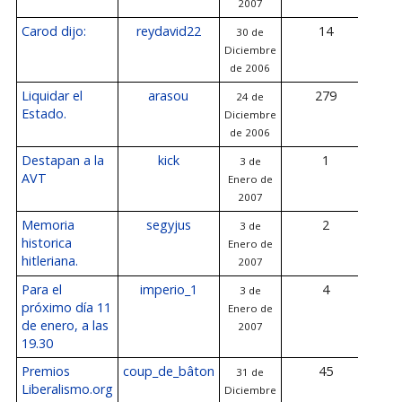
2007
Carod dijo:
reydavid22
14
30 de
3 d
Diciembre
de
de 2006
Liquidar el
arasou
279
24 de
3 d
Estado.
Diciembre
de
de 2006
Destapan a la
kick
1
3 de
3 d
AVT
Enero de
de
2007
Memoria
segyjus
2
3 de
3 d
historica
Enero de
de
hitleriana.
2007
Para el
imperio_1
4
3 de
3 d
próximo día 11
Enero de
de
de enero, a las
2007
19.30
Premios
coup_de_bâton
45
31 de
3 d
Liberalismo.org
Diciembre
de