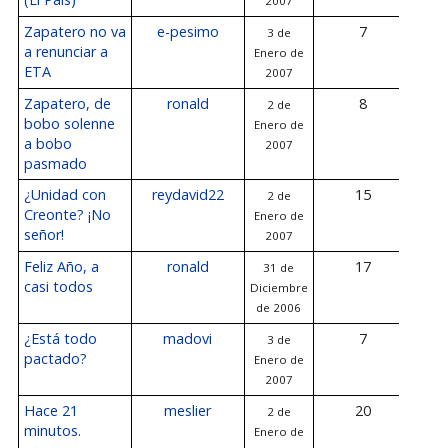
2007
Zapatero no va
e-pesimo
7
3 de
3 d
a renunciar a
Enero de
de
ETA
2007
Zapatero, de
ronald
8
2 de
3 d
bobo solenne
Enero de
de
a bobo
2007
pasmado
¿Unidad con
reydavid22
15
2 de
3 d
Creonte? ¡No
Enero de
de
señor!
2007
Feliz Año, a
ronald
17
31 de
3 d
casi todos
Diciembre
de
de 2006
¿Está todo
madovi
7
3 de
3 d
pactado?
Enero de
de
2007
Hace 21
meslier
20
2 de
3 d
minutos.
Enero de
de