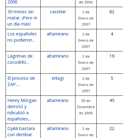
2006
de 2006
30 meses sin
castelar
82
2 de
3 d
matar. ¡Pero ni
Enero de
de
un día más!
2007
Los españoles
altamirano
4
2 de
3 d
no pudieron...
Enero de
de
2007
Lágrimas de
altamirano
19
2 de
2 d
cocodrilo...
Enero de
de
2007
El proceso de
erluigi
5
2 de
2 d
ZAP....
Enero de
de
2007
Henry Morgan
altamirano
45
30 de
2 d
derrotó y
Diciembre
de
ridiculizó a
de 2006
españoles...
Ojalá bastara
altamirano
22
2 de
2 d
con derribar
Enero de
de