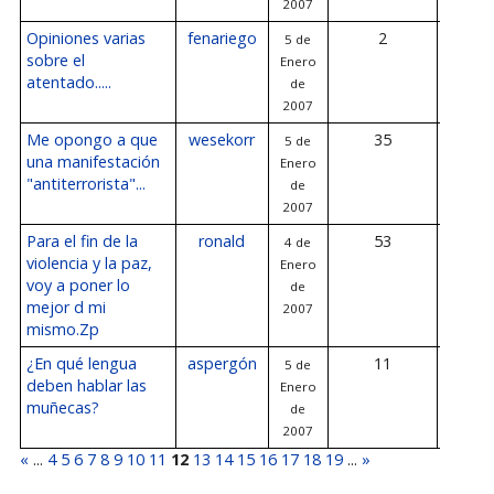
2007
Opiniones varias
fenariego
2
5 de
6 de E
sobre el
Enero
de 2
atentado.....
de
2007
Me opongo a que
wesekorr
35
5 de
6 de E
una manifestación
Enero
de 2
"antiterrorista"...
de
2007
Para el fin de la
ronald
53
4 de
5 de E
violencia y la paz,
Enero
de 2
voy a poner lo
de
mejor d mi
2007
mismo.Zp
¿En qué lengua
aspergón
11
5 de
5 de E
deben hablar las
Enero
de 2
muñecas?
de
2007
«
...
4
5
6
7
8
9
10
11
12
13
14
15
16
17
18
19
...
»