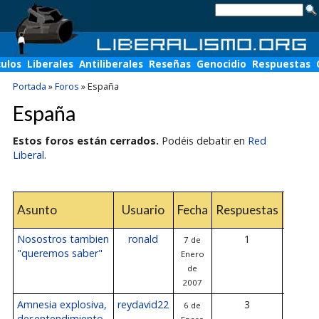
culos
Liberales
Antiliberales
Reseñas
Genocidio
Respuestas
Portada
»
Foros
»
España
España
Estos foros están cerrados.
Podéis debatir en
Red
Liberal
.
Últ
Asunto
Usuario
Fecha
Respuestas
respu
Nosostros tambien
ronald
1
7 de
7 de E
"queremos saber"
Enero
de 2
de
2007
Amnesia explosiva,
reydavid22
3
6 de
6 de E
desentendimiento...