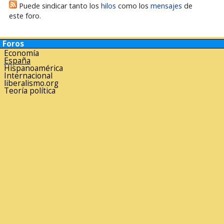
Puede sindicar tanto los
hilos
como los
mensajes
de
este foro.
Foros
Economía
España
Hispanoamérica
Internacional
liberalismo.org
Teoría política