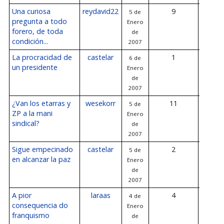
Una curiosa
reydavid22
9
5 de
6 de E
pregunta a todo
Enero
de 2
forero, de toda
de
condición...
2007
La procracidad de
castelar
1
6 de
6 de E
un presidente
Enero
de 2
de
2007
¿Van los etarras y
wesekorr
11
5 de
6 de E
ZP a la mani
Enero
de 2
sindical?
de
2007
Sigue empecinado
castelar
2
5 de
6 de E
en alcanzar la paz
Enero
de 2
de
2007
A pior
laraas
4
4 de
6 de E
consequencia do
Enero
de 2
franquismo
de