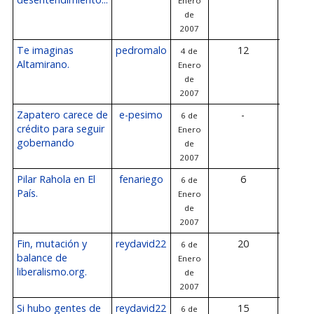
Enero
de 2
de
2007
Te imaginas
pedromalo
12
4 de
6 de E
Altamirano.
Enero
de 2
de
2007
Zapatero carece de
e-pesimo
-
6 de
-
crédito para seguir
Enero
gobernando
de
2007
Pilar Rahola en El
fenariego
6
6 de
6 de E
País.
Enero
de 2
de
2007
Fin, mutación y
reydavid22
20
6 de
6 de E
balance de
Enero
de 2
liberalismo.org.
de
2007
Si hubo gentes de
reydavid22
15
6 de
6 de E