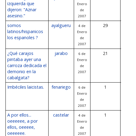
izquierda que
Enero
de 2
dijeron: "Aznar
de
asesino."
2007
somos
ayalgueru
29
4 de
6 de E
latinos/hispanicos
Enero
de 2
los espanoles ?
de
2007
¿Qué carajos
jarabo
21
6 de
6 de E
pintaba ayer una
Enero
de 2
carroza dedicada el
de
demonio en la
2007
cabalgata?
Imbéciles laicistas.
fenariego
1
6 de
6 de E
Enero
de 2
de
2007
A por ellos...
castelar
1
4 de
6 de E
oeeeeee, a por
Enero
de 2
ellos, oeeeee,
de
oeeeeee.
2007