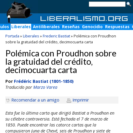
culos
Liberales
Antiliberales
Reseñas
Genocidio
Respuestas
Portada
»
Liberales
»
Frederic Bastiat
»
Polémica con Proudhon
sobre la gratuidad del crédito, decimocuarta carta
Polémica con Proudhon sobre
la gratuidad del crédito,
decimocuarta carta
Por
Frédéric Bastiat (1801-1850)
Traducido por
Marzo Varea
Recomendar a un amigo
Imprimir
Esta fue la última carta que dirigió Bastiat a Proudhon en
su célebre controversia. Está fechada el 7 de marzo de
1850. Puede encontrar las catorce cartas que la
compusieron (una de
Chevé, seis de Proudhon y siete
de