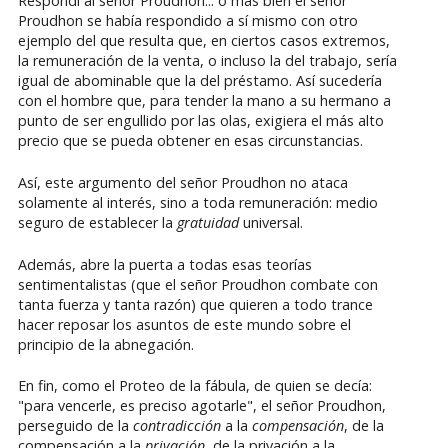
Respondí al señor Proudhon... o más bien el señor
Proudhon se había respondido a sí mismo con otro
ejemplo del que resulta que, en ciertos casos extremos,
la remuneración de la venta, o incluso la del trabajo, sería
igual de abominable que la del préstamo. Así sucedería
con el hombre que, para tender la mano a su hermano a
punto de ser engullido por las olas, exigiera el más alto
precio que se pueda obtener en esas circunstancias.
Así, este argumento del señor Proudhon no ataca
solamente al interés, sino a toda remuneración: medio
seguro de establecer la
gratuidad
universal.
Además, abre la puerta a todas esas teorías
sentimentalistas (que el señor Proudhon combate con
tanta fuerza y tanta razón) que quieren a todo trance
hacer reposar los asuntos de este mundo sobre el
principio de la abnegación.
En fin, como el Proteo de la fábula, de quien se decía:
"para vencerle, es preciso agotarle", el señor Proudhon,
perseguido de la
contradicción
a la
compensación
, de la
compensación a la
privación
, de la privación a la