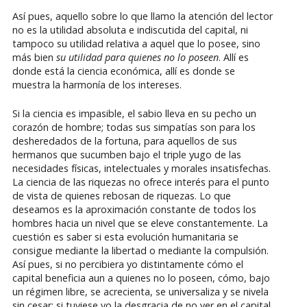
Así pues, aquello sobre lo que llamo la atención del lector
no es la utilidad absoluta e indiscutida del capital, ni
tampoco su utilidad relativa a aquel que lo posee, sino
más bien
su utilidad para quienes no lo poseen
. Allí es
donde está la ciencia económica, allí es donde se
muestra la harmonía de los intereses.
Si la ciencia es impasible, el sabio lleva en su pecho un
corazón de hombre; todas sus simpatías son para los
desheredados de la fortuna, para aquellos de sus
hermanos que sucumben bajo el triple yugo de las
necesidades físicas, intelectuales y morales insatisfechas.
La ciencia de las riquezas no ofrece interés para el punto
de vista de quienes rebosan de riquezas. Lo que
deseamos es la aproximación constante de todos los
hombres hacia un nivel que se eleve constantemente. La
cuestión es saber si esta evolución humanitaria se
consigue mediante la libertad o mediante la compulsión.
Así pues, si no percibiera yo distintamente cómo el
capital beneficia aun a quienes no lo poseen, cómo, bajo
un régimen libre, se acrecienta, se universaliza y se nivela
sin cesar; si tuviese yo la desgracia de no ver en el capital