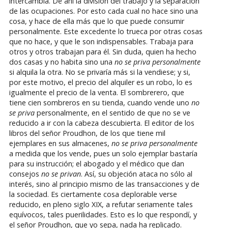
intercambia. De ahí la división del trabajo y la separación
de las ocupaciones. Por esto cada cual no hace sino una
cosa, y hace de ella más que lo que puede consumir
personalmente. Este excedente lo trueca por otras cosas
que no hace, y que le son indispensables. Trabaja para
otros y otros trabajan para él. Sin duda, quien ha hecho
dos casas y no habita sino una
no se priva personalmente
si alquila la otra. No se privaría más si la vendiese; y si,
por este motivo, el precio del alquiler es un robo, lo es
igualmente el precio de la venta. El sombrerero, que
tiene cien sombreros en su tienda, cuando vende uno
no
se priva
personalmente, en el sentido de que no se ve
reducido a ir con la cabeza descubierta. El editor de los
libros del señor Proudhon, de los que tiene mil
ejemplares en sus almacenes,
no se priva personalmente
a medida que los vende, pues un solo ejemplar bastaría
para su instrucción; el abogado y el médico que dan
consejos
no se privan
. Así, su objeción ataca no sólo al
interés, sino al principio mismo de las transacciones y de
la sociedad. Es ciertamente cosa deplorable verse
reducido, en pleno siglo XIX, a refutar seriamente tales
equívocos, tales puerilidades. Esto es lo que respondí, y
el señor Proudhon, que yo sepa, nada ha replicado.