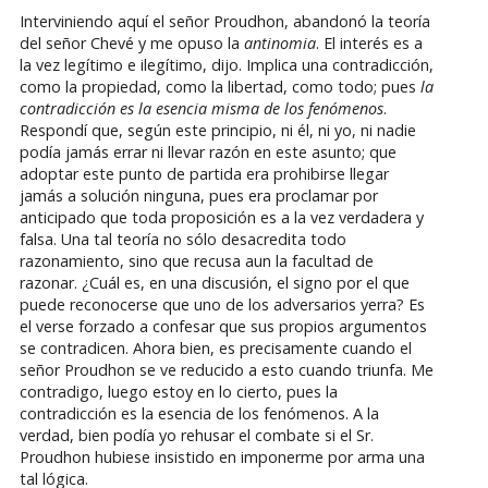
Interviniendo aquí el señor Proudhon, abandonó la teoría
del señor Chevé y me opuso la
antinomia
. El interés es a
la vez legítimo e ilegítimo, dijo. Implica una contradicción,
como la propiedad, como la libertad, como todo; pues
la
contradicción es la esencia misma de los fenómenos
.
Respondí que, según este principio, ni él, ni yo, ni nadie
podía jamás errar ni llevar razón en este asunto; que
adoptar este punto de partida era prohibirse llegar
jamás a solución ninguna, pues era proclamar por
anticipado que toda proposición es a la vez verdadera y
falsa. Una tal teoría no sólo desacredita todo
razonamiento, sino que recusa aun la facultad de
razonar. ¿Cuál es, en una discusión, el signo por el que
puede reconocerse que uno de los adversarios yerra? Es
el verse forzado a confesar que sus propios argumentos
se contradicen. Ahora bien, es precisamente cuando el
señor Proudhon se ve reducido a esto cuando triunfa. Me
contradigo, luego estoy en lo cierto, pues la
contradicción es la esencia de los fenómenos. A la
verdad, bien podía yo rehusar el combate si el Sr.
Proudhon hubiese insistido en imponerme por arma una
tal lógica.