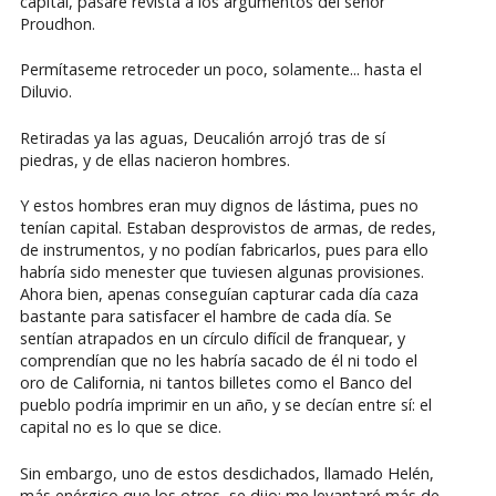
capital, pasaré revista a los argumentos del señor
Proudhon.
Permítaseme retroceder un poco, solamente... hasta el
Diluvio.
Retiradas ya las aguas, Deucalión arrojó tras de sí
piedras, y de ellas nacieron hombres.
Y estos hombres eran muy dignos de lástima, pues no
tenían capital. Estaban desprovistos de armas, de redes,
de instrumentos, y no podían fabricarlos, pues para ello
habría sido menester que tuviesen algunas provisiones.
Ahora bien, apenas conseguían capturar cada día caza
bastante para satisfacer el hambre de cada día. Se
sentían atrapados en un círculo difícil de franquear, y
comprendían que no les habría sacado de él ni todo el
oro de California, ni tantos billetes como el Banco del
pueblo podría imprimir en un año, y se decían entre sí: el
capital no es lo que se dice.
Sin embargo, uno de estos desdichados, llamado Helén,
más enérgico que los otros, se dijo: me levantaré más de