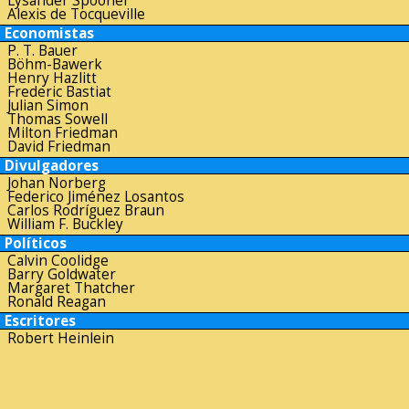
Lysander Spooner
Alexis de Tocqueville
Economistas
P. T. Bauer
Böhm-Bawerk
Henry Hazlitt
Frederic Bastiat
Julian Simon
Thomas Sowell
Milton Friedman
David Friedman
Divulgadores
Johan Norberg
Federico Jiménez Losantos
Carlos Rodríguez Braun
William F. Buckley
Políticos
Calvin Coolidge
Barry Goldwater
Margaret Thatcher
Ronald Reagan
Escritores
Robert Heinlein