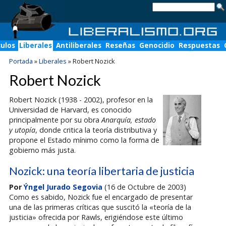
culos
Liberales
Antiliberales
Reseñas
Genocidio
Respuestas
Portada
»
Liberales
»
Robert Nozick
Robert Nozick
Robert Nozick (1938 - 2002), profesor en la
Universidad de Harvard, es conocido
principalmente por su obra
Anarquía, estado
y utopía
, donde critica la teoría distributiva y
propone el Estado mínimo como la forma de
gobierno más justa.
Nozick: una teoría libertaria de justicia
Por
Ýngel Jurado Segovia
(16 de Octubre de 2003)
Como es sabido, Nozick fue el encargado de presentar
una de las primeras críticas que suscitó la «teoría de la
justicia» ofrecida por Rawls, erigiéndose este último