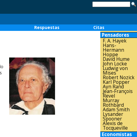
o
Respuestas
Citas
Pensadores
F. A. Hayek
Hans-
Hermann
Hoppe
David Hume
John Locke
do
Ludwig von
s
Mises
Robert Nozick
Karl Popper
Ayn Rand
Jean-François
Revel
Murray
Rothbard
Adam Smith
Lysander
Spooner
Alexis de
Tocqueville
Economistas