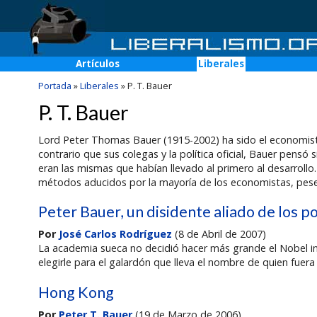
Artículos
Liberales
Portada
»
Liberales
»
P. T. Bauer
P. T. Bauer
Lord Peter Thomas Bauer (1915-2002) ha sido el economista 
contrario que sus colegas y la política oficial, Bauer pens
eran las mismas que habían llevado al primero al desarrollo. 
métodos aducidos por la mayoría de los economistas, pese 
Peter Bauer, un disidente aliado de los p
Por
José Carlos Rodríguez
(8 de Abril de 2007)
La academia sueca no decidió hacer más grande el Nobel inc
elegirle para el galardón que lleva el nombre de quien fuera
Hong Kong
Por
Peter T. Bauer
(19 de Marzo de 2006)