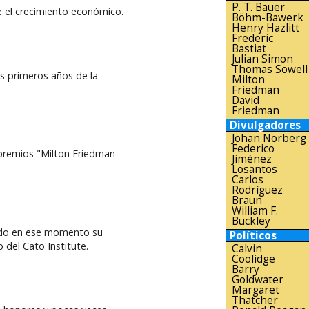
P. T. Bauer
e el crecimiento económico.
Böhm-Bawerk
Henry Hazlitt
Frederic
Bastiat
Julian Simon
Thomas Sowell
os primeros años de la
Milton
Friedman
David
Friedman
Divulgadores
Johan Norberg
Federico
s premios "Milton Friedman
Jiménez
Losantos
Carlos
Rodríguez
Braun
William F.
Buckley
ando en ese momento su
Políticos
 del Cato Institute.
Calvin
Coolidge
Barry
Goldwater
Margaret
Thatcher