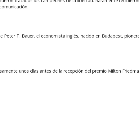
ue fueron tratados los campeones de la libertad. Raramente recibier
 comunicación.
e Peter T. Bauer, el economista inglés, nacido en Budapest, pioner
é
cisamente unos días antes de la recepción del premio Milton Friedm