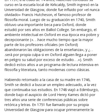
curso en la escuela local de Kirkcaldy, Smith ingresó en la
Universidad de Glasgow, donde fue influido por «el nunca
olvidado» Francis Hutcheson, el famoso profesor de
filosofía moral. Luego de su graduación en 1740, Smith
obtuvo una importante beca para Oxford, donde
estudió por seis años en Balliol College. Sin embargo, el
ambiente intelectual en Oxford en esa época era pobre y
decepcionante («. . .hace mucho tiempo que la mayor
parte de los profesores oficiales (en Oxford)
abandonaron las obligaciones de la enseñanza», y ¿. .
.será por propia culpa si en Oxford alguien llega a poner
en peligro su salud por exceso de estudio. . .»). Smith
dedicó estos años a un programa de lectura intensiva en
filosofía y literatura, tanto modernas como clásicas.
Habiendo retornado a la casa de su madre en 1746,
Smith se dedicó a buscar un empleo adecuado, a la vez
que continuaba sus estudios. En 1748 viajó a Edimburgo,
donde bajo el auspicio de Lord Henry Kames dictó por
tres años una serie de conferencias públicas sobre
retórica y letras. En 1751 fue llamado por su propia
Universidad de Glasgow para ocupar primeramente la