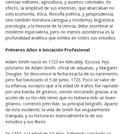
ciencias militares, agricultura, y asuntos coloniales. En
efecto, la amplitud de sus intereses, que abarcaban no
solo economía, ética, filosofía política, y jurisprudencia,
sino también literatura (antigua y moderna), lingüística,
psicología, y la historia de la ciencia, debe asombrar al
moderno especialista, pero no menos asombrosa es la
profundidad analítica que exhibe en todos sus estudios.
Primeros Años e Iniciación Profesional
Adam Smith nació en 1723 en Kirkcaldy, Escocia, hijo
póstumo de Adam Smith, oficial de aduanas, y Margaret
Douglas. Se desconoce la fecha exacta de su nacimiento,
pero fue bautizado el 5 de Junio, 1723. Poco se sabe de
su infancia, excepto que a la edad de 4 años fue raptado
por una banda de gitanos, siendo rescatado gracias a la
acción de su tío.«Me temo que no hubiera sido un buen
gitano», comentó John Rae, su principal biógrafo. Aparte
de este incidente, la vida de Smith fue singularmente
tranquila, y su historia es esencialmente la de sus
estudios y sus libros.
En 1737, a la edad de 14 años, habiendo concluido su