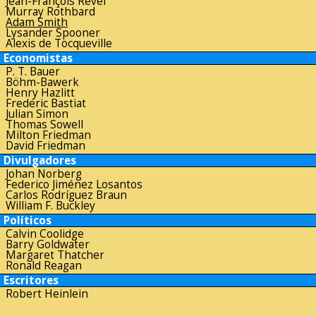
Jean-François Revel
Murray Rothbard
Adam Smith
Lysander Spooner
Alexis de Tocqueville
Economistas
P. T. Bauer
Böhm-Bawerk
Henry Hazlitt
Frederic Bastiat
Julian Simon
Thomas Sowell
Milton Friedman
David Friedman
Divulgadores
Johan Norberg
Federico Jiménez Losantos
Carlos Rodríguez Braun
William F. Buckley
Políticos
Calvin Coolidge
Barry Goldwater
Margaret Thatcher
Ronald Reagan
Escritores
Robert Heinlein