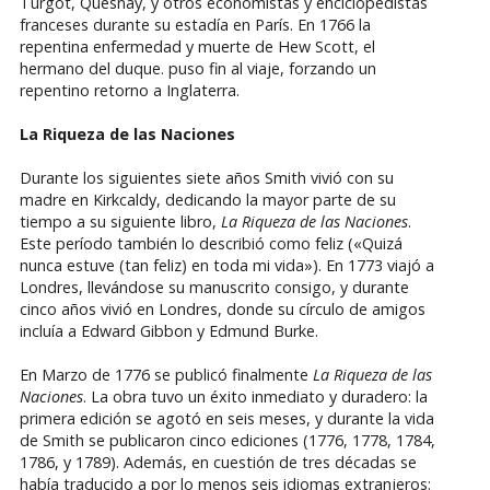
Turgot, Quesnay, y otros economistas y enciclopedistas
franceses durante su estadía en París. En 1766 la
repentina enfermedad y muerte de Hew Scott, el
hermano del duque. puso fin al viaje, forzando un
repentino retorno a Inglaterra.
La Riqueza de las Naciones
Durante los siguientes siete años Smith vivió con su
madre en Kirkcaldy, dedicando la mayor parte de su
tiempo a su siguiente libro,
La Riqueza de las Naciones
.
Este período también lo describió como feliz («Quizá
nunca estuve (tan feliz) en toda mi vida»). En 1773 viajó a
Londres, llevándose su manuscrito consigo, y durante
cinco años vivió en Londres, donde su círculo de amigos
incluía a Edward Gibbon y Edmund Burke.
En Marzo de 1776 se publicó finalmente
La Riqueza de las
Naciones
. La obra tuvo un éxito inmediato y duradero: la
primera edición se agotó en seis meses, y durante la vida
de Smith se publicaron cinco ediciones (1776, 1778, 1784,
1786, y 1789). Además, en cuestión de tres décadas se
había traducido a por lo menos seis idiomas extranjeros: