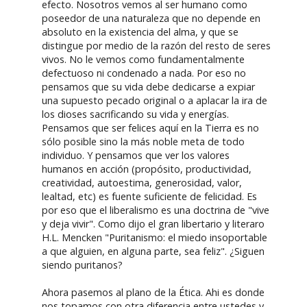
efecto. Nosotros vemos al ser humano como
poseedor de una naturaleza que no depende en
absoluto en la existencia del alma, y que se
distingue por medio de la razón del resto de seres
vivos. No le vemos como fundamentalmente
defectuoso ni condenado a nada. Por eso no
pensamos que su vida debe dedicarse a expiar
una supuesto pecado original o a aplacar la ira de
los dioses sacrificando su vida y energías.
Pensamos que ser felices aquí en la Tierra es no
sólo posible sino la más noble meta de todo
individuo. Y pensamos que ver los valores
humanos en acción (propósito, productividad,
creatividad, autoestima, generosidad, valor,
lealtad, etc) es fuente suficiente de felicidad. Es
por eso que el liberalismo es una doctrina de "vive
y deja vivir". Como dijo el gran libertario y literaro
H.L. Mencken "Puritanismo: el miedo insoportable
a que alguien, en alguna parte, sea feliz". ¿Siguen
siendo puritanos?
Ahora pasemos al plano de la Ética. Ahi es donde
nos topamos con otra diferencia entre ustedes y