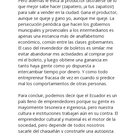
Pero además le evita al productor distraerse de lo
que mejor sabe hacer (zapatero, ¡a tus zapatos!)
para salir a vender en la ciudad. Gana el productor,
aunque se queje y gano yo, aunque me queje. La
persecución periódica que hacen los gobiernos
municipales y provinciales a los intermediarios es
apenas una instancia más de analfabetismo
económico, común entre las clases gobernantes.
El caso del revendedor de boletos es similar: me
evitar abandonar mis actividades al comprar por
mí el boleto, y luego obtiene una ganancia en
tanto haya gente como yo dispuesta a
intercambiar tiempo por dinero. Y como todo
entrepreneur fracasa de vez en cuando si predice
mal los comportamientos de otras personas.
Para concluir, podemos decir que el Ecuador es un
país lleno de emprendedores porque su gente es
mayormente tesonera e ingeniosa, pero nuestra
cultura e instituciones trabajan aún en su contra. El
emprendedor cultural y material es el motor de la
sociedad, pero depende de todos nosotros
sacarle del chaquiñán y construirle una autopista.