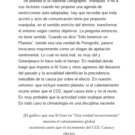
Se plantea si la National Geographic “manipula” o no a
sus lectores cuando les propone una agenda de
restricciones auto-adoptadas, hay que recordar que toda
acción y acto de comunicación tiene por proposito
manipular, en el sentido estrícto del término: transformar
el entorno según ciertos objetivos. La pregunta entonces,
no tiene sentido. Cuando se dice “Sólo tenemos un
Planeta”, siendo esa una verdad de Perogrullo, parece
invocarse mayormente como un slogan de apelación
sentimental. Lo cual no está mal: es muy útil y
Greenpeace lo hace todo el tiempo. En realidad desde
luego que importa si Al Gore y otros agoreros del desastre
del pasado y la actualidad identifican la precedencia
ineludible de la causa por sobre el efecto. En nuestro
universo -que incluye nuestro planeta- si el calentamiento
ocurre antes que el CO2, aquel causa éste y no al revés.
Es muy probable que la actividad solar explique ambos.
En todo caso la climatología es una disciplina naciente.
(El gráfico que usa Al Gore en “Una verdad inconveniente”
muestra el calentamiento global
ocurriento antes que el incremento del CO2. Causa y
efecto).