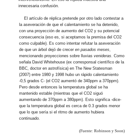
innecesaria confusión.
El artículo de réplica pretende por otro lado contestar a
la aseveración de que el calentamiento se ha detenido,
con una proyección de aumento del CO2 y su potencial
consecuencia (eso es, si aceptamos la premisa del CO2
como culpable). Es como intentar refutar la aseveración
de que un árbol dejó de crecer
en pasados meses
,
mencionando proyecciones sobre lluvias
venideras
. Como
señala David Whitehouse (ex corresponsal científico de la
BBC, doctor en astrofísica) en The New Statesman
(2007) entre 1980 y 1998 hubo un rápido calentamiento
-0,5 grados C- (el CO2 aumentó de 340ppm a 370ppm).
Pero desde entonces la temperatura global se ha
mantenido estable (mientras que el CO2 siguó
aumentando de 370ppm a 380ppm). Esto significa -dice-
que la temperatura global es cerca de 0.3 grados menor
que lo que sería si el ritmo de aumento hubiera
continuado.
(Fuente: Robinson y Soon)