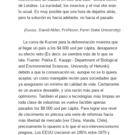
de Londres. La suciedad, los insectos y el mal olor eran
lo usual. Es muy posible que sea hora de dejarlos atrás,
pero la solución es hacia adelante, no hacia el pasado.
David Abler, Profesor, Penn State University)
(Fuente:
La curva de Kuznet para la deforestación muestra que
al llegar un país a los $4.600 usd per cápita, desaparece
su efecto neto (Es decir, se siembra más de lo que se
tala. Fuente: Pekka E. Kauppi - Department of Biological
and Environmental Sciences, University of Helsinki)
debido a que la conservación es, aunque no se lo quiera
aceptar, un costo manejable recién para sociedades que
ya aseguraron un mínimo de calidad de vida. Ciertamente
es un avance deseable, y una razón más para el
optimismo. También el paso a tecnologías más limpias en
toda clase de industrias se vuelve factible apenas
pasados los $8.000 usd per cápita. Para lograr ese nivel
de crecimiento es precisa una serie de reformas hacia
más libertad de mercado (ver China, Irlanda, Chile),
precisamente lo opuesto a lo que el eco-intervencionismo
pregona. Los EEUU crecieron en 195% entre 1970 y