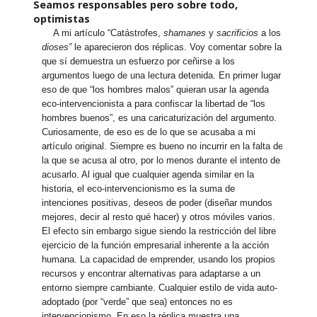
Seamos responsables pero sobre todo,
optimistas
A mi artículo “Catástrofes,
shamanes
y
sacrificios
a los
dioses”
le aparecieron dos réplicas. Voy comentar sobre la
que sí demuestra un esfuerzo por ceñirse a los
argumentos luego de una lectura detenida. En primer lugar
eso de que “los hombres malos” quieran usar la agenda
eco-intervencionista a para confiscar la libertad de “los
hombres buenos”, es una caricaturización del argumento.
Curiosamente, de eso es de lo que se acusaba a mi
artículo original. Siempre es bueno no incurrir en la falta de
la que se acusa al otro, por lo menos durante el intento de
acusarlo. Al igual que cualquier agenda similar en la
historia, el eco-intervencionismo es la suma de
intenciones positivas, deseos de poder (diseñar mundos
mejores, decir al resto qué hacer) y otros móviles varios.
El efecto sin embargo sigue siendo la restricción del libre
ejercicio de la función empresarial inherente a la acción
humana. La capacidad de emprender, usando los propios
recursos y encontrar alternativas para adaptarse a un
entorno siempre cambiante. Cualquier estilo de vida auto-
adoptado (por “verde” que sea) entonces no es
intervencionismo. En eso la réplica muestra una