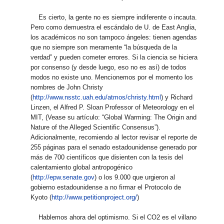
Es cierto, la gente no es siempre indiferente o incauta.
Pero como demuestra el escándalo de U. de East Anglia,
los académicos no son tampoco ángeles: tienen agendas
que no siempre son meramente “la búsqueda de la
verdad” y pueden cometer errores. Si la ciencia se hiciera
por consenso (y desde luego, eso no es así) de todos
modos no existe uno. Mencionemos por el momento los
nombres de John Christy
(
http://www.nsstc.uah.edu/atmos/christy.html
) y Richard
Linzen, el Alfred P. Sloan Professor of Meteorology en el
MIT, (Vease su artículo: “Global Warming: The Origin and
Nature of the Alleged Scientific Consensus”).
Adicionalmente, recomiendo al lector revisar el reporte de
255 páginas para el senado estadounidense generado por
más de 700 científicos que disienten con la tesis del
calentamiento global antropogénico
(
http://epw.senate.gov
) o los 9.000 que urgieron al
gobierno estadounidense a no firmar el Protocolo de
Kyoto (
http://www.petitionproject.org/
)
Hablemos ahora del optimismo. Si el CO2 es el villano