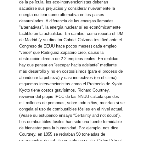
de la película, los eco-intervencionistas deberian
sacudirse sus prejuicios y considerar nuevamente la
energía nuclear como alternativa en los paises
desarrollados. A diferencia de las energias llamadas
“alternativas”, la energía nuclear sí es económicamente
factible en la actualidad. En cambio, como reporta el IJM
de Madrid (y su director Gabriel Calzada testificó ante el
Congreso de EEUU hace pocos meses) cada empleo
“verde” que Rodriguez Zapatero creó, causó la
destrucción directa de 2.2 empleos reales. En realidad
hay que pensar en “escapar hacia adelante” mediante
más desarrollo y no en costosísimos (para el proceso de
abandonar la pobreza) y casi inefectivos (en el clima)
esquemas intervencionistas como el Protocolo de Kyoto.
Kyoto tiene costos gravísimos. Richard Courtney,
reviewer del propio IPCC de las NNUU calcula que dos
mil millones de personas, sobre todo niños, morirían si se
congela el uso de combustibles fósiles en el nivel actual.
(Vease su estupendo ensayo “Certainty and not doubt”).
Los combustibles fósiles han sido una fuente formidable
de bienestar para la humanidad. Por ejemplo, nos dice
Courtney, en 1855 se retiraban 50 toneladas de
excrementos de caballo en sólo una calle -Oxford Street-