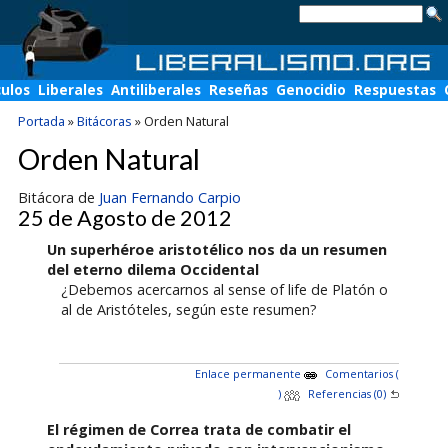
culos
Liberales
Antiliberales
Reseñas
Genocidio
Respuestas
Portada
»
Bitácoras
»
Orden Natural
Orden Natural
Bitácora de
Juan Fernando Carpio
25 de Agosto de 2012
Un superhéroe aristotélico nos da un resumen
del eterno dilema Occidental
¿Debemos acercarnos al sense of life de Platón o
al de Aristóteles, según este resumen?
Enlace permanente
Comentarios (
)
Referencias (0)
El régimen de Correa trata de combatir el