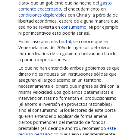
claro- que un gobierno que ha hecho del
gasto
corriente exacerbado
, el endeudamiento en
condiciones deplorables
con China y la pérdida de
libertad económica, espere de alguna manera que
eso no se revierta en
consumismo
. Ni por ejemplo
ni por incentivos esto podría ser así.
En un caso
aún más brutal
, se conoce que en
Venezuela más del 70% de ingresos petroleros
extraordinarios de su gobierno bolivariano ha ido
a parar a importaciones.
Lo que no han entendido ambos gobiernos es que
dinero no es riqueza. Sin instituciones sólidas que
aseguren el largoplacismo en un territorio,
necesariamente el dinero que ingrese saldrá con la
misma velocidad. Los gobiernos paternalistas e
intervencionistas no fomentan el produccionismo
(el ahorro e inversión en proyectos razonables)
sino el consumismo. Si los lectores de este portal
quieren entender o explicar de forma amena
ciertos pormenores del mercado de fondos
prestables (es decir de ahorro), recomiendo
este
recurso pedagógico
que suelo usar lateralmente