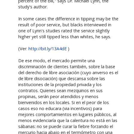
percent of the bill," says Dr. Michael Lynn, the
study's author.
In some cases the difference in tipping may be the
result of poor service, but blacks interviewed in
one of Lynn's studies rated the service slightly
higher yet still tipped less than whites, he says.
(Ver:
http://bit.ly/13A4dE
)
De ese modo, el mercado permite una
discriminación de clientes también, sobre la base
del derecho de libre asociación (cuyo anverso es el
de libre disociación) que descansa sobre las
instituciones de la propiedad privada y los
contratos. Quienes sean mezquinos en sus
propinas, serán peor atendidos y menos
bienvenidos en los locales. Si en el peor de los
casos eso no educara (via incentivos) para
mejores comportamientos en lugares públicos, al
menos evidenciaría que la calentura no está en las
sábanas: no se puede curar la fiebre forzando el
mercurio hacia abajo en el termómetro con una