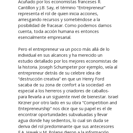
Acuñado por los economistas franceses R.
Cantillon y J.B. Say, el término “Entrepreneur”
representa el rol de quien inicia acciones,
arriesgando recursos y sometiéndose a la
posibilidad de fracasar. Como podemos darnos
cuenta, toda acción humana es entonces
esencialmente empresarial.
Pero el entrepreneur va un poco más allá de lo
individual en sus alcances y ha merecido un
estudio detallado por los mejores economistas de
la historia. Joseph Schumpeter por ejemplo, veía al
entrepreneur detrás de su celebre idea de
“destrucción creativa” en que un Henry Ford
sacaba de su zona de confort a la sociedad -en
especial a los herreros y criadores de caballos-
para llevarla a un siguiente nivel de bienestar. Israel
Kirzner por otro lado en su obra “Competition and
Entepreneurship” nos dice que su papel es el de
encontrar oportunidades subvaluadas y llevar
agua donde hay sedientos, lo cual sin duda se
deriva del rol predominante que sus antecesores
F.A. Hayek y M. Polanyi dieron a la información