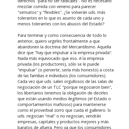
derechos "para no ser radicales". No es necesario
mezclar comida con veneno para parecer
"sensatos" y "flexibles". ¿Se volverán uds. más
tolerantes en lo que es asunto de cada uno y
menos tolerantes con los abusos del Estado?
Para terminar y como consecuencia de todo lo
anterior, quiero urgirles frontalmente a que
abandonen la doctrina del Mercantilismo. Aquella
dice que "hay que impulsar a la empresa privada".
Nada más equivocado que eso. A la empresa
privada (los productores), sólo se le puede
"impulsar" (o pervertir, sería más honesto) a costa
de las familias e individuos (los consumidores).
Cada vez que uds. salen orgullosos de las salas de
negociación de un TLC "porque negociaron bien",
los libertarios tenemos la obligación de decirles
que están usando medios ilegítimos (el Estado o
comportamientos mafiosos) para mantenerse
como el proverbial zorro que cuida el gallinero. Si
uds. negocian "mal" o no negocian, vendrán
empresas, capitales y productos mejores y más
baratos de afuera. Pero ya que los consumidores