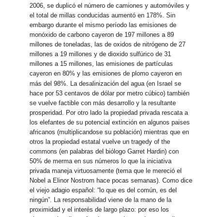
2006, se duplicó el número de camiones y automóviles y
el total de millas conducidas aumentó en 178%. Sin
embargo durante el mismo período las emisiones de
monóxido de carbono cayeron de 197 millones a 89
millones de toneladas, las de oxidos de nitrógeno de 27
millones a 19 millones y de dioxido sulfúrico de 31
millones a 15 millones, las emisiones de partículas
cayeron en 80% y las emisiones de plomo cayeron en
más del 98%.
La desalinización del agua (en Israel se
hace por 53 centavos de dólar por metro cúbico) también
se vuelve factible con más desarrollo y la resultante
prosperidad. Por otro lado la propiedad privada rescata a
los elefantes de su potencial extinción en algunos paises
africanos (multiplicandose su población) mientras que en
otros la propiedad estatal vuelve un tragedy of the
commons (en palabras del biólogo Garret Hardin) con
50% de merma en sus números lo que la iniciativa
privada maneja virtuosamente (tema que le mereció el
Nobel a Elinor Nostrom hace pocas semanas). Como dice
el viejo adagio español: “lo que es del común, es del
ningún”. La responsabilidad viene de la mano de la
proximidad y el interés de largo plazo: por eso los