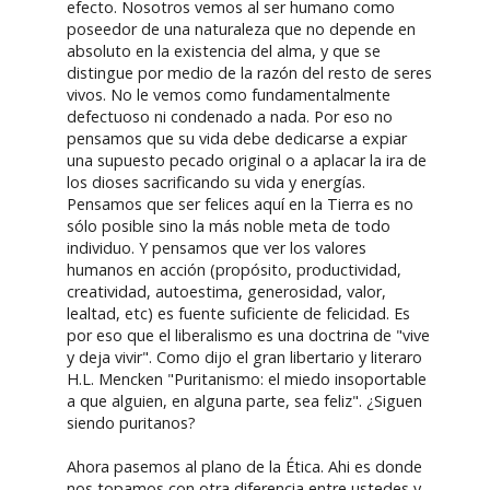
efecto. Nosotros vemos al ser humano como
poseedor de una naturaleza que no depende en
absoluto en la existencia del alma, y que se
distingue por medio de la razón del resto de seres
vivos. No le vemos como fundamentalmente
defectuoso ni condenado a nada. Por eso no
pensamos que su vida debe dedicarse a expiar
una supuesto pecado original o a aplacar la ira de
los dioses sacrificando su vida y energías.
Pensamos que ser felices aquí en la Tierra es no
sólo posible sino la más noble meta de todo
individuo. Y pensamos que ver los valores
humanos en acción (propósito, productividad,
creatividad, autoestima, generosidad, valor,
lealtad, etc) es fuente suficiente de felicidad. Es
por eso que el liberalismo es una doctrina de "vive
y deja vivir". Como dijo el gran libertario y literaro
H.L. Mencken "Puritanismo: el miedo insoportable
a que alguien, en alguna parte, sea feliz". ¿Siguen
siendo puritanos?
Ahora pasemos al plano de la Ética. Ahi es donde
nos topamos con otra diferencia entre ustedes y