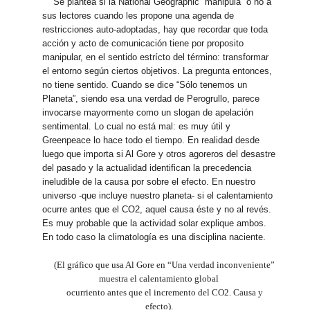
Se plantea si la National Geographic “manipula” o no a
sus lectores cuando les propone una agenda de
restricciones auto-adoptadas, hay que recordar que toda
acción y acto de comunicación tiene por proposito
manipular, en el sentido estrícto del término: transformar
el entorno según ciertos objetivos. La pregunta entonces,
no tiene sentido. Cuando se dice “Sólo tenemos un
Planeta”, siendo esa una verdad de Perogrullo, parece
invocarse mayormente como un slogan de apelación
sentimental. Lo cual no está mal: es muy útil y
Greenpeace lo hace todo el tiempo. En realidad desde
luego que importa si Al Gore y otros agoreros del desastre
del pasado y la actualidad identifican la precedencia
ineludible de la causa por sobre el efecto. En nuestro
universo -que incluye nuestro planeta- si el calentamiento
ocurre antes que el CO2, aquel causa éste y no al revés.
Es muy probable que la actividad solar explique ambos.
En todo caso la climatología es una disciplina naciente.
(El gráfico que usa Al Gore en “Una verdad inconveniente”
muestra el calentamiento global
ocurriento antes que el incremento del CO2. Causa y
efecto).