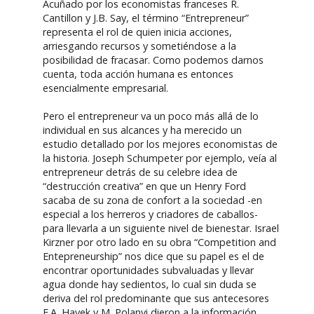
Acuñado por los economistas franceses R.
Cantillon y J.B. Say, el término “Entrepreneur”
representa el rol de quien inicia acciones,
arriesgando recursos y sometiéndose a la
posibilidad de fracasar. Como podemos darnos
cuenta, toda acción humana es entonces
esencialmente empresarial.
Pero el entrepreneur va un poco más allá de lo
individual en sus alcances y ha merecido un
estudio detallado por los mejores economistas de
la historia. Joseph Schumpeter por ejemplo, veía al
entrepreneur detrás de su celebre idea de
“destrucción creativa” en que un Henry Ford
sacaba de su zona de confort a la sociedad -en
especial a los herreros y criadores de caballos-
para llevarla a un siguiente nivel de bienestar. Israel
Kirzner por otro lado en su obra “Competition and
Entepreneurship” nos dice que su papel es el de
encontrar oportunidades subvaluadas y llevar
agua donde hay sedientos, lo cual sin duda se
deriva del rol predominante que sus antecesores
F.A. Hayek y M. Polanyi dieron a la información