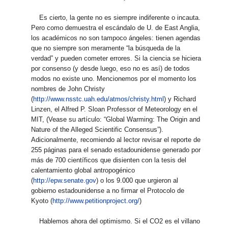
Es cierto, la gente no es siempre indiferente o incauta.
Pero como demuestra el escándalo de U. de East Anglia,
los académicos no son tampoco ángeles: tienen agendas
que no siempre son meramente “la búsqueda de la
verdad” y pueden cometer errores. Si la ciencia se hiciera
por consenso (y desde luego, eso no es así) de todos
modos no existe uno. Mencionemos por el momento los
nombres de John Christy
(
http://www.nsstc.uah.edu/atmos/christy.html
) y Richard
Linzen, el Alfred P. Sloan Professor of Meteorology en el
MIT, (Vease su artículo: “Global Warming: The Origin and
Nature of the Alleged Scientific Consensus”).
Adicionalmente, recomiendo al lector revisar el reporte de
255 páginas para el senado estadounidense generado por
más de 700 científicos que disienten con la tesis del
calentamiento global antropogénico
(
http://epw.senate.gov
) o los 9.000 que urgieron al
gobierno estadounidense a no firmar el Protocolo de
Kyoto (
http://www.petitionproject.org/
)
Hablemos ahora del optimismo. Si el CO2 es el villano