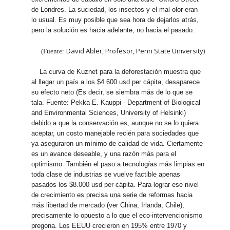
de Londres. La suciedad, los insectos y el mal olor eran
lo usual. Es muy posible que sea hora de dejarlos atrás,
pero la solución es hacia adelante, no hacia el pasado.
David Abler, Profesor, Penn State University)
(Fuente:
La curva de Kuznet para la deforestación muestra que
al llegar un país a los $4.600 usd per cápita, desaparece
su efecto neto (Es decir, se siembra más de lo que se
tala. Fuente: Pekka E. Kauppi - Department of Biological
and Environmental Sciences, University of Helsinki)
debido a que la conservación es, aunque no se lo quiera
aceptar, un costo manejable recién para sociedades que
ya aseguraron un mínimo de calidad de vida. Ciertamente
es un avance deseable, y una razón más para el
optimismo. También el paso a tecnologías más limpias en
toda clase de industrias se vuelve factible apenas
pasados los $8.000 usd per cápita. Para lograr ese nivel
de crecimiento es precisa una serie de reformas hacia
más libertad de mercado (ver China, Irlanda, Chile),
precisamente lo opuesto a lo que el eco-intervencionismo
pregona. Los EEUU crecieron en 195% entre 1970 y