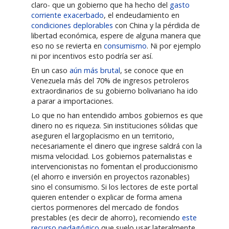
claro- que un gobierno que ha hecho del
gasto
corriente exacerbado
, el endeudamiento en
condiciones deplorables
con China y la pérdida de
libertad económica, espere de alguna manera que
eso no se revierta en
consumismo
. Ni por ejemplo
ni por incentivos esto podría ser así.
En un caso
aún más brutal
, se conoce que en
Venezuela más del 70% de ingresos petroleros
extraordinarios de su gobierno bolivariano ha ido
a parar a importaciones.
Lo que no han entendido ambos gobiernos es que
dinero no es riqueza. Sin instituciones sólidas que
aseguren el largoplacismo en un territorio,
necesariamente el dinero que ingrese saldrá con la
misma velocidad. Los gobiernos paternalistas e
intervencionistas no fomentan el produccionismo
(el ahorro e inversión en proyectos razonables)
sino el consumismo. Si los lectores de este portal
quieren entender o explicar de forma amena
ciertos pormenores del mercado de fondos
prestables (es decir de ahorro), recomiendo
este
recurso pedagógico
que suelo usar lateralmente