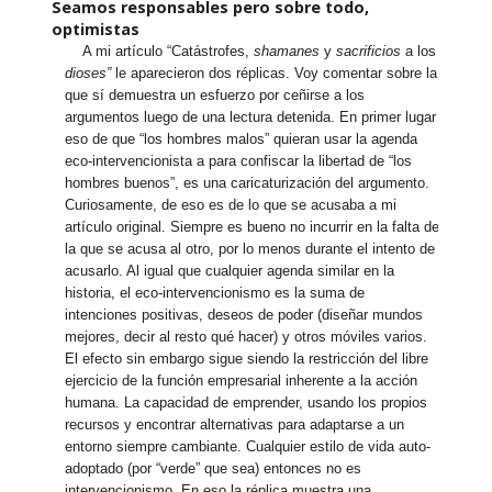
Seamos responsables pero sobre todo,
optimistas
A mi artículo “Catástrofes,
shamanes
y
sacrificios
a los
dioses”
le aparecieron dos réplicas. Voy comentar sobre la
que sí demuestra un esfuerzo por ceñirse a los
argumentos luego de una lectura detenida. En primer lugar
eso de que “los hombres malos” quieran usar la agenda
eco-intervencionista a para confiscar la libertad de “los
hombres buenos”, es una caricaturización del argumento.
Curiosamente, de eso es de lo que se acusaba a mi
artículo original. Siempre es bueno no incurrir en la falta de
la que se acusa al otro, por lo menos durante el intento de
acusarlo. Al igual que cualquier agenda similar en la
historia, el eco-intervencionismo es la suma de
intenciones positivas, deseos de poder (diseñar mundos
mejores, decir al resto qué hacer) y otros móviles varios.
El efecto sin embargo sigue siendo la restricción del libre
ejercicio de la función empresarial inherente a la acción
humana. La capacidad de emprender, usando los propios
recursos y encontrar alternativas para adaptarse a un
entorno siempre cambiante. Cualquier estilo de vida auto-
adoptado (por “verde” que sea) entonces no es
intervencionismo. En eso la réplica muestra una