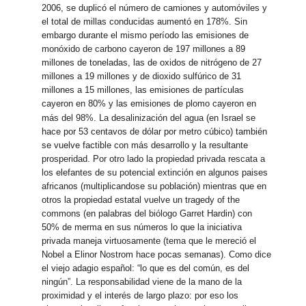
2006, se duplicó el número de camiones y automóviles y
el total de millas conducidas aumentó en 178%. Sin
embargo durante el mismo período las emisiones de
monóxido de carbono cayeron de 197 millones a 89
millones de toneladas, las de oxidos de nitrógeno de 27
millones a 19 millones y de dioxido sulfúrico de 31
millones a 15 millones, las emisiones de partículas
cayeron en 80% y las emisiones de plomo cayeron en
más del 98%.
La desalinización del agua (en Israel se
hace por 53 centavos de dólar por metro cúbico) también
se vuelve factible con más desarrollo y la resultante
prosperidad. Por otro lado la propiedad privada rescata a
los elefantes de su potencial extinción en algunos paises
africanos (multiplicandose su población) mientras que en
otros la propiedad estatal vuelve un tragedy of the
commons (en palabras del biólogo Garret Hardin) con
50% de merma en sus números lo que la iniciativa
privada maneja virtuosamente (tema que le mereció el
Nobel a Elinor Nostrom hace pocas semanas). Como dice
el viejo adagio español: “lo que es del común, es del
ningún”. La responsabilidad viene de la mano de la
proximidad y el interés de largo plazo: por eso los