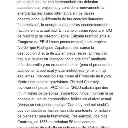
de la película, los eco-intervencionistas deberian
sacudirse sus prejuicios y considerar nuevamente la
energía nuclear como alternativa en los paises
desarrollados. A diferencia de las energias llamadas
“alternativas”, la energía nuclear sí es económicamente
factible en la actualidad. En cambio, como reporta el IJM
de Madrid (y su director Gabriel Calzada testificó ante el
Congreso de EEUU hace pocos meses) cada empleo
“verde” que Rodriguez Zapatero creó, causó la
destrucción directa de 2.2 empleos reales. En realidad
hay que pensar en “escapar hacia adelante” mediante
más desarrollo y no en costosísimos (para el proceso de
abandonar la pobreza) y casi inefectivos (en el clima)
esquemas intervencionistas como el Protocolo de Kyoto.
Kyoto tiene costos gravísimos. Richard Courtney,
reviewer del propio IPCC de las NNUU calcula que dos
mil millones de personas, sobre todo niños, morirían si se
congela el uso de combustibles fósiles en el nivel actual.
(Vease su estupendo ensayo “Certainty and not doubt”).
Los combustibles fósiles han sido una fuente formidable
de bienestar para la humanidad. Por ejemplo, nos dice
Courtney, en 1855 se retiraban 50 toneladas de
excrementos de caballo en sólo una calle -Oxford Street-