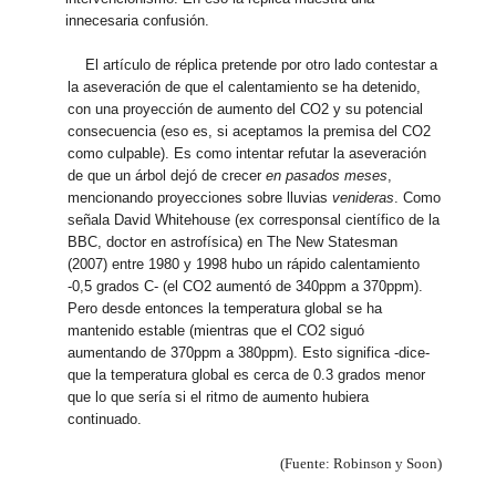
innecesaria confusión.
El artículo de réplica pretende por otro lado contestar a
la aseveración de que el calentamiento se ha detenido,
con una proyección de aumento del CO2 y su potencial
consecuencia (eso es, si aceptamos la premisa del CO2
como culpable). Es como intentar refutar la aseveración
de que un árbol dejó de crecer
en pasados meses
,
mencionando proyecciones sobre lluvias
venideras
. Como
señala David Whitehouse (ex corresponsal científico de la
BBC, doctor en astrofísica) en The New Statesman
(2007) entre 1980 y 1998 hubo un rápido calentamiento
-0,5 grados C- (el CO2 aumentó de 340ppm a 370ppm).
Pero desde entonces la temperatura global se ha
mantenido estable (mientras que el CO2 siguó
aumentando de 370ppm a 380ppm). Esto significa -dice-
que la temperatura global es cerca de 0.3 grados menor
que lo que sería si el ritmo de aumento hubiera
continuado.
(Fuente: Robinson y Soon)