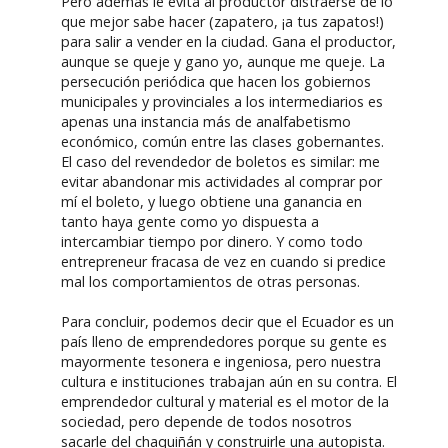
Pero además le evita al productor distraerse de lo
que mejor sabe hacer (zapatero, ¡a tus zapatos!)
para salir a vender en la ciudad. Gana el productor,
aunque se queje y gano yo, aunque me queje. La
persecución periódica que hacen los gobiernos
municipales y provinciales a los intermediarios es
apenas una instancia más de analfabetismo
económico, común entre las clases gobernantes.
El caso del revendedor de boletos es similar: me
evitar abandonar mis actividades al comprar por
mí el boleto, y luego obtiene una ganancia en
tanto haya gente como yo dispuesta a
intercambiar tiempo por dinero. Y como todo
entrepreneur fracasa de vez en cuando si predice
mal los comportamientos de otras personas.
Para concluir, podemos decir que el Ecuador es un
país lleno de emprendedores porque su gente es
mayormente tesonera e ingeniosa, pero nuestra
cultura e instituciones trabajan aún en su contra. El
emprendedor cultural y material es el motor de la
sociedad, pero depende de todos nosotros
sacarle del chaquiñán y construirle una autopista.