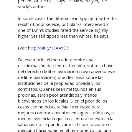
percent of the bill," says Dr. Michael Lynn, the
study's author.
In some cases the difference in tipping may be the
result of poor service, but blacks interviewed in
one of Lynn's studies rated the service slightly
higher yet still tipped less than whites, he says.
(Ver:
http://bit.ly/13A4dE
)
De ese modo, el mercado permite una
discriminación de clientes también, sobre la base
del derecho de libre asociación (cuyo anverso es el
de libre disociación) que descansa sobre las
instituciones de la propiedad privada y los
contratos. Quienes sean mezquinos en sus
propinas, serán peor atendidos y menos
bienvenidos en los locales. Si en el peor de los
casos eso no educara (via incentivos) para
mejores comportamientos en lugares públicos, al
menos evidenciaría que la calentura no está en las
sábanas: no se puede curar la fiebre forzando el
mercurio hacia abajo en el termómetro con una