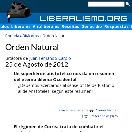
culos
Liberales
Antiliberales
Reseñas
Genocidio
Respuestas
Portada
»
Bitácoras
»
Orden Natural
Orden Natural
Bitácora de
Juan Fernando Carpio
25 de Agosto de 2012
Un superhéroe aristotélico nos da un resumen
del eterno dilema Occidental
¿Debemos acercarnos al sense of life de Platón o
al de Aristóteles, según este resumen?
Enlace permanente
Comentarios (
)
Referencias (0)
El régimen de Correa trata de combatir el