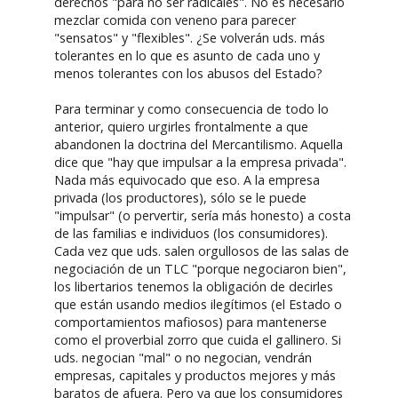
derechos "para no ser radicales". No es necesario
mezclar comida con veneno para parecer
"sensatos" y "flexibles". ¿Se volverán uds. más
tolerantes en lo que es asunto de cada uno y
menos tolerantes con los abusos del Estado?
Para terminar y como consecuencia de todo lo
anterior, quiero urgirles frontalmente a que
abandonen la doctrina del Mercantilismo. Aquella
dice que "hay que impulsar a la empresa privada".
Nada más equivocado que eso. A la empresa
privada (los productores), sólo se le puede
"impulsar" (o pervertir, sería más honesto) a costa
de las familias e individuos (los consumidores).
Cada vez que uds. salen orgullosos de las salas de
negociación de un TLC "porque negociaron bien",
los libertarios tenemos la obligación de decirles
que están usando medios ilegítimos (el Estado o
comportamientos mafiosos) para mantenerse
como el proverbial zorro que cuida el gallinero. Si
uds. negocian "mal" o no negocian, vendrán
empresas, capitales y productos mejores y más
baratos de afuera. Pero ya que los consumidores