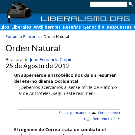
culos
Liberales
Antiliberales
Reseñas
Genocidio
Respuestas
Portada
»
Bitácoras
»
Orden Natural
Orden Natural
Bitácora de
Juan Fernando Carpio
25 de Agosto de 2012
Un superhéroe aristotélico nos da un resumen
del eterno dilema Occidental
¿Debemos acercarnos al sense of life de Platón o
al de Aristóteles, según este resumen?
Enlace permanente
Comentarios (
)
Referencias (0)
El régimen de Correa trata de combatir el