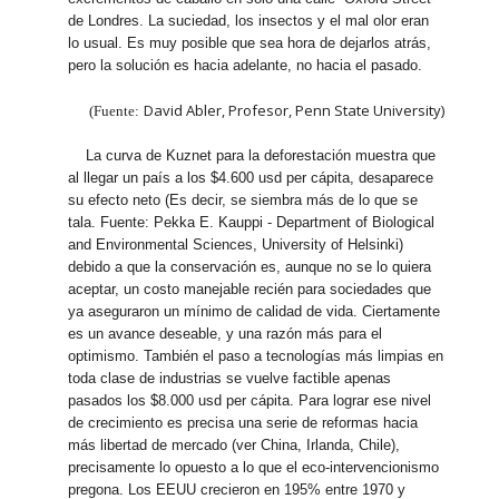
de Londres. La suciedad, los insectos y el mal olor eran
lo usual. Es muy posible que sea hora de dejarlos atrás,
pero la solución es hacia adelante, no hacia el pasado.
David Abler, Profesor, Penn State University)
(Fuente:
La curva de Kuznet para la deforestación muestra que
al llegar un país a los $4.600 usd per cápita, desaparece
su efecto neto (Es decir, se siembra más de lo que se
tala. Fuente: Pekka E. Kauppi - Department of Biological
and Environmental Sciences, University of Helsinki)
debido a que la conservación es, aunque no se lo quiera
aceptar, un costo manejable recién para sociedades que
ya aseguraron un mínimo de calidad de vida. Ciertamente
es un avance deseable, y una razón más para el
optimismo. También el paso a tecnologías más limpias en
toda clase de industrias se vuelve factible apenas
pasados los $8.000 usd per cápita. Para lograr ese nivel
de crecimiento es precisa una serie de reformas hacia
más libertad de mercado (ver China, Irlanda, Chile),
precisamente lo opuesto a lo que el eco-intervencionismo
pregona. Los EEUU crecieron en 195% entre 1970 y