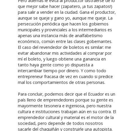
Pero además le evita al productor distraerse de lo
que mejor sabe hacer (zapatero, ¡a tus zapatos!)
para salir a vender en la ciudad. Gana el productor,
aunque se queje y gano yo, aunque me queje. La
persecución periódica que hacen los gobiernos
municipales y provinciales a los intermediarios es
apenas una instancia más de analfabetismo
económico, común entre las clases gobernantes.
El caso del revendedor de boletos es similar: me
evitar abandonar mis actividades al comprar por
mí el boleto, y luego obtiene una ganancia en
tanto haya gente como yo dispuesta a
intercambiar tiempo por dinero. Y como todo
entrepreneur fracasa de vez en cuando si predice
mal los comportamientos de otras personas.
Para concluir, podemos decir que el Ecuador es un
país lleno de emprendedores porque su gente es
mayormente tesonera e ingeniosa, pero nuestra
cultura e instituciones trabajan aún en su contra. El
emprendedor cultural y material es el motor de la
sociedad, pero depende de todos nosotros
sacarle del chaquiñán y construirle una autopista.