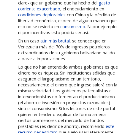
claro- que un gobierno que ha hecho del
gasto
corriente exacerbado
, el endeudamiento en
condiciones deplorables
con China y la pérdida de
libertad económica, espere de alguna manera que
eso no se revierta en
consumismo
. Ni por ejemplo
ni por incentivos esto podría ser así.
En un caso
aún más brutal
, se conoce que en
Venezuela más del 70% de ingresos petroleros
extraordinarios de su gobierno bolivariano ha ido
a parar a importaciones.
Lo que no han entendido ambos gobiernos es que
dinero no es riqueza. Sin instituciones sólidas que
aseguren el largoplacismo en un territorio,
necesariamente el dinero que ingrese saldrá con la
misma velocidad. Los gobiernos paternalistas e
intervencionistas no fomentan el produccionismo
(el ahorro e inversión en proyectos razonables)
sino el consumismo. Si los lectores de este portal
quieren entender o explicar de forma amena
ciertos pormenores del mercado de fondos
prestables (es decir de ahorro), recomiendo
este
recurso pedagógico
que suelo usar lateralmente