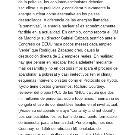
de la película, los eco-intervencionistas deberian
sacudirse sus prejuicios y considerar nuevamente la
energía nuclear como alternativa en los paises
desarrollados. A diferencia de las energias llamadas
“alternativas”, la energía nuclear sí es económicamente
factible en la actualidad. En cambio, como reporta el IJM
de Madrid (y su director Gabriel Calzada testificó ante el
Congreso de EEUU hace pocos meses) cada empleo
“verde” que Rodriguez Zapatero creó, causó la
destrucción directa de 2.2 empleos reales. En realidad
hay que pensar en “escapar hacia adelante” mediante
más desarrollo y no en costosísimos (para el proceso de
abandonar la pobreza) y casi inefectivos (en el clima)
esquemas intervencionistas como el Protocolo de Kyoto.
Kyoto tiene costos gravísimos. Richard Courtney,
reviewer del propio IPCC de las NNUU calcula que dos
mil millones de personas, sobre todo niños, morirían si se
congela el uso de combustibles fósiles en el nivel actual.
(Vease su estupendo ensayo “Certainty and not doubt”).
Los combustibles fósiles han sido una fuente formidable
de bienestar para la humanidad. Por ejemplo, nos dice
Courtney, en 1855 se retiraban 50 toneladas de
excrementos de caballo en sólo una calle -Oxford Street-