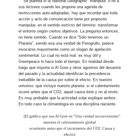
Se plantea si la National Geographic “manipula” o no a
sus lectores cuando les propone una agenda de
restricciones auto-adoptadas, hay que recordar que toda
acción y acto de comunicación tiene por proposito
manipular, en el sentido estrícto del término: transformar
el entorno según ciertos objetivos. La pregunta entonces,
no tiene sentido. Cuando se dice “Sólo tenemos un
Planeta”, siendo esa una verdad de Perogrullo, parece
invocarse mayormente como un slogan de apelación
sentimental. Lo cual no está mal: es muy útil y
Greenpeace lo hace todo el tiempo. En realidad desde
luego que importa si Al Gore y otros agoreros del desastre
del pasado y la actualidad identifican la precedencia
ineludible de la causa por sobre el efecto. En nuestro
universo -que incluye nuestro planeta- si el calentamiento
ocurre antes que el CO2, aquel causa éste y no al revés.
Es muy probable que la actividad solar explique ambos.
En todo caso la climatología es una disciplina naciente.
(El gráfico que usa Al Gore en “Una verdad inconveniente”
muestra el calentamiento global
ocurriento antes que el incremento del CO2. Causa y
efecto).