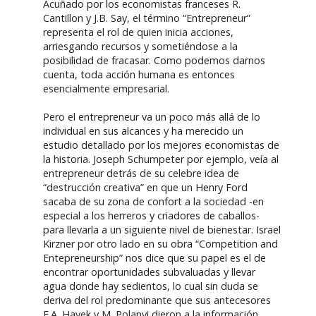
Acuñado por los economistas franceses R.
Cantillon y J.B. Say, el término “Entrepreneur”
representa el rol de quien inicia acciones,
arriesgando recursos y sometiéndose a la
posibilidad de fracasar. Como podemos darnos
cuenta, toda acción humana es entonces
esencialmente empresarial.
Pero el entrepreneur va un poco más allá de lo
individual en sus alcances y ha merecido un
estudio detallado por los mejores economistas de
la historia. Joseph Schumpeter por ejemplo, veía al
entrepreneur detrás de su celebre idea de
“destrucción creativa” en que un Henry Ford
sacaba de su zona de confort a la sociedad -en
especial a los herreros y criadores de caballos-
para llevarla a un siguiente nivel de bienestar. Israel
Kirzner por otro lado en su obra “Competition and
Entepreneurship” nos dice que su papel es el de
encontrar oportunidades subvaluadas y llevar
agua donde hay sedientos, lo cual sin duda se
deriva del rol predominante que sus antecesores
F.A. Hayek y M. Polanyi dieron a la información