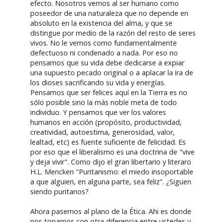
efecto. Nosotros vemos al ser humano como
poseedor de una naturaleza que no depende en
absoluto en la existencia del alma, y que se
distingue por medio de la razón del resto de seres
vivos. No le vemos como fundamentalmente
defectuoso ni condenado a nada. Por eso no
pensamos que su vida debe dedicarse a expiar
una supuesto pecado original o a aplacar la ira de
los dioses sacrificando su vida y energías.
Pensamos que ser felices aquí en la Tierra es no
sólo posible sino la más noble meta de todo
individuo. Y pensamos que ver los valores
humanos en acción (propósito, productividad,
creatividad, autoestima, generosidad, valor,
lealtad, etc) es fuente suficiente de felicidad. Es
por eso que el liberalismo es una doctrina de "vive
y deja vivir". Como dijo el gran libertario y literaro
H.L. Mencken "Puritanismo: el miedo insoportable
a que alguien, en alguna parte, sea feliz". ¿Siguen
siendo puritanos?
Ahora pasemos al plano de la Ética. Ahi es donde
nos topamos con otra diferencia entre ustedes y