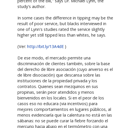
percent of the bill," says Dr. Michael Lynn, the
study's author.
In some cases the difference in tipping may be the
result of poor service, but blacks interviewed in
one of Lynn's studies rated the service slightly
higher yet still tipped less than whites, he says.
(Ver:
http://bit.ly/13A4dE
)
De ese modo, el mercado permite una
discriminación de clientes también, sobre la base
del derecho de libre asociación (cuyo anverso es el
de libre disociación) que descansa sobre las
instituciones de la propiedad privada y los
contratos. Quienes sean mezquinos en sus
propinas, serán peor atendidos y menos
bienvenidos en los locales. Si en el peor de los
casos eso no educara (via incentivos) para
mejores comportamientos en lugares públicos, al
menos evidenciaría que la calentura no está en las
sábanas: no se puede curar la fiebre forzando el
mercurio hacia abajo en el termómetro con una