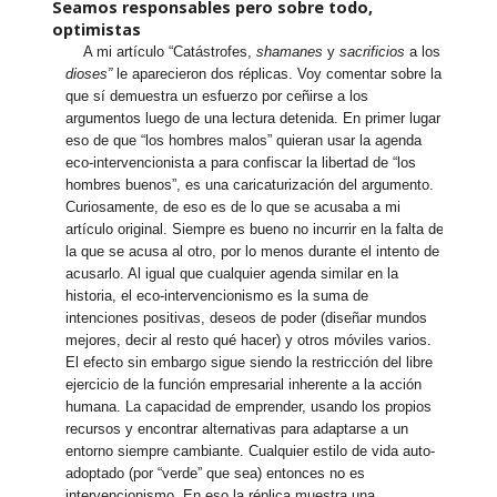
Seamos responsables pero sobre todo,
optimistas
A mi artículo “Catástrofes,
shamanes
y
sacrificios
a los
dioses”
le aparecieron dos réplicas. Voy comentar sobre la
que sí demuestra un esfuerzo por ceñirse a los
argumentos luego de una lectura detenida. En primer lugar
eso de que “los hombres malos” quieran usar la agenda
eco-intervencionista a para confiscar la libertad de “los
hombres buenos”, es una caricaturización del argumento.
Curiosamente, de eso es de lo que se acusaba a mi
artículo original. Siempre es bueno no incurrir en la falta de
la que se acusa al otro, por lo menos durante el intento de
acusarlo. Al igual que cualquier agenda similar en la
historia, el eco-intervencionismo es la suma de
intenciones positivas, deseos de poder (diseñar mundos
mejores, decir al resto qué hacer) y otros móviles varios.
El efecto sin embargo sigue siendo la restricción del libre
ejercicio de la función empresarial inherente a la acción
humana. La capacidad de emprender, usando los propios
recursos y encontrar alternativas para adaptarse a un
entorno siempre cambiante. Cualquier estilo de vida auto-
adoptado (por “verde” que sea) entonces no es
intervencionismo. En eso la réplica muestra una