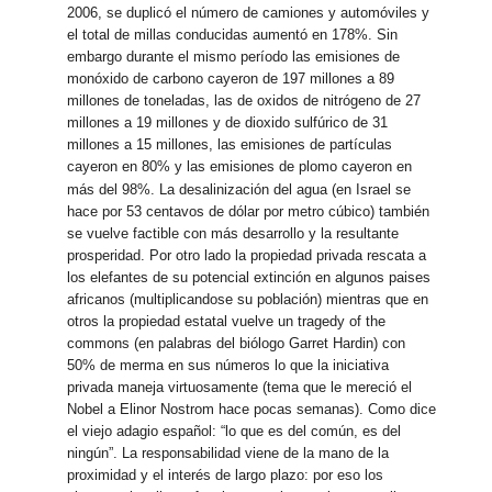
2006, se duplicó el número de camiones y automóviles y
el total de millas conducidas aumentó en 178%. Sin
embargo durante el mismo período las emisiones de
monóxido de carbono cayeron de 197 millones a 89
millones de toneladas, las de oxidos de nitrógeno de 27
millones a 19 millones y de dioxido sulfúrico de 31
millones a 15 millones, las emisiones de partículas
cayeron en 80% y las emisiones de plomo cayeron en
más del 98%.
La desalinización del agua (en Israel se
hace por 53 centavos de dólar por metro cúbico) también
se vuelve factible con más desarrollo y la resultante
prosperidad. Por otro lado la propiedad privada rescata a
los elefantes de su potencial extinción en algunos paises
africanos (multiplicandose su población) mientras que en
otros la propiedad estatal vuelve un tragedy of the
commons (en palabras del biólogo Garret Hardin) con
50% de merma en sus números lo que la iniciativa
privada maneja virtuosamente (tema que le mereció el
Nobel a Elinor Nostrom hace pocas semanas). Como dice
el viejo adagio español: “lo que es del común, es del
ningún”. La responsabilidad viene de la mano de la
proximidad y el interés de largo plazo: por eso los