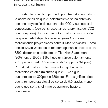
innecesaria confusión.
El artículo de réplica pretende por otro lado contestar a
la aseveración de que el calentamiento se ha detenido,
con una proyección de aumento del CO2 y su potencial
consecuencia (eso es, si aceptamos la premisa del CO2
como culpable). Es como intentar refutar la aseveración
de que un árbol dejó de crecer
en pasados meses
,
mencionando proyecciones sobre lluvias
venideras
. Como
señala David Whitehouse (ex corresponsal científico de la
BBC, doctor en astrofísica) en The New Statesman
(2007) entre 1980 y 1998 hubo un rápido calentamiento
-0,5 grados C- (el CO2 aumentó de 340ppm a 370ppm).
Pero desde entonces la temperatura global se ha
mantenido estable (mientras que el CO2 siguó
aumentando de 370ppm a 380ppm). Esto significa -dice-
que la temperatura global es cerca de 0.3 grados menor
que lo que sería si el ritmo de aumento hubiera
continuado.
(Fuente: Robinson y Soon)