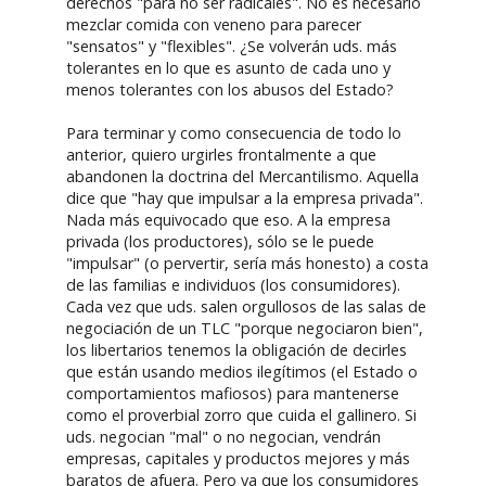
derechos "para no ser radicales". No es necesario
mezclar comida con veneno para parecer
"sensatos" y "flexibles". ¿Se volverán uds. más
tolerantes en lo que es asunto de cada uno y
menos tolerantes con los abusos del Estado?
Para terminar y como consecuencia de todo lo
anterior, quiero urgirles frontalmente a que
abandonen la doctrina del Mercantilismo. Aquella
dice que "hay que impulsar a la empresa privada".
Nada más equivocado que eso. A la empresa
privada (los productores), sólo se le puede
"impulsar" (o pervertir, sería más honesto) a costa
de las familias e individuos (los consumidores).
Cada vez que uds. salen orgullosos de las salas de
negociación de un TLC "porque negociaron bien",
los libertarios tenemos la obligación de decirles
que están usando medios ilegítimos (el Estado o
comportamientos mafiosos) para mantenerse
como el proverbial zorro que cuida el gallinero. Si
uds. negocian "mal" o no negocian, vendrán
empresas, capitales y productos mejores y más
baratos de afuera. Pero ya que los consumidores