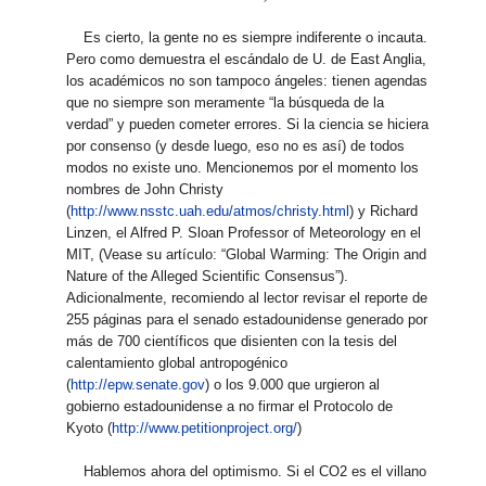
Es cierto, la gente no es siempre indiferente o incauta.
Pero como demuestra el escándalo de U. de East Anglia,
los académicos no son tampoco ángeles: tienen agendas
que no siempre son meramente “la búsqueda de la
verdad” y pueden cometer errores. Si la ciencia se hiciera
por consenso (y desde luego, eso no es así) de todos
modos no existe uno. Mencionemos por el momento los
nombres de John Christy
(
http://www.nsstc.uah.edu/atmos/christy.html
) y Richard
Linzen, el Alfred P. Sloan Professor of Meteorology en el
MIT, (Vease su artículo: “Global Warming: The Origin and
Nature of the Alleged Scientific Consensus”).
Adicionalmente, recomiendo al lector revisar el reporte de
255 páginas para el senado estadounidense generado por
más de 700 científicos que disienten con la tesis del
calentamiento global antropogénico
(
http://epw.senate.gov
) o los 9.000 que urgieron al
gobierno estadounidense a no firmar el Protocolo de
Kyoto (
http://www.petitionproject.org/
)
Hablemos ahora del optimismo. Si el CO2 es el villano