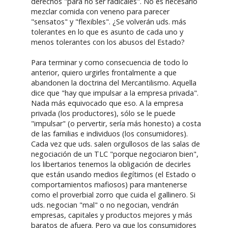
derechos "para no ser radicales". No es necesario
mezclar comida con veneno para parecer
"sensatos" y "flexibles". ¿Se volverán uds. más
tolerantes en lo que es asunto de cada uno y
menos tolerantes con los abusos del Estado?
Para terminar y como consecuencia de todo lo
anterior, quiero urgirles frontalmente a que
abandonen la doctrina del Mercantilismo. Aquella
dice que "hay que impulsar a la empresa privada".
Nada más equivocado que eso. A la empresa
privada (los productores), sólo se le puede
"impulsar" (o pervertir, sería más honesto) a costa
de las familias e individuos (los consumidores).
Cada vez que uds. salen orgullosos de las salas de
negociación de un TLC "porque negociaron bien",
los libertarios tenemos la obligación de decirles
que están usando medios ilegítimos (el Estado o
comportamientos mafiosos) para mantenerse
como el proverbial zorro que cuida el gallinero. Si
uds. negocian "mal" o no negocian, vendrán
empresas, capitales y productos mejores y más
baratos de afuera. Pero ya que los consumidores