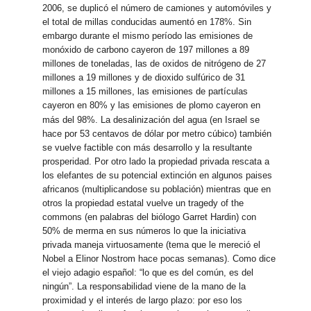
2006, se duplicó el número de camiones y automóviles y
el total de millas conducidas aumentó en 178%. Sin
embargo durante el mismo período las emisiones de
monóxido de carbono cayeron de 197 millones a 89
millones de toneladas, las de oxidos de nitrógeno de 27
millones a 19 millones y de dioxido sulfúrico de 31
millones a 15 millones, las emisiones de partículas
cayeron en 80% y las emisiones de plomo cayeron en
más del 98%.
La desalinización del agua (en Israel se
hace por 53 centavos de dólar por metro cúbico) también
se vuelve factible con más desarrollo y la resultante
prosperidad. Por otro lado la propiedad privada rescata a
los elefantes de su potencial extinción en algunos paises
africanos (multiplicandose su población) mientras que en
otros la propiedad estatal vuelve un tragedy of the
commons (en palabras del biólogo Garret Hardin) con
50% de merma en sus números lo que la iniciativa
privada maneja virtuosamente (tema que le mereció el
Nobel a Elinor Nostrom hace pocas semanas). Como dice
el viejo adagio español: “lo que es del común, es del
ningún”. La responsabilidad viene de la mano de la
proximidad y el interés de largo plazo: por eso los