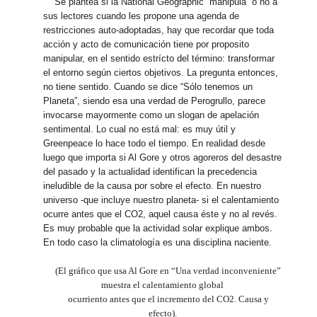
Se plantea si la National Geographic “manipula” o no a
sus lectores cuando les propone una agenda de
restricciones auto-adoptadas, hay que recordar que toda
acción y acto de comunicación tiene por proposito
manipular, en el sentido estrícto del término: transformar
el entorno según ciertos objetivos. La pregunta entonces,
no tiene sentido. Cuando se dice “Sólo tenemos un
Planeta”, siendo esa una verdad de Perogrullo, parece
invocarse mayormente como un slogan de apelación
sentimental. Lo cual no está mal: es muy útil y
Greenpeace lo hace todo el tiempo. En realidad desde
luego que importa si Al Gore y otros agoreros del desastre
del pasado y la actualidad identifican la precedencia
ineludible de la causa por sobre el efecto. En nuestro
universo -que incluye nuestro planeta- si el calentamiento
ocurre antes que el CO2, aquel causa éste y no al revés.
Es muy probable que la actividad solar explique ambos.
En todo caso la climatología es una disciplina naciente.
(El gráfico que usa Al Gore en “Una verdad inconveniente”
muestra el calentamiento global
ocurriento antes que el incremento del CO2. Causa y
efecto).