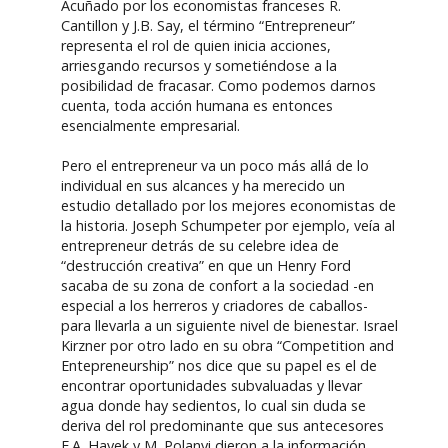
Acuñado por los economistas franceses R.
Cantillon y J.B. Say, el término “Entrepreneur”
representa el rol de quien inicia acciones,
arriesgando recursos y sometiéndose a la
posibilidad de fracasar. Como podemos darnos
cuenta, toda acción humana es entonces
esencialmente empresarial.
Pero el entrepreneur va un poco más allá de lo
individual en sus alcances y ha merecido un
estudio detallado por los mejores economistas de
la historia. Joseph Schumpeter por ejemplo, veía al
entrepreneur detrás de su celebre idea de
“destrucción creativa” en que un Henry Ford
sacaba de su zona de confort a la sociedad -en
especial a los herreros y criadores de caballos-
para llevarla a un siguiente nivel de bienestar. Israel
Kirzner por otro lado en su obra “Competition and
Entepreneurship” nos dice que su papel es el de
encontrar oportunidades subvaluadas y llevar
agua donde hay sedientos, lo cual sin duda se
deriva del rol predominante que sus antecesores
F.A. Hayek y M. Polanyi dieron a la información