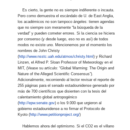
Es cierto, la gente no es siempre indiferente o incauta.
Pero como demuestra el escándalo de U. de East Anglia,
los académicos no son tampoco ángeles: tienen agendas
que no siempre son meramente “la búsqueda de la
verdad” y pueden cometer errores. Si la ciencia se hiciera
por consenso (y desde luego, eso no es así) de todos
modos no existe uno. Mencionemos por el momento los
nombres de John Christy
(
http://www.nsstc.uah.edu/atmos/christy.html
) y Richard
Linzen, el Alfred P. Sloan Professor of Meteorology en el
MIT, (Vease su artículo: “Global Warming: The Origin and
Nature of the Alleged Scientific Consensus”).
Adicionalmente, recomiendo al lector revisar el reporte de
255 páginas para el senado estadounidense generado por
más de 700 científicos que disienten con la tesis del
calentamiento global antropogénico
(
http://epw.senate.gov
) o los 9.000 que urgieron al
gobierno estadounidense a no firmar el Protocolo de
Kyoto (
http://www.petitionproject.org/
)
Hablemos ahora del optimismo. Si el CO2 es el villano