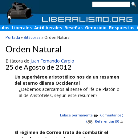
culos
Liberales
Antiliberales
Reseñas
Genocidio
Respuestas
Portada
»
Bitácoras
»
Orden Natural
Orden Natural
Bitácora de
Juan Fernando Carpio
25 de Agosto de 2012
Un superhéroe aristotélico nos da un resumen
del eterno dilema Occidental
¿Debemos acercarnos al sense of life de Platón o
al de Aristóteles, según este resumen?
Enlace permanente
Comentarios (
)
Referencias (0)
El régimen de Correa trata de combatir el