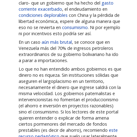
claro- que un gobierno que ha hecho del
gasto
corriente exacerbado
, el endeudamiento en
condiciones deplorables
con China y la pérdida de
libertad económica, espere de alguna manera que
eso no se revierta en
consumismo
. Ni por ejemplo
ni por incentivos esto podría ser así.
En un caso
aún más brutal
, se conoce que en
Venezuela más del 70% de ingresos petroleros
extraordinarios de su gobierno bolivariano ha ido
a parar a importaciones.
Lo que no han entendido ambos gobiernos es que
dinero no es riqueza. Sin instituciones sólidas que
aseguren el largoplacismo en un territorio,
necesariamente el dinero que ingrese saldrá con la
misma velocidad. Los gobiernos paternalistas e
intervencionistas no fomentan el produccionismo
(el ahorro e inversión en proyectos razonables)
sino el consumismo. Si los lectores de este portal
quieren entender o explicar de forma amena
ciertos pormenores del mercado de fondos
prestables (es decir de ahorro), recomiendo
este
recurso pedagógico
que suelo usar lateralmente