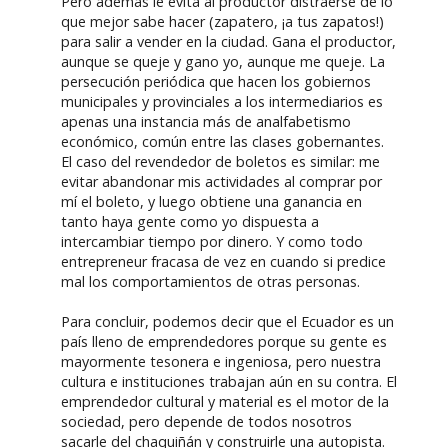
Pero además le evita al productor distraerse de lo
que mejor sabe hacer (zapatero, ¡a tus zapatos!)
para salir a vender en la ciudad. Gana el productor,
aunque se queje y gano yo, aunque me queje. La
persecución periódica que hacen los gobiernos
municipales y provinciales a los intermediarios es
apenas una instancia más de analfabetismo
económico, común entre las clases gobernantes.
El caso del revendedor de boletos es similar: me
evitar abandonar mis actividades al comprar por
mí el boleto, y luego obtiene una ganancia en
tanto haya gente como yo dispuesta a
intercambiar tiempo por dinero. Y como todo
entrepreneur fracasa de vez en cuando si predice
mal los comportamientos de otras personas.
Para concluir, podemos decir que el Ecuador es un
país lleno de emprendedores porque su gente es
mayormente tesonera e ingeniosa, pero nuestra
cultura e instituciones trabajan aún en su contra. El
emprendedor cultural y material es el motor de la
sociedad, pero depende de todos nosotros
sacarle del chaquiñán y construirle una autopista.