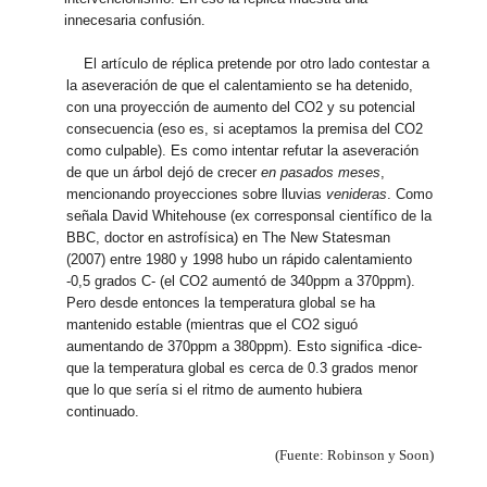
innecesaria confusión.
El artículo de réplica pretende por otro lado contestar a
la aseveración de que el calentamiento se ha detenido,
con una proyección de aumento del CO2 y su potencial
consecuencia (eso es, si aceptamos la premisa del CO2
como culpable). Es como intentar refutar la aseveración
de que un árbol dejó de crecer
en pasados meses
,
mencionando proyecciones sobre lluvias
venideras
. Como
señala David Whitehouse (ex corresponsal científico de la
BBC, doctor en astrofísica) en The New Statesman
(2007) entre 1980 y 1998 hubo un rápido calentamiento
-0,5 grados C- (el CO2 aumentó de 340ppm a 370ppm).
Pero desde entonces la temperatura global se ha
mantenido estable (mientras que el CO2 siguó
aumentando de 370ppm a 380ppm). Esto significa -dice-
que la temperatura global es cerca de 0.3 grados menor
que lo que sería si el ritmo de aumento hubiera
continuado.
(Fuente: Robinson y Soon)