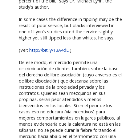
percent of the bill," says Dr. Michael Lynn, the
study's author.
In some cases the difference in tipping may be the
result of poor service, but blacks interviewed in
one of Lynn's studies rated the service slightly
higher yet still tipped less than whites, he says.
(Ver:
http://bit.ly/13A4dE
)
De ese modo, el mercado permite una
discriminación de clientes también, sobre la base
del derecho de libre asociación (cuyo anverso es el
de libre disociación) que descansa sobre las
instituciones de la propiedad privada y los
contratos. Quienes sean mezquinos en sus
propinas, serán peor atendidos y menos
bienvenidos en los locales. Si en el peor de los
casos eso no educara (via incentivos) para
mejores comportamientos en lugares públicos, al
menos evidenciaría que la calentura no está en las
sábanas: no se puede curar la fiebre forzando el
mercurio hacia abajo en el termómetro con una