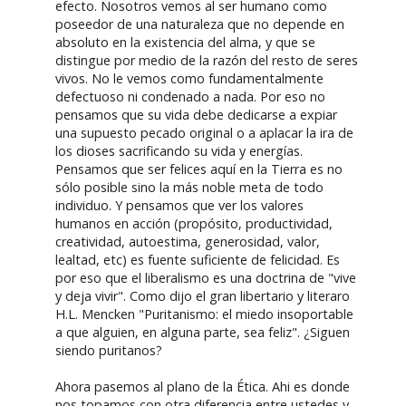
efecto. Nosotros vemos al ser humano como
poseedor de una naturaleza que no depende en
absoluto en la existencia del alma, y que se
distingue por medio de la razón del resto de seres
vivos. No le vemos como fundamentalmente
defectuoso ni condenado a nada. Por eso no
pensamos que su vida debe dedicarse a expiar
una supuesto pecado original o a aplacar la ira de
los dioses sacrificando su vida y energías.
Pensamos que ser felices aquí en la Tierra es no
sólo posible sino la más noble meta de todo
individuo. Y pensamos que ver los valores
humanos en acción (propósito, productividad,
creatividad, autoestima, generosidad, valor,
lealtad, etc) es fuente suficiente de felicidad. Es
por eso que el liberalismo es una doctrina de "vive
y deja vivir". Como dijo el gran libertario y literaro
H.L. Mencken "Puritanismo: el miedo insoportable
a que alguien, en alguna parte, sea feliz". ¿Siguen
siendo puritanos?
Ahora pasemos al plano de la Ética. Ahi es donde
nos topamos con otra diferencia entre ustedes y