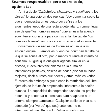
Seamos responsables pero sobre todo,
optimistas
A mi artículo “Catástrofes,
shamanes
y
sacrificios
a los
dioses”
le aparecieron dos réplicas. Voy comentar sobre la
que sí demuestra un esfuerzo por ceñirse a los
argumentos luego de una lectura detenida. En primer lugar
eso de que “los hombres malos” quieran usar la agenda
eco-intervencionista a para confiscar la libertad de “los
hombres buenos”, es una caricaturización del argumento.
Curiosamente, de eso es de lo que se acusaba a mi
artículo original. Siempre es bueno no incurrir en la falta de
la que se acusa al otro, por lo menos durante el intento de
acusarlo. Al igual que cualquier agenda similar en la
historia, el eco-intervencionismo es la suma de
intenciones positivas, deseos de poder (diseñar mundos
mejores, decir al resto qué hacer) y otros móviles varios.
El efecto sin embargo sigue siendo la restricción del libre
ejercicio de la función empresarial inherente a la acción
humana. La capacidad de emprender, usando los propios
recursos y encontrar alternativas para adaptarse a un
entorno siempre cambiante. Cualquier estilo de vida auto-
adoptado (por “verde” que sea) entonces no es
intervencionismo. En eso la réplica muestra una