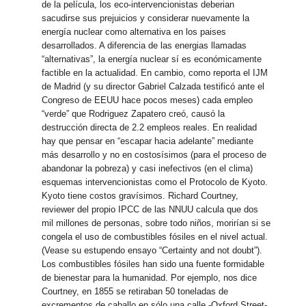
de la película, los eco-intervencionistas deberian
sacudirse sus prejuicios y considerar nuevamente la
energía nuclear como alternativa en los paises
desarrollados. A diferencia de las energias llamadas
“alternativas”, la energía nuclear sí es económicamente
factible en la actualidad. En cambio, como reporta el IJM
de Madrid (y su director Gabriel Calzada testificó ante el
Congreso de EEUU hace pocos meses) cada empleo
“verde” que Rodriguez Zapatero creó, causó la
destrucción directa de 2.2 empleos reales. En realidad
hay que pensar en “escapar hacia adelante” mediante
más desarrollo y no en costosísimos (para el proceso de
abandonar la pobreza) y casi inefectivos (en el clima)
esquemas intervencionistas como el Protocolo de Kyoto.
Kyoto tiene costos gravísimos. Richard Courtney,
reviewer del propio IPCC de las NNUU calcula que dos
mil millones de personas, sobre todo niños, morirían si se
congela el uso de combustibles fósiles en el nivel actual.
(Vease su estupendo ensayo “Certainty and not doubt”).
Los combustibles fósiles han sido una fuente formidable
de bienestar para la humanidad. Por ejemplo, nos dice
Courtney, en 1855 se retiraban 50 toneladas de
excrementos de caballo en sólo una calle -Oxford Street-