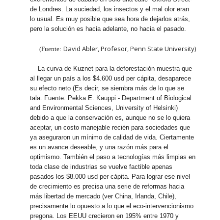
de Londres. La suciedad, los insectos y el mal olor eran
lo usual. Es muy posible que sea hora de dejarlos atrás,
pero la solución es hacia adelante, no hacia el pasado.
David Abler, Profesor, Penn State University)
(Fuente:
La curva de Kuznet para la deforestación muestra que
al llegar un país a los $4.600 usd per cápita, desaparece
su efecto neto (Es decir, se siembra más de lo que se
tala. Fuente: Pekka E. Kauppi - Department of Biological
and Environmental Sciences, University of Helsinki)
debido a que la conservación es, aunque no se lo quiera
aceptar, un costo manejable recién para sociedades que
ya aseguraron un mínimo de calidad de vida. Ciertamente
es un avance deseable, y una razón más para el
optimismo. También el paso a tecnologías más limpias en
toda clase de industrias se vuelve factible apenas
pasados los $8.000 usd per cápita. Para lograr ese nivel
de crecimiento es precisa una serie de reformas hacia
más libertad de mercado (ver China, Irlanda, Chile),
precisamente lo opuesto a lo que el eco-intervencionismo
pregona. Los EEUU crecieron en 195% entre 1970 y