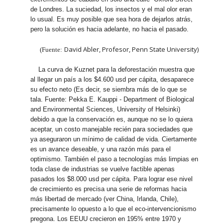
de Londres. La suciedad, los insectos y el mal olor eran
lo usual. Es muy posible que sea hora de dejarlos atrás,
pero la solución es hacia adelante, no hacia el pasado.
David Abler, Profesor, Penn State University)
(Fuente:
La curva de Kuznet para la deforestación muestra que
al llegar un país a los $4.600 usd per cápita, desaparece
su efecto neto (Es decir, se siembra más de lo que se
tala. Fuente: Pekka E. Kauppi - Department of Biological
and Environmental Sciences, University of Helsinki)
debido a que la conservación es, aunque no se lo quiera
aceptar, un costo manejable recién para sociedades que
ya aseguraron un mínimo de calidad de vida. Ciertamente
es un avance deseable, y una razón más para el
optimismo. También el paso a tecnologías más limpias en
toda clase de industrias se vuelve factible apenas
pasados los $8.000 usd per cápita. Para lograr ese nivel
de crecimiento es precisa una serie de reformas hacia
más libertad de mercado (ver China, Irlanda, Chile),
precisamente lo opuesto a lo que el eco-intervencionismo
pregona. Los EEUU crecieron en 195% entre 1970 y