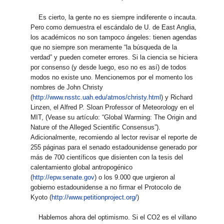
Es cierto, la gente no es siempre indiferente o incauta.
Pero como demuestra el escándalo de U. de East Anglia,
los académicos no son tampoco ángeles: tienen agendas
que no siempre son meramente “la búsqueda de la
verdad” y pueden cometer errores. Si la ciencia se hiciera
por consenso (y desde luego, eso no es así) de todos
modos no existe uno. Mencionemos por el momento los
nombres de John Christy
(
http://www.nsstc.uah.edu/atmos/christy.html
) y Richard
Linzen, el Alfred P. Sloan Professor of Meteorology en el
MIT, (Vease su artículo: “Global Warming: The Origin and
Nature of the Alleged Scientific Consensus”).
Adicionalmente, recomiendo al lector revisar el reporte de
255 páginas para el senado estadounidense generado por
más de 700 científicos que disienten con la tesis del
calentamiento global antropogénico
(
http://epw.senate.gov
) o los 9.000 que urgieron al
gobierno estadounidense a no firmar el Protocolo de
Kyoto (
http://www.petitionproject.org/
)
Hablemos ahora del optimismo. Si el CO2 es el villano