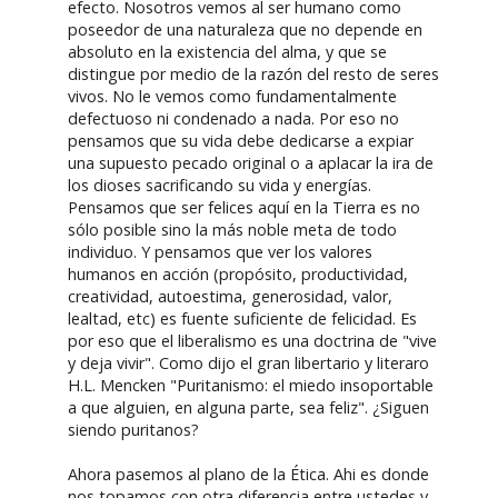
efecto. Nosotros vemos al ser humano como
poseedor de una naturaleza que no depende en
absoluto en la existencia del alma, y que se
distingue por medio de la razón del resto de seres
vivos. No le vemos como fundamentalmente
defectuoso ni condenado a nada. Por eso no
pensamos que su vida debe dedicarse a expiar
una supuesto pecado original o a aplacar la ira de
los dioses sacrificando su vida y energías.
Pensamos que ser felices aquí en la Tierra es no
sólo posible sino la más noble meta de todo
individuo. Y pensamos que ver los valores
humanos en acción (propósito, productividad,
creatividad, autoestima, generosidad, valor,
lealtad, etc) es fuente suficiente de felicidad. Es
por eso que el liberalismo es una doctrina de "vive
y deja vivir". Como dijo el gran libertario y literaro
H.L. Mencken "Puritanismo: el miedo insoportable
a que alguien, en alguna parte, sea feliz". ¿Siguen
siendo puritanos?
Ahora pasemos al plano de la Ética. Ahi es donde
nos topamos con otra diferencia entre ustedes y