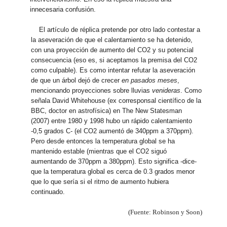
innecesaria confusión.
El artículo de réplica pretende por otro lado contestar a
la aseveración de que el calentamiento se ha detenido,
con una proyección de aumento del CO2 y su potencial
consecuencia (eso es, si aceptamos la premisa del CO2
como culpable). Es como intentar refutar la aseveración
de que un árbol dejó de crecer
en pasados meses
,
mencionando proyecciones sobre lluvias
venideras
. Como
señala David Whitehouse (ex corresponsal científico de la
BBC, doctor en astrofísica) en The New Statesman
(2007) entre 1980 y 1998 hubo un rápido calentamiento
-0,5 grados C- (el CO2 aumentó de 340ppm a 370ppm).
Pero desde entonces la temperatura global se ha
mantenido estable (mientras que el CO2 siguó
aumentando de 370ppm a 380ppm). Esto significa -dice-
que la temperatura global es cerca de 0.3 grados menor
que lo que sería si el ritmo de aumento hubiera
continuado.
(Fuente: Robinson y Soon)