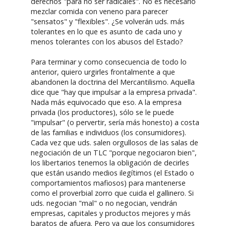
derechos "para no ser radicales". No es necesario
mezclar comida con veneno para parecer
"sensatos" y "flexibles". ¿Se volverán uds. más
tolerantes en lo que es asunto de cada uno y
menos tolerantes con los abusos del Estado?
Para terminar y como consecuencia de todo lo
anterior, quiero urgirles frontalmente a que
abandonen la doctrina del Mercantilismo. Aquella
dice que "hay que impulsar a la empresa privada".
Nada más equivocado que eso. A la empresa
privada (los productores), sólo se le puede
"impulsar" (o pervertir, sería más honesto) a costa
de las familias e individuos (los consumidores).
Cada vez que uds. salen orgullosos de las salas de
negociación de un TLC "porque negociaron bien",
los libertarios tenemos la obligación de decirles
que están usando medios ilegítimos (el Estado o
comportamientos mafiosos) para mantenerse
como el proverbial zorro que cuida el gallinero. Si
uds. negocian "mal" o no negocian, vendrán
empresas, capitales y productos mejores y más
baratos de afuera. Pero ya que los consumidores