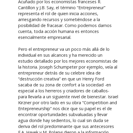
Acuñado por los economistas franceses R.
Cantillon y J.B. Say, el término “Entrepreneur”
representa el rol de quien inicia acciones,
arriesgando recursos y sometiéndose a la
posibilidad de fracasar. Como podemos darnos
cuenta, toda acción humana es entonces
esencialmente empresarial.
Pero el entrepreneur va un poco más allá de lo
individual en sus alcances y ha merecido un
estudio detallado por los mejores economistas de
la historia. Joseph Schumpeter por ejemplo, veía al
entrepreneur detrás de su celebre idea de
“destrucción creativa” en que un Henry Ford
sacaba de su zona de confort a la sociedad -en
especial a los herreros y criadores de caballos-
para llevarla a un siguiente nivel de bienestar. Israel
Kirzner por otro lado en su obra “Competition and
Entepreneurship” nos dice que su papel es el de
encontrar oportunidades subvaluadas y llevar
agua donde hay sedientos, lo cual sin duda se
deriva del rol predominante que sus antecesores
F.A. Hayek y M. Polanyi dieron a la información