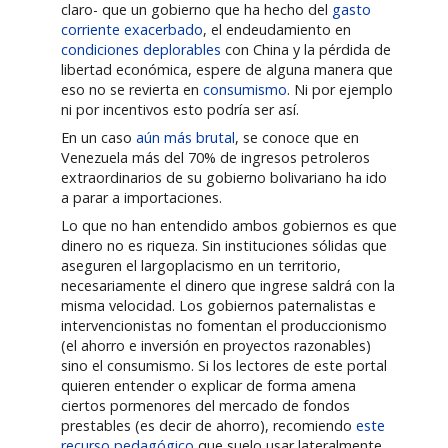
claro- que un gobierno que ha hecho del
gasto
corriente exacerbado
, el endeudamiento en
condiciones deplorables
con China y la pérdida de
libertad económica, espere de alguna manera que
eso no se revierta en
consumismo
. Ni por ejemplo
ni por incentivos esto podría ser así.
En un caso
aún más brutal
, se conoce que en
Venezuela más del 70% de ingresos petroleros
extraordinarios de su gobierno bolivariano ha ido
a parar a importaciones.
Lo que no han entendido ambos gobiernos es que
dinero no es riqueza. Sin instituciones sólidas que
aseguren el largoplacismo en un territorio,
necesariamente el dinero que ingrese saldrá con la
misma velocidad. Los gobiernos paternalistas e
intervencionistas no fomentan el produccionismo
(el ahorro e inversión en proyectos razonables)
sino el consumismo. Si los lectores de este portal
quieren entender o explicar de forma amena
ciertos pormenores del mercado de fondos
prestables (es decir de ahorro), recomiendo
este
recurso pedagógico
que suelo usar lateralmente