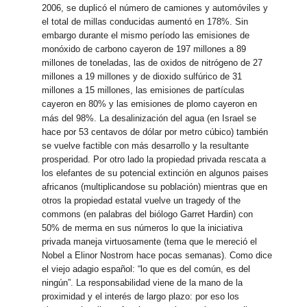
2006, se duplicó el número de camiones y automóviles y
el total de millas conducidas aumentó en 178%. Sin
embargo durante el mismo período las emisiones de
monóxido de carbono cayeron de 197 millones a 89
millones de toneladas, las de oxidos de nitrógeno de 27
millones a 19 millones y de dioxido sulfúrico de 31
millones a 15 millones, las emisiones de partículas
cayeron en 80% y las emisiones de plomo cayeron en
más del 98%.
La desalinización del agua (en Israel se
hace por 53 centavos de dólar por metro cúbico) también
se vuelve factible con más desarrollo y la resultante
prosperidad. Por otro lado la propiedad privada rescata a
los elefantes de su potencial extinción en algunos paises
africanos (multiplicandose su población) mientras que en
otros la propiedad estatal vuelve un tragedy of the
commons (en palabras del biólogo Garret Hardin) con
50% de merma en sus números lo que la iniciativa
privada maneja virtuosamente (tema que le mereció el
Nobel a Elinor Nostrom hace pocas semanas). Como dice
el viejo adagio español: “lo que es del común, es del
ningún”. La responsabilidad viene de la mano de la
proximidad y el interés de largo plazo: por eso los