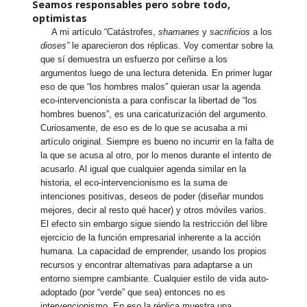
Seamos responsables pero sobre todo,
optimistas
A mi artículo “Catástrofes,
shamanes
y
sacrificios
a los
dioses”
le aparecieron dos réplicas. Voy comentar sobre la
que sí demuestra un esfuerzo por ceñirse a los
argumentos luego de una lectura detenida. En primer lugar
eso de que “los hombres malos” quieran usar la agenda
eco-intervencionista a para confiscar la libertad de “los
hombres buenos”, es una caricaturización del argumento.
Curiosamente, de eso es de lo que se acusaba a mi
artículo original. Siempre es bueno no incurrir en la falta de
la que se acusa al otro, por lo menos durante el intento de
acusarlo. Al igual que cualquier agenda similar en la
historia, el eco-intervencionismo es la suma de
intenciones positivas, deseos de poder (diseñar mundos
mejores, decir al resto qué hacer) y otros móviles varios.
El efecto sin embargo sigue siendo la restricción del libre
ejercicio de la función empresarial inherente a la acción
humana. La capacidad de emprender, usando los propios
recursos y encontrar alternativas para adaptarse a un
entorno siempre cambiante. Cualquier estilo de vida auto-
adoptado (por “verde” que sea) entonces no es
intervencionismo. En eso la réplica muestra una