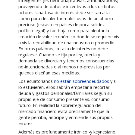
inteligentes (es decir adaptativas, armonizadoras)
proveyendo de datos e incentivos a los distintos
actores. Una tasa de interés debe ser tan alta
como para desalentar malos usos de un ahorro
precioso (escaso en países de poca solidez
político-legal) y tan baja como para alentar la
creación de valor económico donde se requiere vis
a vis la rentabilidad de una industria o promedio.
En otras palabras, la tasa de interés no debe
regularse. Cuando se fija por ley, oferta y
demanda se divorcian y tenemos consecuencias
no-intencionadas o al menos no-previstas por
quienes diseñan esas medidas.
Los ecuatorianos
no están sobreendeudados
y si
lo estuvieren, ellos sabrán empezar a recortar
deuda y gastos personales/familiares según su
propio eje de consumo presente vs. consumo
futuro. En realidad la sobrerregulación del
mercado financiero evita precisamente que la
gente perciba, anticipe y enmiende sus propios
errores.
Además es profundamente irónico -y keynesiano,