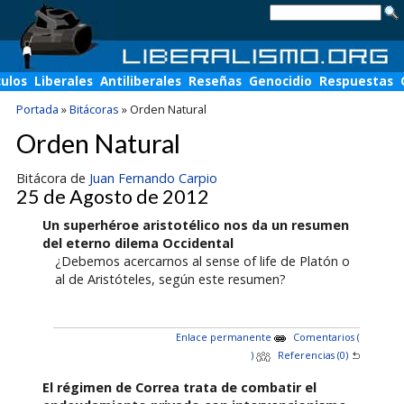
culos
Liberales
Antiliberales
Reseñas
Genocidio
Respuestas
Portada
»
Bitácoras
»
Orden Natural
Orden Natural
Bitácora de
Juan Fernando Carpio
25 de Agosto de 2012
Un superhéroe aristotélico nos da un resumen
del eterno dilema Occidental
¿Debemos acercarnos al sense of life de Platón o
al de Aristóteles, según este resumen?
Enlace permanente
Comentarios (
)
Referencias (0)
El régimen de Correa trata de combatir el