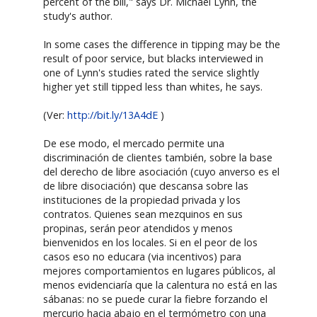
percent of the bill," says Dr. Michael Lynn, the
study's author.
In some cases the difference in tipping may be the
result of poor service, but blacks interviewed in
one of Lynn's studies rated the service slightly
higher yet still tipped less than whites, he says.
(Ver:
http://bit.ly/13A4dE
)
De ese modo, el mercado permite una
discriminación de clientes también, sobre la base
del derecho de libre asociación (cuyo anverso es el
de libre disociación) que descansa sobre las
instituciones de la propiedad privada y los
contratos. Quienes sean mezquinos en sus
propinas, serán peor atendidos y menos
bienvenidos en los locales. Si en el peor de los
casos eso no educara (via incentivos) para
mejores comportamientos en lugares públicos, al
menos evidenciaría que la calentura no está en las
sábanas: no se puede curar la fiebre forzando el
mercurio hacia abajo en el termómetro con una