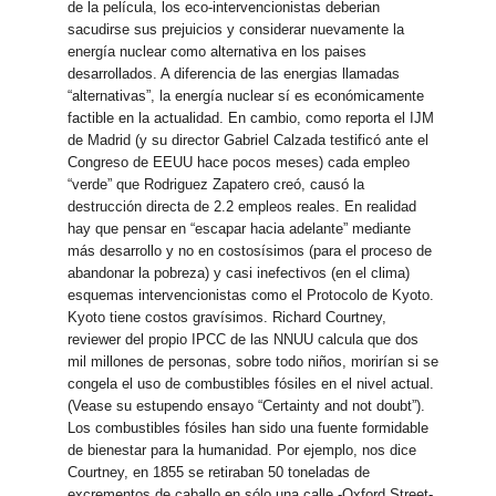
de la película, los eco-intervencionistas deberian
sacudirse sus prejuicios y considerar nuevamente la
energía nuclear como alternativa en los paises
desarrollados. A diferencia de las energias llamadas
“alternativas”, la energía nuclear sí es económicamente
factible en la actualidad. En cambio, como reporta el IJM
de Madrid (y su director Gabriel Calzada testificó ante el
Congreso de EEUU hace pocos meses) cada empleo
“verde” que Rodriguez Zapatero creó, causó la
destrucción directa de 2.2 empleos reales. En realidad
hay que pensar en “escapar hacia adelante” mediante
más desarrollo y no en costosísimos (para el proceso de
abandonar la pobreza) y casi inefectivos (en el clima)
esquemas intervencionistas como el Protocolo de Kyoto.
Kyoto tiene costos gravísimos. Richard Courtney,
reviewer del propio IPCC de las NNUU calcula que dos
mil millones de personas, sobre todo niños, morirían si se
congela el uso de combustibles fósiles en el nivel actual.
(Vease su estupendo ensayo “Certainty and not doubt”).
Los combustibles fósiles han sido una fuente formidable
de bienestar para la humanidad. Por ejemplo, nos dice
Courtney, en 1855 se retiraban 50 toneladas de
excrementos de caballo en sólo una calle -Oxford Street-