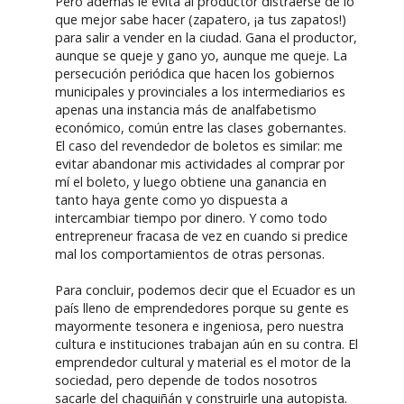
Pero además le evita al productor distraerse de lo
que mejor sabe hacer (zapatero, ¡a tus zapatos!)
para salir a vender en la ciudad. Gana el productor,
aunque se queje y gano yo, aunque me queje. La
persecución periódica que hacen los gobiernos
municipales y provinciales a los intermediarios es
apenas una instancia más de analfabetismo
económico, común entre las clases gobernantes.
El caso del revendedor de boletos es similar: me
evitar abandonar mis actividades al comprar por
mí el boleto, y luego obtiene una ganancia en
tanto haya gente como yo dispuesta a
intercambiar tiempo por dinero. Y como todo
entrepreneur fracasa de vez en cuando si predice
mal los comportamientos de otras personas.
Para concluir, podemos decir que el Ecuador es un
país lleno de emprendedores porque su gente es
mayormente tesonera e ingeniosa, pero nuestra
cultura e instituciones trabajan aún en su contra. El
emprendedor cultural y material es el motor de la
sociedad, pero depende de todos nosotros
sacarle del chaquiñán y construirle una autopista.