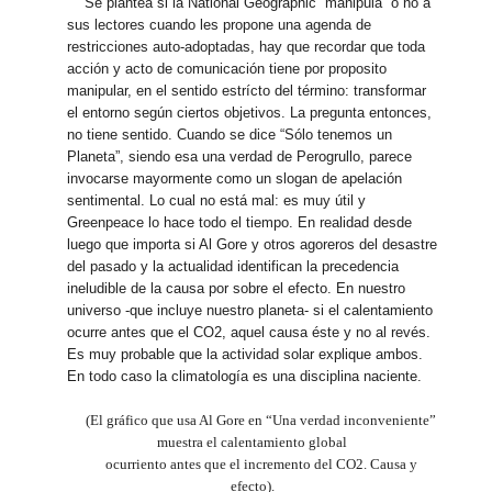
Se plantea si la National Geographic “manipula” o no a
sus lectores cuando les propone una agenda de
restricciones auto-adoptadas, hay que recordar que toda
acción y acto de comunicación tiene por proposito
manipular, en el sentido estrícto del término: transformar
el entorno según ciertos objetivos. La pregunta entonces,
no tiene sentido. Cuando se dice “Sólo tenemos un
Planeta”, siendo esa una verdad de Perogrullo, parece
invocarse mayormente como un slogan de apelación
sentimental. Lo cual no está mal: es muy útil y
Greenpeace lo hace todo el tiempo. En realidad desde
luego que importa si Al Gore y otros agoreros del desastre
del pasado y la actualidad identifican la precedencia
ineludible de la causa por sobre el efecto. En nuestro
universo -que incluye nuestro planeta- si el calentamiento
ocurre antes que el CO2, aquel causa éste y no al revés.
Es muy probable que la actividad solar explique ambos.
En todo caso la climatología es una disciplina naciente.
(El gráfico que usa Al Gore en “Una verdad inconveniente”
muestra el calentamiento global
ocurriento antes que el incremento del CO2. Causa y
efecto).