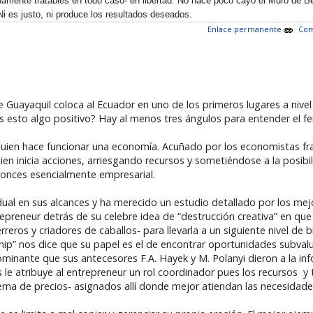
nte tratables en todo caso- en libertad. No hace poco cayó el Muro de Ber
i es justo, ni produce los resultados deseados.
Enlace permanente
Com
e Guayaquil coloca al Ecuador en uno de los primeros lugares a niv
s esto algo positivo? Hay al menos tres ángulos para entender el 
uien hace funcionar una economía. Acuñado por los economistas franc
uien inicia acciones, arriesgando recursos y sometiéndose a la posib
nces esencialmente empresarial.
idual en sus alcances y ha merecido un estudio detallado por los me
repreneur detrás de su celebre idea de “destrucción creativa” en q
reros y criadores de caballos- para llevarla a un siguiente nivel de bi
ip” nos dice que su papel es el de encontrar oportunidades subval
dominante que sus antecesores F.A. Hayek y M. Polanyi dieron a la in
le atribuye al entrepreneur un rol coordinador pues los recursos y
stema de precios- asignados allí donde mejor atiendan las necesidade