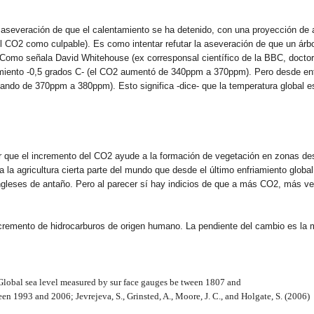
 la aseveración de que el calentamiento se ha detenido, con una proyección d
l CO2 como culpable). Es como intentar refutar la aseveración de que un árb
 Como señala David Whitehouse (ex corresponsal científico de la BBC, doctor
miento -0,5 grados C- (el CO2 aumentó de 340ppm a 370ppm). Pero desde ent
ndo de 370ppm a 380ppm). Esto significa -dice- que la temperatura global e
que el incremento del CO2 ayude a la formación de vegetación en zonas desé
la agricultura cierta parte del mundo que desde el último enfriamiento global
ingleses de antaño. Pero al parecer sí hay indicios de que a más CO2, más ve
ncremento de hidrocarburos de origen humano. La pendiente del cambio es la 
Global sea level measured by sur face gauges be tween 1807 and
een 1993 and 2006; Jevrejeva, S., Grinsted, A., Moore, J. C., and Holgate, S. (2006)