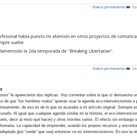
Enlace permanente
Co
rofesional había puesto mi atención en otros proyectos de comunica
empre vuelve.
Llamemoslo la 2da temporada de "Breaking Libertarian".
Enlace permanente
Co
s
ioses”
le aparecieron dos réplicas. Voy comentar sobre la que sí demuestra un
o de que “los hombres malos” quieran usar la agenda eco-intervencionista a pa
osamente, de eso es de lo que se acusaba a mi artículo original. Siempre es 
cusarlo. Al igual que cualquier agenda similar en la historia, el eco-intervenc
es, decir al resto qué hacer) y otros móviles varios. El efecto sin embargo si
ión humana. La capacidad de emprender, usando los propios recursos y encontra
-adoptado (por “verde” que sea) entonces no es intervencionismo. En eso la r