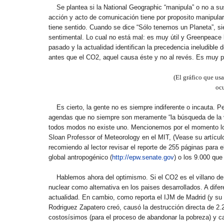
Se plantea si la National Geographic “manipula” o no a s
acción y acto de comunicación tiene por proposito manipular,
tiene sentido. Cuando se dice “Sólo tenemos un Planeta”, 
sentimental. Lo cual no está mal: es muy útil y Greenpeace l
pasado y la actualidad identifican la precedencia ineludible 
antes que el CO2, aquel causa éste y no al revés. Es muy pr
(El gráfico que us
ocu
Es cierto, la gente no es siempre indiferente o incauta.
agendas que no siempre son meramente “la búsqueda de la ve
todos modos no existe uno. Mencionemos por el momento lo
Sloan Professor of Meteorology en el MIT, (Vease su artícul
recomiendo al lector revisar el reporte de 255 páginas para
global antropogénico (
http://epw.senate.gov
) o los 9.000 que
Hablemos ahora del optimismo. Si el CO2 es el villano de 
nuclear como alternativa en los paises desarrollados. A difer
actualidad. En cambio, como reporta el IJM de Madrid (y su
Rodriguez Zapatero creó, causó la destrucción directa de 2.
costosísimos (para el proceso de abandonar la pobreza) y ca