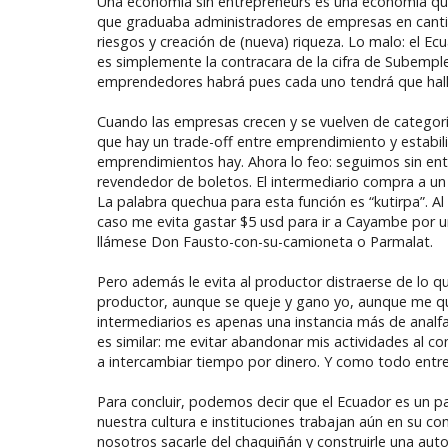
Una economía sin entrepreneurs es una economía que se
que graduaba administradores de empresas en cantid
riesgos y creación de (nueva) riqueza. Lo malo: el E
es simplemente la contracara de la cifra de Subem
emprendedores habrá pues cada uno tendrá que hallar
Cuando las empresas crecen y se vuelven de categor
que hay un trade-off entre emprendimiento y estabi
emprendimientos hay. Ahora lo feo: seguimos sin ente
revendedor de boletos. El intermediario compra a un
La palabra quechua para esta función es “kutirpa”. Al 
caso me evita gastar $5 usd para ir a Cayambe por un
llámese Don Fausto-con-su-camioneta o Parmalat.
Pero además le evita al productor distraerse de lo qu
productor, aunque se queje y gano yo, aunque me que
intermediarios es apenas una instancia más de anal
es similar: me evitar abandonar mis actividades al 
a intercambiar tiempo por dinero. Y como todo entr
Para concluir, podemos decir que el Ecuador es un 
nuestra cultura e instituciones trabajan aún en su c
nosotros sacarle del chaquiñán y construirle una auto