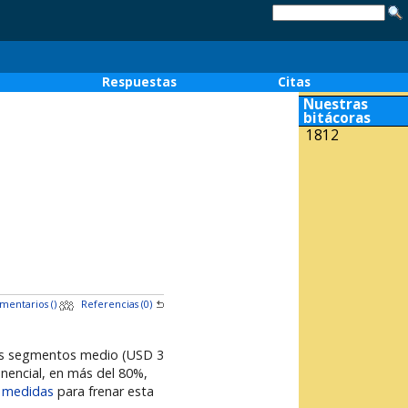
o
Respuestas
Citas
Nuestras
bitácoras
1812
mentarios (
)
Referencias (0)
los segmentos medio (USD 3
onencial, en más del 80%,
o medidas
para frenar esta