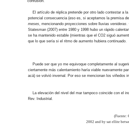
confusión.
El artículo de réplica pretende por otro lado contestar a
potencial consecuencia (eso es, si aceptamos la premisa de
meses
, mencionando proyecciones sobre lluvias
venideras
.
Statesman (2007) entre 1980 y 1998 hubo un rápido calenta
se ha mantenido estable (mientras que el CO2 siguó aumenta
que lo que sería si el ritmo de aumento hubiera continuado.
Puede ser que yo me equivoque completamente al sugerir 
ciertamente más calentamiento haría viable nuevamente para 
acá) se volvió invernal. Por eso se mencionan los viñedos 
La elevación del nivel del mar tampoco coincide con el i
Rev. Industrial.
(Fuente: 
2002 and by sat ellite betw