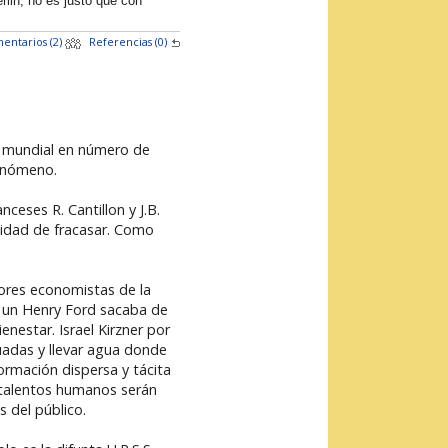
lin, no es justo que con
entarios (2)
Referencias (0)
el mundial en número de
fenómeno.
eses R. Cantillon y J.B.
ilidad de fracasar. Como
jores economistas de la
ue un Henry Ford sacaba de
enestar. Israel Kirzner por
uadas y llevar agua donde
formación dispersa y tácita
 talentos humanos serán
s del público.