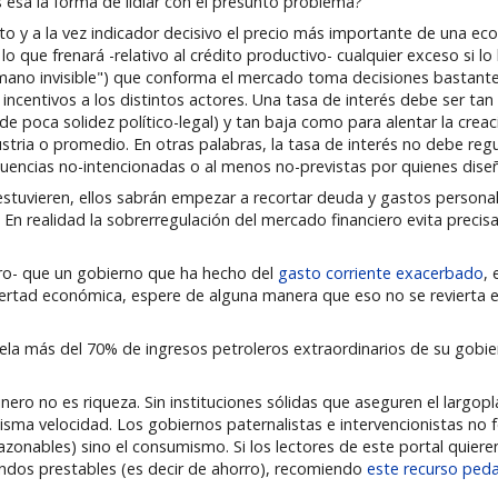
 esa la forma de lidiar con el presunto problema?
y a la vez indicador decisivo el precio más importante de una econ
 que frenará -relativo al crédito productivo- cualquier exceso si lo 
no invisible") que conforma el mercado toma decisiones bastante i
ncentivos a los distintos actores. Una tasa de interés debe ser tan
e poca solidez político-legal) y tan baja como para alentar la crea
ustria o promedio. En otras palabras, la tasa de interés no debe regu
cuencias no-intencionadas o al menos no-previstas por quienes dise
 estuvieren, ellos sabrán empezar a recortar deuda y gastos persona
En realidad la sobrerregulación del mercado financiero evita preci
ro- que un gobierno que ha hecho del
gasto corriente exacerbado
,
ibertad económica, espere de alguna manera que eso no se revierta 
la más del 70% de ingresos petroleros extraordinarios de su gobier
o no es riqueza. Sin instituciones sólidas que aseguren el largopla
isma velocidad. Los gobiernos paternalistas e intervencionistas no
azonables) sino el consumismo. Si los lectores de este portal quiere
dos prestables (es decir de ahorro), recomiendo
este recurso ped