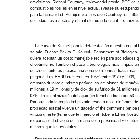
gravísimos. Richard Courtney, reviewer del propio IPCC de l
combustibles fósiles en el nivel actual. (Vease su estupendo
para la humanidad. Por ejemplo, nos dice Courtney, en 1855 
suciedad, los insectos y el mal olor eran lo usual. Es muy po
La curva de Kuznet para la deforestación muestra que al l
se tala. Fuente: Pekka E. Kauppi - Department of Biological
quiera aceptar, un costo manejable recién para sociedades
el optimismo. También el paso a tecnologías más limpias en 
de crecimiento es precisa una serie de reformas hacia más li
pregona. Los EEUU crecieron en 195% entre 1970 y 2006, se
embargo durante el mismo período las emisiones de monóxido
millones a 19 millones y de dioxido sulfúrico de 31 millone
98%.
La desalinización del agua (en Israel se hace por 53 c
Por otro lado la propiedad privada rescata a los elefantes d
propiedad estatal vuelve un tragedy of the commons (en pal
virtuosamente (tema que le mereció el Nobel a Elinor Nostr
responsabilidad viene de la mano de la proximidad y el interé
mejores que los estatales.