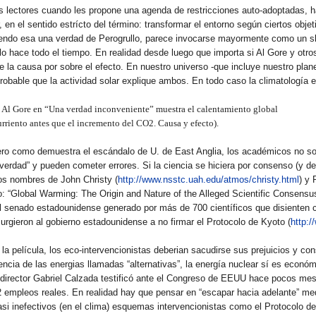
us lectores cuando les propone una agenda de restricciones auto-adoptadas, 
 en el sentido estrícto del término: transformar el entorno según ciertos obje
siendo esa una verdad de Perogrullo, parece invocarse mayormente como un s
o hace todo el tiempo. En realidad desde luego que importa si Al Gore y otro
de la causa por sobre el efecto. En nuestro universo -que incluye nuestro plane
obable que la actividad solar explique ambos. En todo caso la climatología e
a Al Gore en “Una verdad inconveniente” muestra el calentamiento global
rriento antes que el incremento del CO2. Causa y efecto).
 Pero como demuestra el escándalo de U. de East Anglia, los académicos no s
rdad” y pueden cometer errores. Si la ciencia se hiciera por consenso (y de
s nombres de John Christy (
http://www.nsstc.uah.edu/atmos/christy.html
) y 
o: “Global Warming: The Origin and Nature of the Alleged Scientific Consensu
 el senado estadounidense generado por más de 700 científicos que disienten c
 urgieron al gobierno estadounidense a no firmar el Protocolo de Kyoto (
http:/
la película, los eco-intervencionistas deberian sacudirse sus prejuicios y co
encia de las energias llamadas “alternativas”, la energía nuclear sí es económ
 director Gabriel Calzada testificó ante el Congreso de EEUU hace pocos me
2 empleos reales. En realidad hay que pensar en “escapar hacia adelante” me
si inefectivos (en el clima) esquemas intervencionistas como el Protocolo d