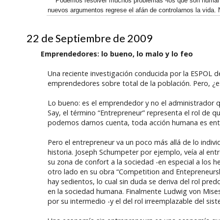
Podemos resolver muchos problemas -los que son humaname
nuevos argumentos regrese el afán de controlarnos la vida. N
22 de Septiembre de 2009
Emprendedores: lo bueno, lo malo y lo feo
Una reciente investigación conducida por la ESPOL d
emprendedores sobre total de la población. Pero, ¿e
Lo bueno: es el emprendedor y no el administrador q
Say, el término “Entrepreneur” representa el rol de q
podemos darnos cuenta, toda acción humana es ento
Pero el entrepreneur va un poco más allá de lo indiv
historia. Joseph Schumpeter por ejemplo, veía al ent
su zona de confort a la sociedad -en especial a los her
otro lado en su obra “Competition and Entepreneursh
hay sedientos, lo cual sin duda se deriva del rol pre
en la sociedad humana. Finalmente Ludwig von Mises 
por su intermedio -y el del rol irreemplazable del si