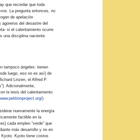
hay que recordar que toda
tivos. La pregunta entonces, no
logan de apelación
s agoreros del desastre del
ta- si el calentamiento ocurre
s una disciplina naciente.
on tampoco ángeles: tienen
sde luego, eso no es así) de
Richard Linzen, el Alfred P.
s”). Adicionalmente,
on la tesis del calentamiento
/www.petitionproject.org/
)
nsiderar nuevamente la energía
icamente factible en la
ses) cada empleo “verde” que
diante más desarrollo y no en
e Kyoto. Kyoto tiene costos