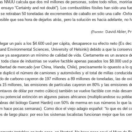
as NNUU calcula que dos mil millones de personas, sobre todo niños, morirían
 ensayo “Certainty and not doubt”). Los combustibles fósiles han sido una fu
se retiraban 50 toneladas de excrementos de caballo en sólo una calle -Oxfor
sible que sea hora de dejarlos atrás, pero la solución es hacia adelante, no 
David Abler, P
(Fuente:
legar un país a los $4.600 usd per cápita, desaparece su efecto neto (Es dec
 and Environmental Sciences, University of Helsinki) debido a que la conserv
 que ya aseguraron un mínimo de calidad de vida. Ciertamente es un avance 
toda clase de industrias se vuelve factible apenas pasados los $8.000 usd per
bertad de mercado (ver China, Irlanda, Chile), precisamente lo opuesto a lo 
 duplicó el número de camiones y automóviles y el total de millas conduci
 de carbono cayeron de 197 millones a 89 millones de toneladas, las de oxi
s a 15 millones, las emisiones de partículas cayeron en 80% y las emisiones
entavos de dólar por metro cúbico) también se vuelve factible con más desarrol
e su potencial extinción en algunos paises africanos (multiplicandose su pobla
abras del biólogo Garret Hardin) con 50% de merma en sus números lo que la 
om hace pocas semanas). Como dice el viejo adagio español: “lo que es del c
s de largo plazo: por eso los sistemas localistas funcionan mejor que los cent