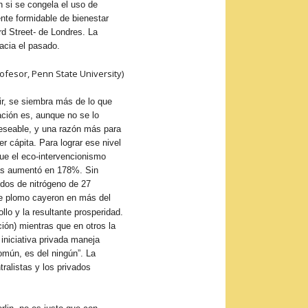
 si se congela el uso de
ente formidable de bienestar
d Street- de Londres. La
hacia el pasado.
rofesor, Penn State University)
ir, se siembra más de lo que
ación es, aunque no se lo
deseable, y una razón más para
 cápita. Para lograr ese nivel
que el eco-intervencionismo
das aumentó en 178%. Sin
dos de nitrógeno de 27
 de plomo cayeron en más del
lo y la resultante prosperidad.
ción) mientras que en otros la
iniciativa privada maneja
omún, es del ningún”. La
ralistas y los privados