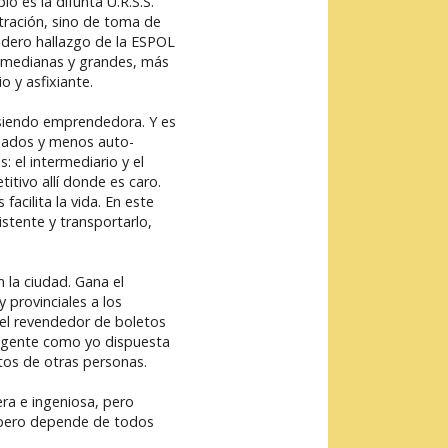
o es la difunta U.R.S.S.
tración, sino de toma de
dadero hallazgo de la ESPOL
 medianas y grandes, más
 y asfixiante.
 siendo emprendedora. Y es
riados y menos auto-
 el intermediario y el
tivo allí donde es caro.
acilita la vida. En este
stente y transportarlo,
 la ciudad. Gana el
 provinciales a los
del revendedor de boletos
ya gente como yo dispuesta
tos de otras personas.
ra e ingeniosa, pero
d, pero depende de todos