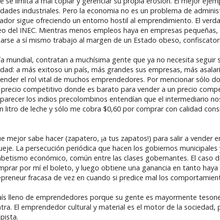
 limita a mal copiar y gerenciar su propia erosión. El mejor ejempl
ades industriales. Pero la economia no es un problema de adminis
cuador sigue ofreciendo un entorno hostil al emprendimiento. El ver
pleo del INEC. Mientras menos empleos haya en empresas pequeñas,
se a sí mismo trabajo al margen de un Estado obeso, confiscatorio
ía mundial, contratan a muchísima gente que ya no necesita seguir
lidad: a más exitoso un país, más grandes sus empresas, más asala
nder el rol vital de muchos emprendedores. Por mencionar sólo dos:
 precio competitivo donde es barato para vender a un precio competi
parecer los indios precolombinos entendían que el intermediario nos f
 litro de leche y sólo me cobra $0,60 por comprar con calidad consi
e mejor sabe hacer (zapatero, ¡a tus zapatos!) para salir a vender en
je. La persecución periódica que hacen los gobiernos municipales y
fabetismo económico, común entre las clases gobernantes. El caso 
comprar por mí el boleto, y luego obtiene una ganancia en tanto ha
epreneur fracasa de vez en cuando si predice mal los comportamien
país lleno de emprendedores porque su gente es mayormente tesone
ontra. El emprendedor cultural y material es el motor de la socieda
pista.