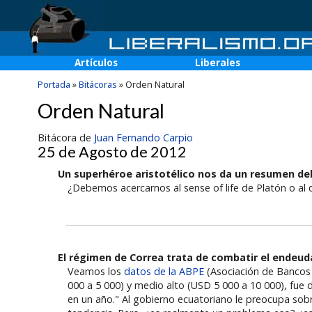
Artículos
Liberales
Portada
»
Bitácoras
»
Orden Natural
Orden Natural
Bitácora de
Juan Fernando Carpio
25 de Agosto de 2012
Un superhéroe aristotélico nos da un resumen de
¿Debemos acercarnos al sense of life de Platón o al 
El régimen de Correa trata de combatir el endeu
Veamos los
datos de la ABPE
(Asociación de Bancos 
000 a 5 000) y medio alto (USD 5 000 a 10 000), fue 
en un año." Al gobierno ecuatoriano le preocupa s