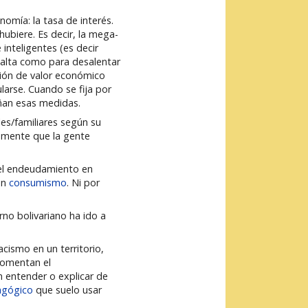
omía: la tasa de interés.
hubiere. Es decir, la mega-
nteligentes (es decir
 alta como para desalentar
ción de valor económico
larse. Cuando se fija por
ñan esas medidas.
les/familiares según su
samente que la gente
 el endeudamiento en
en
consumismo
. Ni por
no bolivariano ha ido a
cismo en un territorio,
 fomentan el
n entender o explicar de
agógico
que suelo usar