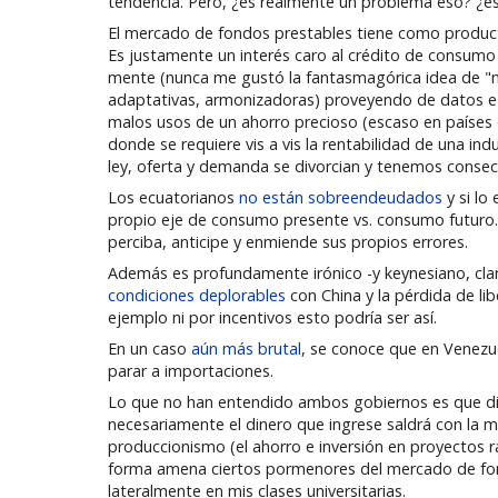
tendencia. Pero, ¿es realmente un problema eso? ¿es
El mercado de fondos prestables tiene como producto 
Es justamente un interés caro al crédito de consumo lo
mente (nunca me gustó la fantasmagórica idea de "ma
adaptativas, armonizadoras) proveyendo de datos e i
malos usos de un ahorro precioso (escaso en países d
donde se requiere vis a vis la rentabilidad de una ind
ley, oferta y demanda se divorcian y tenemos conse
Los ecuatorianos
no están sobreendeudados
y si lo
propio eje de consumo presente vs. consumo futuro. 
perciba, anticipe y enmiende sus propios errores.
Además es profundamente irónico -y keynesiano, cla
condiciones deplorables
con China y la pérdida de l
ejemplo ni por incentivos esto podría ser así.
En un caso
aún más brutal
, se conoce que en Venezue
parar a importaciones.
Lo que no han entendido ambos gobiernos es que diner
necesariamente el dinero que ingrese saldrá con la m
produccionismo (el ahorro e inversión en proyectos r
forma amena ciertos pormenores del mercado de fon
lateralmente en mis clases universitarias.