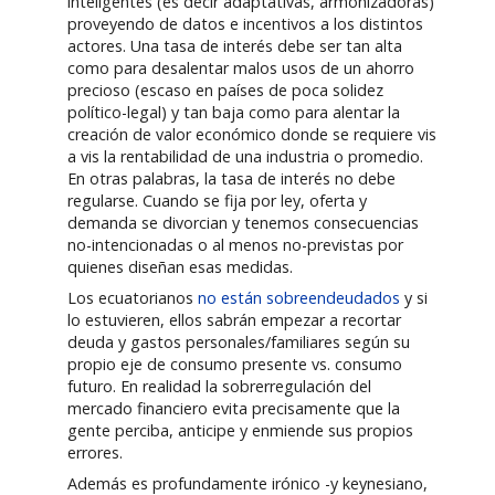
inteligentes (es decir adaptativas, armonizadoras)
proveyendo de datos e incentivos a los distintos
actores. Una tasa de interés debe ser tan alta
como para desalentar malos usos de un ahorro
precioso (escaso en países de poca solidez
político-legal) y tan baja como para alentar la
creación de valor económico donde se requiere vis
a vis la rentabilidad de una industria o promedio.
En otras palabras, la tasa de interés no debe
regularse. Cuando se fija por ley, oferta y
demanda se divorcian y tenemos consecuencias
no-intencionadas o al menos no-previstas por
quienes diseñan esas medidas.
Los ecuatorianos
no están sobreendeudados
y si
lo estuvieren, ellos sabrán empezar a recortar
deuda y gastos personales/familiares según su
propio eje de consumo presente vs. consumo
futuro. En realidad la sobrerregulación del
mercado financiero evita precisamente que la
gente perciba, anticipe y enmiende sus propios
errores.
Además es profundamente irónico -y keynesiano,