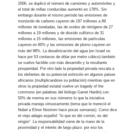
2006, se duplicó el número de camiones y automóviles y
el total de millas conducidas aumentó en 178%. Sin
embargo durante el mismo período las emisiones de
monóxido de carbono cayeron de 197 millones a 89
millones de toneladas, las de oxidos de nitrógeno de 27
millones a 19 millones y de dioxido sulfúrico de 31
millones a 15 millones, las emisiones de partículas
cayeron en 80% y las emisiones de plomo cayeron en
más del 98%.
La desalinización del agua (en Israel se
hace por 53 centavos de dólar por metro cúbico) también
se vuelve factible con más desarrollo y la resultante
prosperidad. Por otro lado la propiedad privada rescata a
los elefantes de su potencial extinción en algunos paises
africanos (multiplicandose su población) mientras que en
otros la propiedad estatal vuelve un tragedy of the
commons (en palabras del biólogo Garret Hardin) con
50% de merma en sus números lo que la iniciativa
privada maneja virtuosamente (tema que le mereció el
Nobel a Elinor Nostrom hace pocas semanas). Como dice
el viejo adagio español: “lo que es del común, es del
ningún”. La responsabilidad viene de la mano de la
proximidad y el interés de largo plazo: por eso los