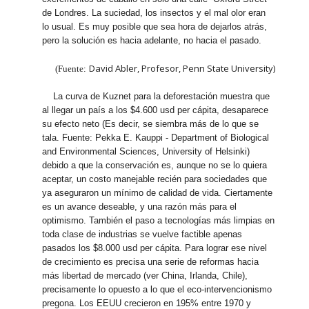
de Londres. La suciedad, los insectos y el mal olor eran
lo usual. Es muy posible que sea hora de dejarlos atrás,
pero la solución es hacia adelante, no hacia el pasado.
David Abler, Profesor, Penn State University)
(Fuente:
La curva de Kuznet para la deforestación muestra que
al llegar un país a los $4.600 usd per cápita, desaparece
su efecto neto (Es decir, se siembra más de lo que se
tala. Fuente: Pekka E. Kauppi - Department of Biological
and Environmental Sciences, University of Helsinki)
debido a que la conservación es, aunque no se lo quiera
aceptar, un costo manejable recién para sociedades que
ya aseguraron un mínimo de calidad de vida. Ciertamente
es un avance deseable, y una razón más para el
optimismo. También el paso a tecnologías más limpias en
toda clase de industrias se vuelve factible apenas
pasados los $8.000 usd per cápita. Para lograr ese nivel
de crecimiento es precisa una serie de reformas hacia
más libertad de mercado (ver China, Irlanda, Chile),
precisamente lo opuesto a lo que el eco-intervencionismo
pregona. Los EEUU crecieron en 195% entre 1970 y