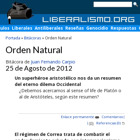
culos
Liberales
Antiliberales
Reseñas
Genocidio
Respuestas
Portada
»
Bitácoras
»
Orden Natural
Orden Natural
Bitácora de
Juan Fernando Carpio
25 de Agosto de 2012
Un superhéroe aristotélico nos da un resumen
del eterno dilema Occidental
¿Debemos acercarnos al sense of life de Platón o
al de Aristóteles, según este resumen?
Enlace permanente
Comentarios (
)
Referencias (0)
El régimen de Correa trata de combatir el