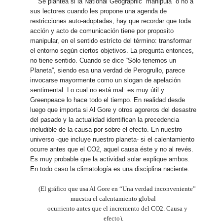
Se plantea si la National Geographic “manipula” o no a
sus lectores cuando les propone una agenda de
restricciones auto-adoptadas, hay que recordar que toda
acción y acto de comunicación tiene por proposito
manipular, en el sentido estrícto del término: transformar
el entorno según ciertos objetivos. La pregunta entonces,
no tiene sentido. Cuando se dice “Sólo tenemos un
Planeta”, siendo esa una verdad de Perogrullo, parece
invocarse mayormente como un slogan de apelación
sentimental. Lo cual no está mal: es muy útil y
Greenpeace lo hace todo el tiempo. En realidad desde
luego que importa si Al Gore y otros agoreros del desastre
del pasado y la actualidad identifican la precedencia
ineludible de la causa por sobre el efecto. En nuestro
universo -que incluye nuestro planeta- si el calentamiento
ocurre antes que el CO2, aquel causa éste y no al revés.
Es muy probable que la actividad solar explique ambos.
En todo caso la climatología es una disciplina naciente.
(El gráfico que usa Al Gore en “Una verdad inconveniente”
muestra el calentamiento global
ocurriento antes que el incremento del CO2. Causa y
efecto).