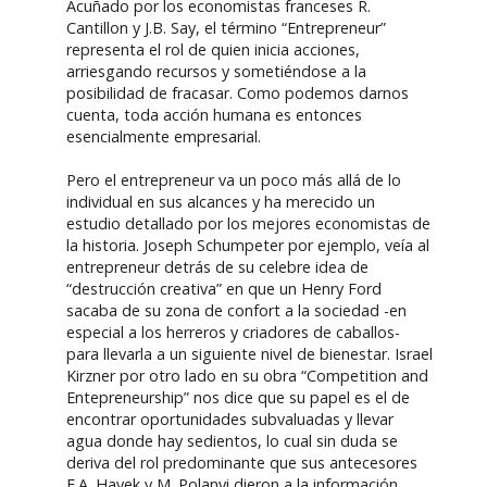
Acuñado por los economistas franceses R.
Cantillon y J.B. Say, el término “Entrepreneur”
representa el rol de quien inicia acciones,
arriesgando recursos y sometiéndose a la
posibilidad de fracasar. Como podemos darnos
cuenta, toda acción humana es entonces
esencialmente empresarial.
Pero el entrepreneur va un poco más allá de lo
individual en sus alcances y ha merecido un
estudio detallado por los mejores economistas de
la historia. Joseph Schumpeter por ejemplo, veía al
entrepreneur detrás de su celebre idea de
“destrucción creativa” en que un Henry Ford
sacaba de su zona de confort a la sociedad -en
especial a los herreros y criadores de caballos-
para llevarla a un siguiente nivel de bienestar. Israel
Kirzner por otro lado en su obra “Competition and
Entepreneurship” nos dice que su papel es el de
encontrar oportunidades subvaluadas y llevar
agua donde hay sedientos, lo cual sin duda se
deriva del rol predominante que sus antecesores
F.A. Hayek y M. Polanyi dieron a la información