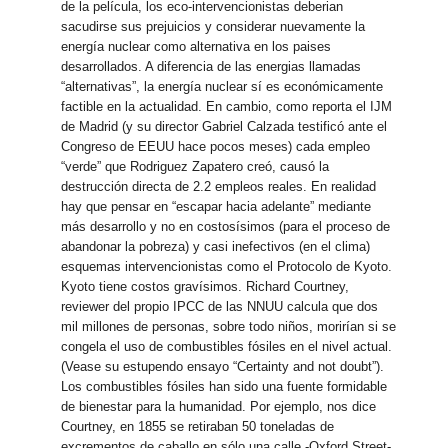
de la película, los eco-intervencionistas deberian
sacudirse sus prejuicios y considerar nuevamente la
energía nuclear como alternativa en los paises
desarrollados. A diferencia de las energias llamadas
“alternativas”, la energía nuclear sí es económicamente
factible en la actualidad. En cambio, como reporta el IJM
de Madrid (y su director Gabriel Calzada testificó ante el
Congreso de EEUU hace pocos meses) cada empleo
“verde” que Rodriguez Zapatero creó, causó la
destrucción directa de 2.2 empleos reales. En realidad
hay que pensar en “escapar hacia adelante” mediante
más desarrollo y no en costosísimos (para el proceso de
abandonar la pobreza) y casi inefectivos (en el clima)
esquemas intervencionistas como el Protocolo de Kyoto.
Kyoto tiene costos gravísimos. Richard Courtney,
reviewer del propio IPCC de las NNUU calcula que dos
mil millones de personas, sobre todo niños, morirían si se
congela el uso de combustibles fósiles en el nivel actual.
(Vease su estupendo ensayo “Certainty and not doubt”).
Los combustibles fósiles han sido una fuente formidable
de bienestar para la humanidad. Por ejemplo, nos dice
Courtney, en 1855 se retiraban 50 toneladas de
excrementos de caballo en sólo una calle -Oxford Street-