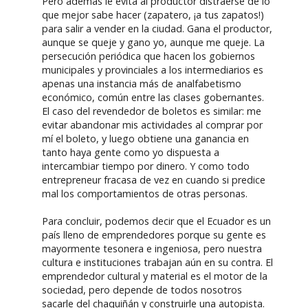
Pero además le evita al productor distraerse de lo
que mejor sabe hacer (zapatero, ¡a tus zapatos!)
para salir a vender en la ciudad. Gana el productor,
aunque se queje y gano yo, aunque me queje. La
persecución periódica que hacen los gobiernos
municipales y provinciales a los intermediarios es
apenas una instancia más de analfabetismo
económico, común entre las clases gobernantes.
El caso del revendedor de boletos es similar: me
evitar abandonar mis actividades al comprar por
mí el boleto, y luego obtiene una ganancia en
tanto haya gente como yo dispuesta a
intercambiar tiempo por dinero. Y como todo
entrepreneur fracasa de vez en cuando si predice
mal los comportamientos de otras personas.
Para concluir, podemos decir que el Ecuador es un
país lleno de emprendedores porque su gente es
mayormente tesonera e ingeniosa, pero nuestra
cultura e instituciones trabajan aún en su contra. El
emprendedor cultural y material es el motor de la
sociedad, pero depende de todos nosotros
sacarle del chaquiñán y construirle una autopista.