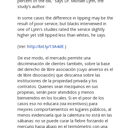
percent of the bill," says Dr. Michael Lynn, the
study's author.
In some cases the difference in tipping may be the
result of poor service, but blacks interviewed in
one of Lynn's studies rated the service slightly
higher yet still tipped less than whites, he says.
(Ver:
http://bit.ly/13A4dE
)
De ese modo, el mercado permite una
discriminación de clientes también, sobre la base
del derecho de libre asociación (cuyo anverso es el
de libre disociación) que descansa sobre las
instituciones de la propiedad privada y los
contratos. Quienes sean mezquinos en sus
propinas, serán peor atendidos y menos
bienvenidos en los locales. Si en el peor de los
casos eso no educara (via incentivos) para
mejores comportamientos en lugares públicos, al
menos evidenciaría que la calentura no está en las
sábanas: no se puede curar la fiebre forzando el
mercurio hacia abajo en el termómetro con una