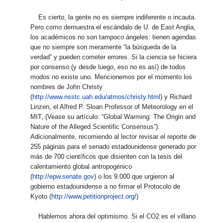
Es cierto, la gente no es siempre indiferente o incauta.
Pero como demuestra el escándalo de U. de East Anglia,
los académicos no son tampoco ángeles: tienen agendas
que no siempre son meramente “la búsqueda de la
verdad” y pueden cometer errores. Si la ciencia se hiciera
por consenso (y desde luego, eso no es así) de todos
modos no existe uno. Mencionemos por el momento los
nombres de John Christy
(
http://www.nsstc.uah.edu/atmos/christy.html
) y Richard
Linzen, el Alfred P. Sloan Professor of Meteorology en el
MIT, (Vease su artículo: “Global Warming: The Origin and
Nature of the Alleged Scientific Consensus”).
Adicionalmente, recomiendo al lector revisar el reporte de
255 páginas para el senado estadounidense generado por
más de 700 científicos que disienten con la tesis del
calentamiento global antropogénico
(
http://epw.senate.gov
) o los 9.000 que urgieron al
gobierno estadounidense a no firmar el Protocolo de
Kyoto (
http://www.petitionproject.org/
)
Hablemos ahora del optimismo. Si el CO2 es el villano