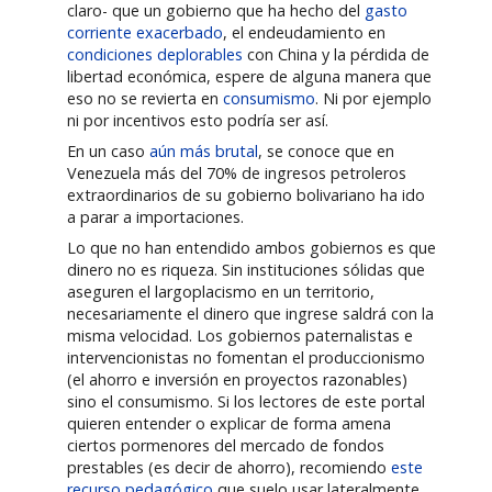
claro- que un gobierno que ha hecho del
gasto
corriente exacerbado
, el endeudamiento en
condiciones deplorables
con China y la pérdida de
libertad económica, espere de alguna manera que
eso no se revierta en
consumismo
. Ni por ejemplo
ni por incentivos esto podría ser así.
En un caso
aún más brutal
, se conoce que en
Venezuela más del 70% de ingresos petroleros
extraordinarios de su gobierno bolivariano ha ido
a parar a importaciones.
Lo que no han entendido ambos gobiernos es que
dinero no es riqueza. Sin instituciones sólidas que
aseguren el largoplacismo en un territorio,
necesariamente el dinero que ingrese saldrá con la
misma velocidad. Los gobiernos paternalistas e
intervencionistas no fomentan el produccionismo
(el ahorro e inversión en proyectos razonables)
sino el consumismo. Si los lectores de este portal
quieren entender o explicar de forma amena
ciertos pormenores del mercado de fondos
prestables (es decir de ahorro), recomiendo
este
recurso pedagógico
que suelo usar lateralmente