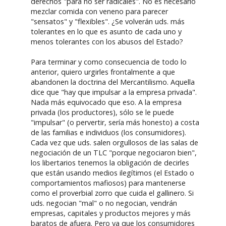
derechos "para no ser radicales". No es necesario
mezclar comida con veneno para parecer
"sensatos" y "flexibles". ¿Se volverán uds. más
tolerantes en lo que es asunto de cada uno y
menos tolerantes con los abusos del Estado?
Para terminar y como consecuencia de todo lo
anterior, quiero urgirles frontalmente a que
abandonen la doctrina del Mercantilismo. Aquella
dice que "hay que impulsar a la empresa privada".
Nada más equivocado que eso. A la empresa
privada (los productores), sólo se le puede
"impulsar" (o pervertir, sería más honesto) a costa
de las familias e individuos (los consumidores).
Cada vez que uds. salen orgullosos de las salas de
negociación de un TLC "porque negociaron bien",
los libertarios tenemos la obligación de decirles
que están usando medios ilegítimos (el Estado o
comportamientos mafiosos) para mantenerse
como el proverbial zorro que cuida el gallinero. Si
uds. negocian "mal" o no negocian, vendrán
empresas, capitales y productos mejores y más
baratos de afuera. Pero ya que los consumidores