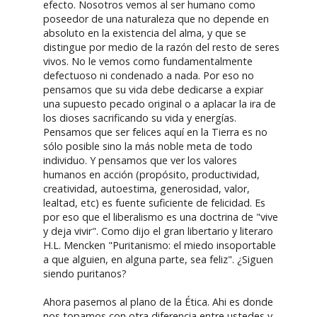
efecto. Nosotros vemos al ser humano como
poseedor de una naturaleza que no depende en
absoluto en la existencia del alma, y que se
distingue por medio de la razón del resto de seres
vivos. No le vemos como fundamentalmente
defectuoso ni condenado a nada. Por eso no
pensamos que su vida debe dedicarse a expiar
una supuesto pecado original o a aplacar la ira de
los dioses sacrificando su vida y energías.
Pensamos que ser felices aquí en la Tierra es no
sólo posible sino la más noble meta de todo
individuo. Y pensamos que ver los valores
humanos en acción (propósito, productividad,
creatividad, autoestima, generosidad, valor,
lealtad, etc) es fuente suficiente de felicidad. Es
por eso que el liberalismo es una doctrina de "vive
y deja vivir". Como dijo el gran libertario y literaro
H.L. Mencken "Puritanismo: el miedo insoportable
a que alguien, en alguna parte, sea feliz". ¿Siguen
siendo puritanos?
Ahora pasemos al plano de la Ética. Ahi es donde
nos topamos con otra diferencia entre ustedes y