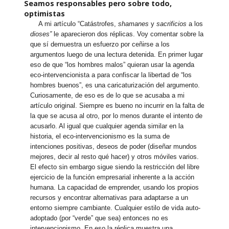
Seamos responsables pero sobre todo,
optimistas
A mi artículo “Catástrofes,
shamanes
y
sacrificios
a los
dioses”
le aparecieron dos réplicas. Voy comentar sobre la
que sí demuestra un esfuerzo por ceñirse a los
argumentos luego de una lectura detenida. En primer lugar
eso de que “los hombres malos” quieran usar la agenda
eco-intervencionista a para confiscar la libertad de “los
hombres buenos”, es una caricaturización del argumento.
Curiosamente, de eso es de lo que se acusaba a mi
artículo original. Siempre es bueno no incurrir en la falta de
la que se acusa al otro, por lo menos durante el intento de
acusarlo. Al igual que cualquier agenda similar en la
historia, el eco-intervencionismo es la suma de
intenciones positivas, deseos de poder (diseñar mundos
mejores, decir al resto qué hacer) y otros móviles varios.
El efecto sin embargo sigue siendo la restricción del libre
ejercicio de la función empresarial inherente a la acción
humana. La capacidad de emprender, usando los propios
recursos y encontrar alternativas para adaptarse a un
entorno siempre cambiante. Cualquier estilo de vida auto-
adoptado (por “verde” que sea) entonces no es
intervencionismo. En eso la réplica muestra una