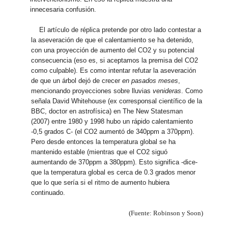
innecesaria confusión.
El artículo de réplica pretende por otro lado contestar a
la aseveración de que el calentamiento se ha detenido,
con una proyección de aumento del CO2 y su potencial
consecuencia (eso es, si aceptamos la premisa del CO2
como culpable). Es como intentar refutar la aseveración
de que un árbol dejó de crecer
en pasados meses
,
mencionando proyecciones sobre lluvias
venideras
. Como
señala David Whitehouse (ex corresponsal científico de la
BBC, doctor en astrofísica) en The New Statesman
(2007) entre 1980 y 1998 hubo un rápido calentamiento
-0,5 grados C- (el CO2 aumentó de 340ppm a 370ppm).
Pero desde entonces la temperatura global se ha
mantenido estable (mientras que el CO2 siguó
aumentando de 370ppm a 380ppm). Esto significa -dice-
que la temperatura global es cerca de 0.3 grados menor
que lo que sería si el ritmo de aumento hubiera
continuado.
(Fuente: Robinson y Soon)