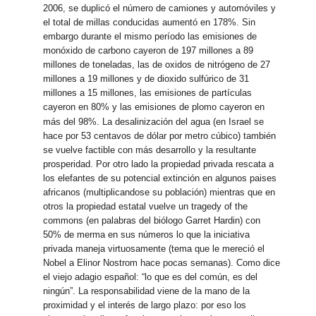
2006, se duplicó el número de camiones y automóviles y
el total de millas conducidas aumentó en 178%. Sin
embargo durante el mismo período las emisiones de
monóxido de carbono cayeron de 197 millones a 89
millones de toneladas, las de oxidos de nitrógeno de 27
millones a 19 millones y de dioxido sulfúrico de 31
millones a 15 millones, las emisiones de partículas
cayeron en 80% y las emisiones de plomo cayeron en
más del 98%.
La desalinización del agua (en Israel se
hace por 53 centavos de dólar por metro cúbico) también
se vuelve factible con más desarrollo y la resultante
prosperidad. Por otro lado la propiedad privada rescata a
los elefantes de su potencial extinción en algunos paises
africanos (multiplicandose su población) mientras que en
otros la propiedad estatal vuelve un tragedy of the
commons (en palabras del biólogo Garret Hardin) con
50% de merma en sus números lo que la iniciativa
privada maneja virtuosamente (tema que le mereció el
Nobel a Elinor Nostrom hace pocas semanas). Como dice
el viejo adagio español: “lo que es del común, es del
ningún”. La responsabilidad viene de la mano de la
proximidad y el interés de largo plazo: por eso los