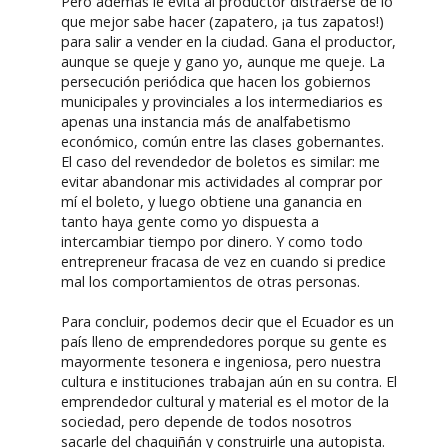
Pero además le evita al productor distraerse de lo
que mejor sabe hacer (zapatero, ¡a tus zapatos!)
para salir a vender en la ciudad. Gana el productor,
aunque se queje y gano yo, aunque me queje. La
persecución periódica que hacen los gobiernos
municipales y provinciales a los intermediarios es
apenas una instancia más de analfabetismo
económico, común entre las clases gobernantes.
El caso del revendedor de boletos es similar: me
evitar abandonar mis actividades al comprar por
mí el boleto, y luego obtiene una ganancia en
tanto haya gente como yo dispuesta a
intercambiar tiempo por dinero. Y como todo
entrepreneur fracasa de vez en cuando si predice
mal los comportamientos de otras personas.
Para concluir, podemos decir que el Ecuador es un
país lleno de emprendedores porque su gente es
mayormente tesonera e ingeniosa, pero nuestra
cultura e instituciones trabajan aún en su contra. El
emprendedor cultural y material es el motor de la
sociedad, pero depende de todos nosotros
sacarle del chaquiñán y construirle una autopista.