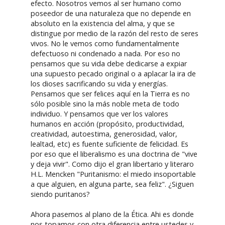
efecto. Nosotros vemos al ser humano como
poseedor de una naturaleza que no depende en
absoluto en la existencia del alma, y que se
distingue por medio de la razón del resto de seres
vivos. No le vemos como fundamentalmente
defectuoso ni condenado a nada. Por eso no
pensamos que su vida debe dedicarse a expiar
una supuesto pecado original o a aplacar la ira de
los dioses sacrificando su vida y energías.
Pensamos que ser felices aquí en la Tierra es no
sólo posible sino la más noble meta de todo
individuo. Y pensamos que ver los valores
humanos en acción (propósito, productividad,
creatividad, autoestima, generosidad, valor,
lealtad, etc) es fuente suficiente de felicidad. Es
por eso que el liberalismo es una doctrina de "vive
y deja vivir". Como dijo el gran libertario y literaro
H.L. Mencken "Puritanismo: el miedo insoportable
a que alguien, en alguna parte, sea feliz". ¿Siguen
siendo puritanos?
Ahora pasemos al plano de la Ética. Ahi es donde
nos topamos con otra diferencia entre ustedes y