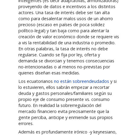
inteligentes (es decir adaptativas, armonizadoras)
proveyendo de datos e incentivos a los distintos
actores. Una tasa de interés debe ser tan alta
como para desalentar malos usos de un ahorro
precioso (escaso en países de poca solidez
político-legal) y tan baja como para alentar la
creación de valor económico donde se requiere vis
a vis la rentabilidad de una industria o promedio.
En otras palabras, la tasa de interés no debe
regularse. Cuando se fija por ley, oferta y
demanda se divorcian y tenemos consecuencias
no-intencionadas o al menos no-previstas por
quienes diseñan esas medidas.
Los ecuatorianos
no están sobreendeudados
y si
lo estuvieren, ellos sabrán empezar a recortar
deuda y gastos personales/familiares según su
propio eje de consumo presente vs. consumo
futuro. En realidad la sobrerregulación del
mercado financiero evita precisamente que la
gente perciba, anticipe y enmiende sus propios
errores.
Además es profundamente irónico -y keynesiano,