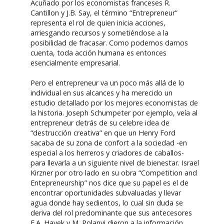
Acuñado por los economistas franceses R.
Cantillon y J.B. Say, el término “Entrepreneur”
representa el rol de quien inicia acciones,
arriesgando recursos y sometiéndose a la
posibilidad de fracasar. Como podemos darnos
cuenta, toda acción humana es entonces
esencialmente empresarial.
Pero el entrepreneur va un poco más allá de lo
individual en sus alcances y ha merecido un
estudio detallado por los mejores economistas de
la historia. Joseph Schumpeter por ejemplo, veía al
entrepreneur detrás de su celebre idea de
“destrucción creativa” en que un Henry Ford
sacaba de su zona de confort a la sociedad -en
especial a los herreros y criadores de caballos-
para llevarla a un siguiente nivel de bienestar. Israel
Kirzner por otro lado en su obra “Competition and
Entepreneurship” nos dice que su papel es el de
encontrar oportunidades subvaluadas y llevar
agua donde hay sedientos, lo cual sin duda se
deriva del rol predominante que sus antecesores
F.A. Hayek y M. Polanyi dieron a la información