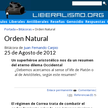
culos
Liberales
Antiliberales
Reseñas
Genocidio
Respuestas
Portada
»
Bitácoras
»
Orden Natural
Orden Natural
Bitácora de
Juan Fernando Carpio
25 de Agosto de 2012
Un superhéroe aristotélico nos da un resumen
del eterno dilema Occidental
¿Debemos acercarnos al sense of life de Platón o
al de Aristóteles, según este resumen?
Enlace permanente
Comentarios (
)
Referencias (0)
El régimen de Correa trata de combatir el