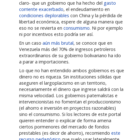
claro- que un gobierno que ha hecho del
gasto
corriente exacerbado
, el endeudamiento en
condiciones deplorables
con China y la pérdida de
libertad económica, espere de alguna manera que
eso no se revierta en
consumismo
. Ni por ejemplo
ni por incentivos esto podría ser así.
En un caso
aún más brutal
, se conoce que en
Venezuela más del 70% de ingresos petroleros
extraordinarios de su gobierno bolivariano ha ido
a parar a importaciones.
Lo que no han entendido ambos gobiernos es que
dinero no es riqueza. Sin instituciones sólidas que
aseguren el largoplacismo en un territorio,
necesariamente el dinero que ingrese saldrá con la
misma velocidad. Los gobiernos paternalistas e
intervencionistas no fomentan el produccionismo
(el ahorro e inversión en proyectos razonables)
sino el consumismo. Si los lectores de este portal
quieren entender o explicar de forma amena
ciertos pormenores del mercado de fondos
prestables (es decir de ahorro), recomiendo
este
recurso pedagógico
que suelo usar lateralmente