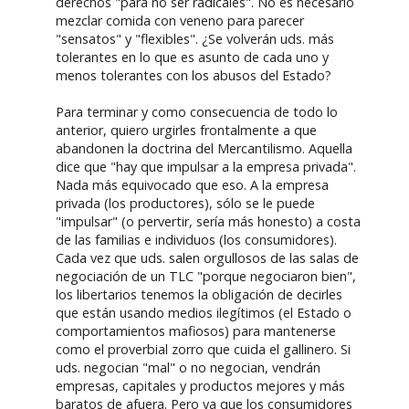
derechos "para no ser radicales". No es necesario
mezclar comida con veneno para parecer
"sensatos" y "flexibles". ¿Se volverán uds. más
tolerantes en lo que es asunto de cada uno y
menos tolerantes con los abusos del Estado?
Para terminar y como consecuencia de todo lo
anterior, quiero urgirles frontalmente a que
abandonen la doctrina del Mercantilismo. Aquella
dice que "hay que impulsar a la empresa privada".
Nada más equivocado que eso. A la empresa
privada (los productores), sólo se le puede
"impulsar" (o pervertir, sería más honesto) a costa
de las familias e individuos (los consumidores).
Cada vez que uds. salen orgullosos de las salas de
negociación de un TLC "porque negociaron bien",
los libertarios tenemos la obligación de decirles
que están usando medios ilegítimos (el Estado o
comportamientos mafiosos) para mantenerse
como el proverbial zorro que cuida el gallinero. Si
uds. negocian "mal" o no negocian, vendrán
empresas, capitales y productos mejores y más
baratos de afuera. Pero ya que los consumidores