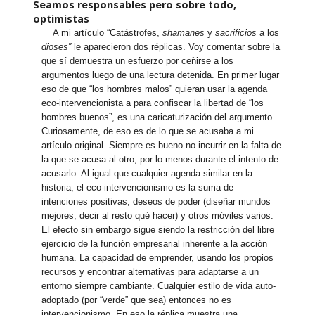
Seamos responsables pero sobre todo,
optimistas
A mi artículo “Catástrofes,
shamanes
y
sacrificios
a los
dioses”
le aparecieron dos réplicas. Voy comentar sobre la
que sí demuestra un esfuerzo por ceñirse a los
argumentos luego de una lectura detenida. En primer lugar
eso de que “los hombres malos” quieran usar la agenda
eco-intervencionista a para confiscar la libertad de “los
hombres buenos”, es una caricaturización del argumento.
Curiosamente, de eso es de lo que se acusaba a mi
artículo original. Siempre es bueno no incurrir en la falta de
la que se acusa al otro, por lo menos durante el intento de
acusarlo. Al igual que cualquier agenda similar en la
historia, el eco-intervencionismo es la suma de
intenciones positivas, deseos de poder (diseñar mundos
mejores, decir al resto qué hacer) y otros móviles varios.
El efecto sin embargo sigue siendo la restricción del libre
ejercicio de la función empresarial inherente a la acción
humana. La capacidad de emprender, usando los propios
recursos y encontrar alternativas para adaptarse a un
entorno siempre cambiante. Cualquier estilo de vida auto-
adoptado (por “verde” que sea) entonces no es
intervencionismo. En eso la réplica muestra una