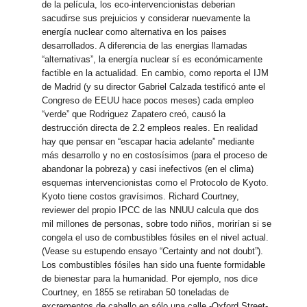
de la película, los eco-intervencionistas deberian
sacudirse sus prejuicios y considerar nuevamente la
energía nuclear como alternativa en los paises
desarrollados. A diferencia de las energias llamadas
“alternativas”, la energía nuclear sí es económicamente
factible en la actualidad. En cambio, como reporta el IJM
de Madrid (y su director Gabriel Calzada testificó ante el
Congreso de EEUU hace pocos meses) cada empleo
“verde” que Rodriguez Zapatero creó, causó la
destrucción directa de 2.2 empleos reales. En realidad
hay que pensar en “escapar hacia adelante” mediante
más desarrollo y no en costosísimos (para el proceso de
abandonar la pobreza) y casi inefectivos (en el clima)
esquemas intervencionistas como el Protocolo de Kyoto.
Kyoto tiene costos gravísimos. Richard Courtney,
reviewer del propio IPCC de las NNUU calcula que dos
mil millones de personas, sobre todo niños, morirían si se
congela el uso de combustibles fósiles en el nivel actual.
(Vease su estupendo ensayo “Certainty and not doubt”).
Los combustibles fósiles han sido una fuente formidable
de bienestar para la humanidad. Por ejemplo, nos dice
Courtney, en 1855 se retiraban 50 toneladas de
excrementos de caballo en sólo una calle -Oxford Street-