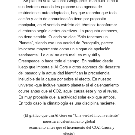
Se plantea si la National Geographic “manipula” o no a
sus lectores cuando les propone una agenda de
restricciones auto-adoptadas, hay que recordar que toda
acción y acto de comunicación tiene por proposito
manipular, en el sentido estrícto del término: transformar
el entorno según ciertos objetivos. La pregunta entonces,
no tiene sentido. Cuando se dice “Sólo tenemos un
Planeta”, siendo esa una verdad de Perogrullo, parece
invocarse mayormente como un slogan de apelación
sentimental. Lo cual no está mal: es muy útil y
Greenpeace lo hace todo el tiempo. En realidad desde
luego que importa si Al Gore y otros agoreros del desastre
del pasado y la actualidad identifican la precedencia
ineludible de la causa por sobre el efecto. En nuestro
universo -que incluye nuestro planeta- si el calentamiento
ocurre antes que el CO2, aquel causa éste y no al revés.
Es muy probable que la actividad solar explique ambos.
En todo caso la climatología es una disciplina naciente.
(El gráfico que usa Al Gore en “Una verdad inconveniente”
muestra el calentamiento global
ocurriento antes que el incremento del CO2. Causa y
efecto).