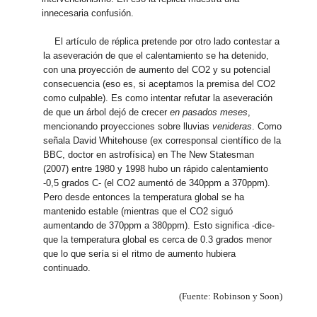
innecesaria confusión.
El artículo de réplica pretende por otro lado contestar a
la aseveración de que el calentamiento se ha detenido,
con una proyección de aumento del CO2 y su potencial
consecuencia (eso es, si aceptamos la premisa del CO2
como culpable). Es como intentar refutar la aseveración
de que un árbol dejó de crecer
en pasados meses
,
mencionando proyecciones sobre lluvias
venideras
. Como
señala David Whitehouse (ex corresponsal científico de la
BBC, doctor en astrofísica) en The New Statesman
(2007) entre 1980 y 1998 hubo un rápido calentamiento
-0,5 grados C- (el CO2 aumentó de 340ppm a 370ppm).
Pero desde entonces la temperatura global se ha
mantenido estable (mientras que el CO2 siguó
aumentando de 370ppm a 380ppm). Esto significa -dice-
que la temperatura global es cerca de 0.3 grados menor
que lo que sería si el ritmo de aumento hubiera
continuado.
(Fuente: Robinson y Soon)