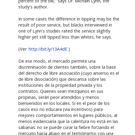
percent of the bill," says Dr. Michael Lynn, the
study's author.
In some cases the difference in tipping may be the
result of poor service, but blacks interviewed in
one of Lynn's studies rated the service slightly
higher yet still tipped less than whites, he says.
(Ver:
http://bit.ly/13A4dE
)
De ese modo, el mercado permite una
discriminación de clientes también, sobre la base
del derecho de libre asociación (cuyo anverso es el
de libre disociación) que descansa sobre las
instituciones de la propiedad privada y los
contratos. Quienes sean mezquinos en sus
propinas, serán peor atendidos y menos
bienvenidos en los locales. Si en el peor de los
casos eso no educara (via incentivos) para
mejores comportamientos en lugares públicos, al
menos evidenciaría que la calentura no está en las
sábanas: no se puede curar la fiebre forzando el
mercurio hacia abajo en el termómetro con una