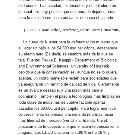
de Londres. La suciedad, los insectos y el mal olor eran
lo usual. Es muy posible que sea hora de dejarlos atrás,
pero la solución es hacia adelante, no hacia el pasado.
David Abler, Profesor, Penn State University)
(Fuente:
La curva de Kuznet para la deforestación muestra que
al llegar un país a los $4.600 usd per cápita, desaparece
su efecto neto (Es decir, se siembra más de lo que se
tala. Fuente: Pekka E. Kauppi - Department of Biological
and Environmental Sciences, University of Helsinki)
debido a que la conservación es, aunque no se lo quiera
aceptar, un costo manejable recién para sociedades que
ya aseguraron un mínimo de calidad de vida. Ciertamente
es un avance deseable, y una razón más para el
optimismo. También el paso a tecnologías más limpias en
toda clase de industrias se vuelve factible apenas
pasados los $8.000 usd per cápita. Para lograr ese nivel
de crecimiento es precisa una serie de reformas hacia
más libertad de mercado (ver China, Irlanda, Chile),
precisamente lo opuesto a lo que el eco-intervencionismo
pregona. Los EEUU crecieron en 195% entre 1970 y