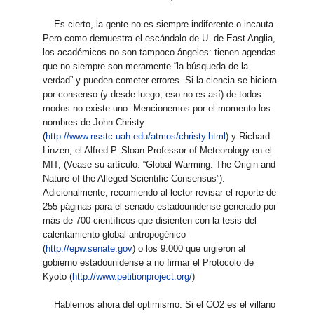
Es cierto, la gente no es siempre indiferente o incauta.
Pero como demuestra el escándalo de U. de East Anglia,
los académicos no son tampoco ángeles: tienen agendas
que no siempre son meramente “la búsqueda de la
verdad” y pueden cometer errores. Si la ciencia se hiciera
por consenso (y desde luego, eso no es así) de todos
modos no existe uno. Mencionemos por el momento los
nombres de John Christy
(
http://www.nsstc.uah.edu/atmos/christy.html
) y Richard
Linzen, el Alfred P. Sloan Professor of Meteorology en el
MIT, (Vease su artículo: “Global Warming: The Origin and
Nature of the Alleged Scientific Consensus”).
Adicionalmente, recomiendo al lector revisar el reporte de
255 páginas para el senado estadounidense generado por
más de 700 científicos que disienten con la tesis del
calentamiento global antropogénico
(
http://epw.senate.gov
) o los 9.000 que urgieron al
gobierno estadounidense a no firmar el Protocolo de
Kyoto (
http://www.petitionproject.org/
)
Hablemos ahora del optimismo. Si el CO2 es el villano