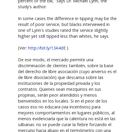
percent of the bill," says Dr. Michael Lynn, the
study's author.
In some cases the difference in tipping may be the
result of poor service, but blacks interviewed in
one of Lynn's studies rated the service slightly
higher yet still tipped less than whites, he says.
(Ver:
http://bit.ly/13A4dE
)
De ese modo, el mercado permite una
discriminación de clientes también, sobre la base
del derecho de libre asociación (cuyo anverso es el
de libre disociación) que descansa sobre las
instituciones de la propiedad privada y los
contratos. Quienes sean mezquinos en sus
propinas, serán peor atendidos y menos
bienvenidos en los locales. Si en el peor de los
casos eso no educara (via incentivos) para
mejores comportamientos en lugares públicos, al
menos evidenciaría que la calentura no está en las
sábanas: no se puede curar la fiebre forzando el
mercurio hacia abajo en el termómetro con una