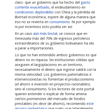
claro- que un gobierno que ha hecho del
gasto
corriente exacerbado
, el endeudamiento en
condiciones deplorables
con China y la pérdida de
libertad económica, espere de alguna manera que
eso no se revierta en
consumismo
. Ni por ejemplo
ni por incentivos esto podría ser así.
En un caso
aún más brutal
, se conoce que en
Venezuela más del 70% de ingresos petroleros
extraordinarios de su gobierno bolivariano ha ido
a parar a importaciones.
Lo que no han entendido ambos gobiernos es que
dinero no es riqueza. Sin instituciones sólidas que
aseguren el largoplacismo en un territorio,
necesariamente el dinero que ingrese saldrá con la
misma velocidad. Los gobiernos paternalistas e
intervencionistas no fomentan el produccionismo
(el ahorro e inversión en proyectos razonables)
sino el consumismo. Si los lectores de este portal
quieren entender o explicar de forma amena
ciertos pormenores del mercado de fondos
prestables (es decir de ahorro), recomiendo
este
recurso pedagógico
que suelo usar lateralmente