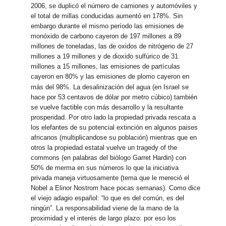
2006, se duplicó el número de camiones y automóviles y
el total de millas conducidas aumentó en 178%. Sin
embargo durante el mismo período las emisiones de
monóxido de carbono cayeron de 197 millones a 89
millones de toneladas, las de oxidos de nitrógeno de 27
millones a 19 millones y de dioxido sulfúrico de 31
millones a 15 millones, las emisiones de partículas
cayeron en 80% y las emisiones de plomo cayeron en
más del 98%.
La desalinización del agua (en Israel se
hace por 53 centavos de dólar por metro cúbico) también
se vuelve factible con más desarrollo y la resultante
prosperidad. Por otro lado la propiedad privada rescata a
los elefantes de su potencial extinción en algunos paises
africanos (multiplicandose su población) mientras que en
otros la propiedad estatal vuelve un tragedy of the
commons (en palabras del biólogo Garret Hardin) con
50% de merma en sus números lo que la iniciativa
privada maneja virtuosamente (tema que le mereció el
Nobel a Elinor Nostrom hace pocas semanas). Como dice
el viejo adagio español: “lo que es del común, es del
ningún”. La responsabilidad viene de la mano de la
proximidad y el interés de largo plazo: por eso los