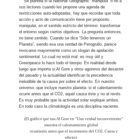
Se plantea si la National Geographic “manipula” o no a
sus lectores cuando les propone una agenda de
restricciones auto-adoptadas, hay que recordar que toda
acción y acto de comunicación tiene por proposito
manipular, en el sentido estrícto del término: transformar
el entorno según ciertos objetivos. La pregunta entonces,
no tiene sentido. Cuando se dice “Sólo tenemos un
Planeta”, siendo esa una verdad de Perogrullo, parece
invocarse mayormente como un slogan de apelación
sentimental. Lo cual no está mal: es muy útil y
Greenpeace lo hace todo el tiempo. En realidad desde
luego que importa si Al Gore y otros agoreros del desastre
del pasado y la actualidad identifican la precedencia
ineludible de la causa por sobre el efecto. En nuestro
universo -que incluye nuestro planeta- si el calentamiento
ocurre antes que el CO2, aquel causa éste y no al revés.
Es muy probable que la actividad solar explique ambos.
En todo caso la climatología es una disciplina naciente.
(El gráfico que usa Al Gore en “Una verdad inconveniente”
muestra el calentamiento global
ocurriento antes que el incremento del CO2. Causa y
efecto).