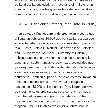
de Londres. La suciedad, los insectos y el mal olor eran
lo usual. Es muy posible que sea hora de dejarlos atrás,
pero la solución es hacia adelante, no hacia el pasado.
David Abler, Profesor, Penn State University)
(Fuente:
La curva de Kuznet para la deforestación muestra que
al llegar un país a los $4.600 usd per cápita, desaparece
su efecto neto (Es decir, se siembra más de lo que se
tala. Fuente: Pekka E. Kauppi - Department of Biological
and Environmental Sciences, University of Helsinki)
debido a que la conservación es, aunque no se lo quiera
aceptar, un costo manejable recién para sociedades que
ya aseguraron un mínimo de calidad de vida. Ciertamente
es un avance deseable, y una razón más para el
optimismo. También el paso a tecnologías más limpias en
toda clase de industrias se vuelve factible apenas
pasados los $8.000 usd per cápita. Para lograr ese nivel
de crecimiento es precisa una serie de reformas hacia
más libertad de mercado (ver China, Irlanda, Chile),
precisamente lo opuesto a lo que el eco-intervencionismo
pregona. Los EEUU crecieron en 195% entre 1970 y