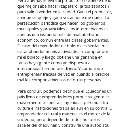
Pero además le evita al productor distraerse de lo
que mejor sabe hacer (zapatero, ¡a tus zapatos!)
para salir a vender en la ciudad. Gana el productor,
aunque se queje y gano yo, aunque me queje. La
persecución periódica que hacen los gobiernos
municipales y provinciales a los intermediarios es
apenas una instancia más de analfabetismo
económico, común entre las clases gobernantes.
El caso del revendedor de boletos es similar: me
evitar abandonar mis actividades al comprar por
mí el boleto, y luego obtiene una ganancia en
tanto haya gente como yo dispuesta a
intercambiar tiempo por dinero. Y como todo
entrepreneur fracasa de vez en cuando si predice
mal los comportamientos de otras personas.
Para concluir, podemos decir que el Ecuador es un
país lleno de emprendedores porque su gente es
mayormente tesonera e ingeniosa, pero nuestra
cultura e instituciones trabajan aún en su contra. El
emprendedor cultural y material es el motor de la
sociedad, pero depende de todos nosotros
sacarle del chaquiñán y construirle una autopista.