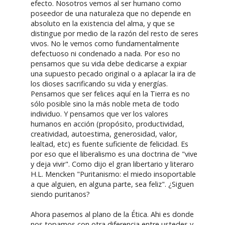
efecto. Nosotros vemos al ser humano como
poseedor de una naturaleza que no depende en
absoluto en la existencia del alma, y que se
distingue por medio de la razón del resto de seres
vivos. No le vemos como fundamentalmente
defectuoso ni condenado a nada. Por eso no
pensamos que su vida debe dedicarse a expiar
una supuesto pecado original o a aplacar la ira de
los dioses sacrificando su vida y energías.
Pensamos que ser felices aquí en la Tierra es no
sólo posible sino la más noble meta de todo
individuo. Y pensamos que ver los valores
humanos en acción (propósito, productividad,
creatividad, autoestima, generosidad, valor,
lealtad, etc) es fuente suficiente de felicidad. Es
por eso que el liberalismo es una doctrina de "vive
y deja vivir". Como dijo el gran libertario y literaro
H.L. Mencken "Puritanismo: el miedo insoportable
a que alguien, en alguna parte, sea feliz". ¿Siguen
siendo puritanos?
Ahora pasemos al plano de la Ética. Ahi es donde
nos topamos con otra diferencia entre ustedes y