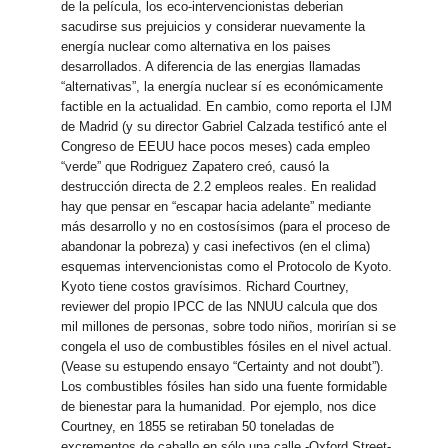
de la película, los eco-intervencionistas deberian
sacudirse sus prejuicios y considerar nuevamente la
energía nuclear como alternativa en los paises
desarrollados. A diferencia de las energias llamadas
“alternativas”, la energía nuclear sí es económicamente
factible en la actualidad. En cambio, como reporta el IJM
de Madrid (y su director Gabriel Calzada testificó ante el
Congreso de EEUU hace pocos meses) cada empleo
“verde” que Rodriguez Zapatero creó, causó la
destrucción directa de 2.2 empleos reales. En realidad
hay que pensar en “escapar hacia adelante” mediante
más desarrollo y no en costosísimos (para el proceso de
abandonar la pobreza) y casi inefectivos (en el clima)
esquemas intervencionistas como el Protocolo de Kyoto.
Kyoto tiene costos gravísimos. Richard Courtney,
reviewer del propio IPCC de las NNUU calcula que dos
mil millones de personas, sobre todo niños, morirían si se
congela el uso de combustibles fósiles en el nivel actual.
(Vease su estupendo ensayo “Certainty and not doubt”).
Los combustibles fósiles han sido una fuente formidable
de bienestar para la humanidad. Por ejemplo, nos dice
Courtney, en 1855 se retiraban 50 toneladas de
excrementos de caballo en sólo una calle -Oxford Street-