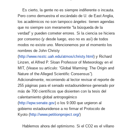
Es cierto, la gente no es siempre indiferente o incauta.
Pero como demuestra el escándalo de U. de East Anglia,
los académicos no son tampoco ángeles: tienen agendas
que no siempre son meramente “la búsqueda de la
verdad” y pueden cometer errores. Si la ciencia se hiciera
por consenso (y desde luego, eso no es así) de todos
modos no existe uno. Mencionemos por el momento los
nombres de John Christy
(
http://www.nsstc.uah.edu/atmos/christy.html
) y Richard
Linzen, el Alfred P. Sloan Professor of Meteorology en el
MIT, (Vease su artículo: “Global Warming: The Origin and
Nature of the Alleged Scientific Consensus”).
Adicionalmente, recomiendo al lector revisar el reporte de
255 páginas para el senado estadounidense generado por
más de 700 científicos que disienten con la tesis del
calentamiento global antropogénico
(
http://epw.senate.gov
) o los 9.000 que urgieron al
gobierno estadounidense a no firmar el Protocolo de
Kyoto (
http://www.petitionproject.org/
)
Hablemos ahora del optimismo. Si el CO2 es el villano