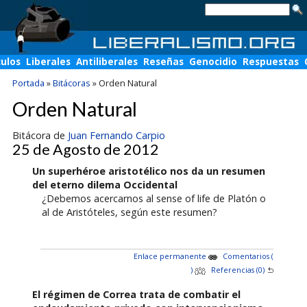
culos
Liberales
Antiliberales
Reseñas
Genocidio
Respuestas
Portada
»
Bitácoras
»
Orden Natural
Orden Natural
Bitácora de
Juan Fernando Carpio
25 de Agosto de 2012
Un superhéroe aristotélico nos da un resumen
del eterno dilema Occidental
¿Debemos acercarnos al sense of life de Platón o
al de Aristóteles, según este resumen?
Enlace permanente
Comentarios (
)
Referencias (0)
El régimen de Correa trata de combatir el