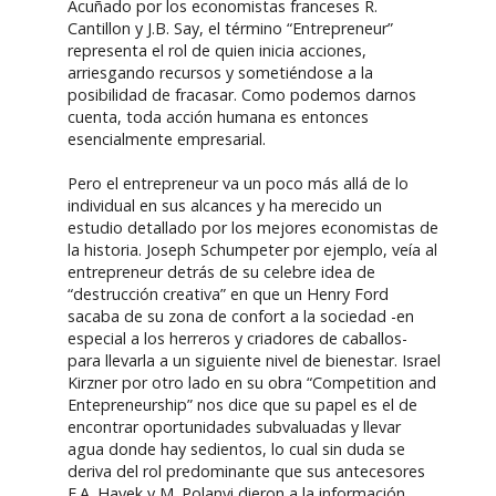
Acuñado por los economistas franceses R.
Cantillon y J.B. Say, el término “Entrepreneur”
representa el rol de quien inicia acciones,
arriesgando recursos y sometiéndose a la
posibilidad de fracasar. Como podemos darnos
cuenta, toda acción humana es entonces
esencialmente empresarial.
Pero el entrepreneur va un poco más allá de lo
individual en sus alcances y ha merecido un
estudio detallado por los mejores economistas de
la historia. Joseph Schumpeter por ejemplo, veía al
entrepreneur detrás de su celebre idea de
“destrucción creativa” en que un Henry Ford
sacaba de su zona de confort a la sociedad -en
especial a los herreros y criadores de caballos-
para llevarla a un siguiente nivel de bienestar. Israel
Kirzner por otro lado en su obra “Competition and
Entepreneurship” nos dice que su papel es el de
encontrar oportunidades subvaluadas y llevar
agua donde hay sedientos, lo cual sin duda se
deriva del rol predominante que sus antecesores
F.A. Hayek y M. Polanyi dieron a la información