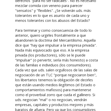
derechos "para no ser radicales". No es necesario
mezclar comida con veneno para parecer
"sensatos" y "flexibles". ¿Se volverán uds. más
tolerantes en lo que es asunto de cada uno y
menos tolerantes con los abusos del Estado?
Para terminar y como consecuencia de todo lo
anterior, quiero urgirles frontalmente a que
abandonen la doctrina del Mercantilismo. Aquella
dice que "hay que impulsar a la empresa privada".
Nada más equivocado que eso. A la empresa
privada (los productores), sólo se le puede
"impulsar" (o pervertir, sería más honesto) a costa
de las familias e individuos (los consumidores).
Cada vez que uds. salen orgullosos de las salas de
negociación de un TLC "porque negociaron bien",
los libertarios tenemos la obligación de decirles
que están usando medios ilegítimos (el Estado o
comportamientos mafiosos) para mantenerse
como el proverbial zorro que cuida el gallinero. Si
uds. negocian "mal" o no negocian, vendrán
empresas, capitales y productos mejores y más
baratos de afuera. Pero ya que los consumidores