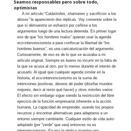
Seamos responsables pero sobre todo,
optimistas
A mi artículo “Catástrofes,
shamanes
y
sacrificios
a los
dioses”
le aparecieron dos réplicas. Voy comentar sobre la
que sí demuestra un esfuerzo por ceñirse a los
argumentos luego de una lectura detenida. En primer lugar
eso de que “los hombres malos” quieran usar la agenda
eco-intervencionista a para confiscar la libertad de “los
hombres buenos”, es una caricaturización del argumento.
Curiosamente, de eso es de lo que se acusaba a mi
artículo original. Siempre es bueno no incurrir en la falta de
la que se acusa al otro, por lo menos durante el intento de
acusarlo. Al igual que cualquier agenda similar en la
historia, el eco-intervencionismo es la suma de
intenciones positivas, deseos de poder (diseñar mundos
mejores, decir al resto qué hacer) y otros móviles varios.
El efecto sin embargo sigue siendo la restricción del libre
ejercicio de la función empresarial inherente a la acción
humana. La capacidad de emprender, usando los propios
recursos y encontrar alternativas para adaptarse a un
entorno siempre cambiante. Cualquier estilo de vida auto-
adoptado (por “verde” que sea) entonces no es
intervencionismo. En eso la réplica muestra una