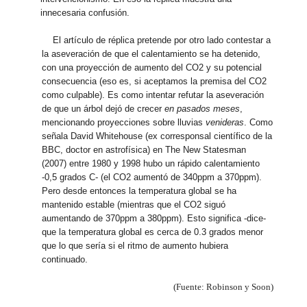
innecesaria confusión.
El artículo de réplica pretende por otro lado contestar a
la aseveración de que el calentamiento se ha detenido,
con una proyección de aumento del CO2 y su potencial
consecuencia (eso es, si aceptamos la premisa del CO2
como culpable). Es como intentar refutar la aseveración
de que un árbol dejó de crecer
en pasados meses
,
mencionando proyecciones sobre lluvias
venideras
. Como
señala David Whitehouse (ex corresponsal científico de la
BBC, doctor en astrofísica) en The New Statesman
(2007) entre 1980 y 1998 hubo un rápido calentamiento
-0,5 grados C- (el CO2 aumentó de 340ppm a 370ppm).
Pero desde entonces la temperatura global se ha
mantenido estable (mientras que el CO2 siguó
aumentando de 370ppm a 380ppm). Esto significa -dice-
que la temperatura global es cerca de 0.3 grados menor
que lo que sería si el ritmo de aumento hubiera
continuado.
(Fuente: Robinson y Soon)