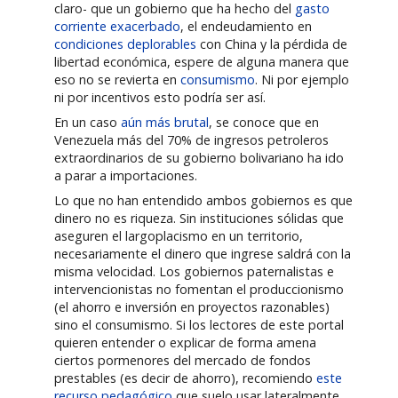
claro- que un gobierno que ha hecho del
gasto
corriente exacerbado
, el endeudamiento en
condiciones deplorables
con China y la pérdida de
libertad económica, espere de alguna manera que
eso no se revierta en
consumismo
. Ni por ejemplo
ni por incentivos esto podría ser así.
En un caso
aún más brutal
, se conoce que en
Venezuela más del 70% de ingresos petroleros
extraordinarios de su gobierno bolivariano ha ido
a parar a importaciones.
Lo que no han entendido ambos gobiernos es que
dinero no es riqueza. Sin instituciones sólidas que
aseguren el largoplacismo en un territorio,
necesariamente el dinero que ingrese saldrá con la
misma velocidad. Los gobiernos paternalistas e
intervencionistas no fomentan el produccionismo
(el ahorro e inversión en proyectos razonables)
sino el consumismo. Si los lectores de este portal
quieren entender o explicar de forma amena
ciertos pormenores del mercado de fondos
prestables (es decir de ahorro), recomiendo
este
recurso pedagógico
que suelo usar lateralmente