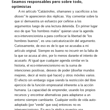
Seamos responsables pero sobre todo,
optimistas
A mi artículo “Catástrofes,
shamanes
y
sacrificios
a los
dioses”
le aparecieron dos réplicas. Voy comentar sobre la
que sí demuestra un esfuerzo por ceñirse a los
argumentos luego de una lectura detenida. En primer lugar
eso de que “los hombres malos” quieran usar la agenda
eco-intervencionista a para confiscar la libertad de “los
hombres buenos”, es una caricaturización del argumento.
Curiosamente, de eso es de lo que se acusaba a mi
artículo original. Siempre es bueno no incurrir en la falta de
la que se acusa al otro, por lo menos durante el intento de
acusarlo. Al igual que cualquier agenda similar en la
historia, el eco-intervencionismo es la suma de
intenciones positivas, deseos de poder (diseñar mundos
mejores, decir al resto qué hacer) y otros móviles varios.
El efecto sin embargo sigue siendo la restricción del libre
ejercicio de la función empresarial inherente a la acción
humana. La capacidad de emprender, usando los propios
recursos y encontrar alternativas para adaptarse a un
entorno siempre cambiante. Cualquier estilo de vida auto-
adoptado (por “verde” que sea) entonces no es
intervencionismo. En eso la réplica muestra una