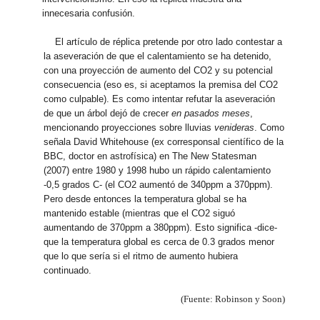
innecesaria confusión.
El artículo de réplica pretende por otro lado contestar a
la aseveración de que el calentamiento se ha detenido,
con una proyección de aumento del CO2 y su potencial
consecuencia (eso es, si aceptamos la premisa del CO2
como culpable). Es como intentar refutar la aseveración
de que un árbol dejó de crecer
en pasados meses
,
mencionando proyecciones sobre lluvias
venideras
. Como
señala David Whitehouse (ex corresponsal científico de la
BBC, doctor en astrofísica) en The New Statesman
(2007) entre 1980 y 1998 hubo un rápido calentamiento
-0,5 grados C- (el CO2 aumentó de 340ppm a 370ppm).
Pero desde entonces la temperatura global se ha
mantenido estable (mientras que el CO2 siguó
aumentando de 370ppm a 380ppm). Esto significa -dice-
que la temperatura global es cerca de 0.3 grados menor
que lo que sería si el ritmo de aumento hubiera
continuado.
(Fuente: Robinson y Soon)