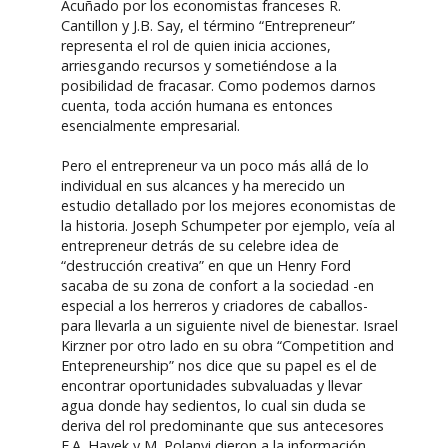
Acuñado por los economistas franceses R.
Cantillon y J.B. Say, el término “Entrepreneur”
representa el rol de quien inicia acciones,
arriesgando recursos y sometiéndose a la
posibilidad de fracasar. Como podemos darnos
cuenta, toda acción humana es entonces
esencialmente empresarial.
Pero el entrepreneur va un poco más allá de lo
individual en sus alcances y ha merecido un
estudio detallado por los mejores economistas de
la historia. Joseph Schumpeter por ejemplo, veía al
entrepreneur detrás de su celebre idea de
“destrucción creativa” en que un Henry Ford
sacaba de su zona de confort a la sociedad -en
especial a los herreros y criadores de caballos-
para llevarla a un siguiente nivel de bienestar. Israel
Kirzner por otro lado en su obra “Competition and
Entepreneurship” nos dice que su papel es el de
encontrar oportunidades subvaluadas y llevar
agua donde hay sedientos, lo cual sin duda se
deriva del rol predominante que sus antecesores
F.A. Hayek y M. Polanyi dieron a la información