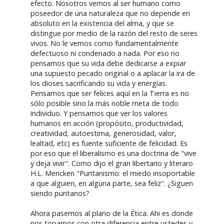
efecto. Nosotros vemos al ser humano como
poseedor de una naturaleza que no depende en
absoluto en la existencia del alma, y que se
distingue por medio de la razón del resto de seres
vivos. No le vemos como fundamentalmente
defectuoso ni condenado a nada. Por eso no
pensamos que su vida debe dedicarse a expiar
una supuesto pecado original o a aplacar la ira de
los dioses sacrificando su vida y energías.
Pensamos que ser felices aquí en la Tierra es no
sólo posible sino la más noble meta de todo
individuo. Y pensamos que ver los valores
humanos en acción (propósito, productividad,
creatividad, autoestima, generosidad, valor,
lealtad, etc) es fuente suficiente de felicidad. Es
por eso que el liberalismo es una doctrina de "vive
y deja vivir". Como dijo el gran libertario y literaro
H.L. Mencken "Puritanismo: el miedo insoportable
a que alguien, en alguna parte, sea feliz". ¿Siguen
siendo puritanos?
Ahora pasemos al plano de la Ética. Ahi es donde
nos topamos con otra diferencia entre ustedes y