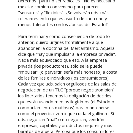
derechos "para no ser radicales". No es necesario
mezclar comida con veneno para parecer
"sensatos" y "flexibles". ¿Se volverán uds. más
tolerantes en lo que es asunto de cada uno y
menos tolerantes con los abusos del Estado?
Para terminar y como consecuencia de todo lo
anterior, quiero urgirles frontalmente a que
abandonen la doctrina del Mercantilismo. Aquella
dice que "hay que impulsar a la empresa privada".
Nada más equivocado que eso. A la empresa
privada (los productores), sólo se le puede
"impulsar" (o pervertir, sería más honesto) a costa
de las familias e individuos (los consumidores).
Cada vez que uds. salen orgullosos de las salas de
negociación de un TLC "porque negociaron bien",
los libertarios tenemos la obligación de decirles
que están usando medios ilegítimos (el Estado o
comportamientos mafiosos) para mantenerse
como el proverbial zorro que cuida el gallinero. Si
uds. negocian "mal" o no negocian, vendrán
empresas, capitales y productos mejores y más
baratos de afuera. Pero ya que los consumidores