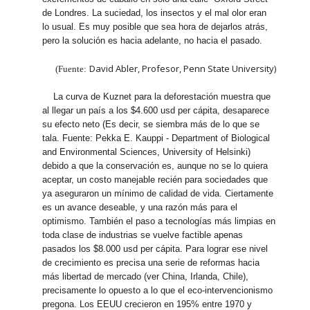
de Londres. La suciedad, los insectos y el mal olor eran
lo usual. Es muy posible que sea hora de dejarlos atrás,
pero la solución es hacia adelante, no hacia el pasado.
David Abler, Profesor, Penn State University)
(Fuente:
La curva de Kuznet para la deforestación muestra que
al llegar un país a los $4.600 usd per cápita, desaparece
su efecto neto (Es decir, se siembra más de lo que se
tala. Fuente: Pekka E. Kauppi - Department of Biological
and Environmental Sciences, University of Helsinki)
debido a que la conservación es, aunque no se lo quiera
aceptar, un costo manejable recién para sociedades que
ya aseguraron un mínimo de calidad de vida. Ciertamente
es un avance deseable, y una razón más para el
optimismo. También el paso a tecnologías más limpias en
toda clase de industrias se vuelve factible apenas
pasados los $8.000 usd per cápita. Para lograr ese nivel
de crecimiento es precisa una serie de reformas hacia
más libertad de mercado (ver China, Irlanda, Chile),
precisamente lo opuesto a lo que el eco-intervencionismo
pregona. Los EEUU crecieron en 195% entre 1970 y