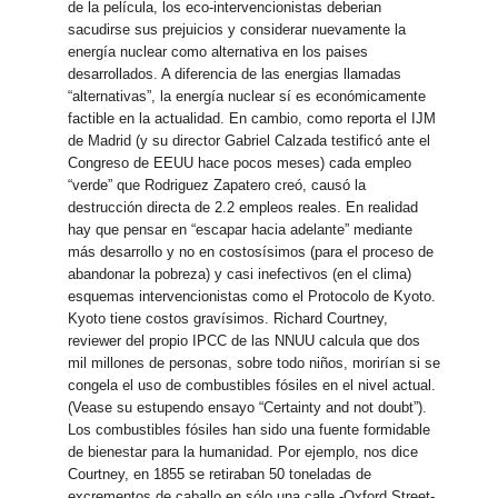
de la película, los eco-intervencionistas deberian
sacudirse sus prejuicios y considerar nuevamente la
energía nuclear como alternativa en los paises
desarrollados. A diferencia de las energias llamadas
“alternativas”, la energía nuclear sí es económicamente
factible en la actualidad. En cambio, como reporta el IJM
de Madrid (y su director Gabriel Calzada testificó ante el
Congreso de EEUU hace pocos meses) cada empleo
“verde” que Rodriguez Zapatero creó, causó la
destrucción directa de 2.2 empleos reales. En realidad
hay que pensar en “escapar hacia adelante” mediante
más desarrollo y no en costosísimos (para el proceso de
abandonar la pobreza) y casi inefectivos (en el clima)
esquemas intervencionistas como el Protocolo de Kyoto.
Kyoto tiene costos gravísimos. Richard Courtney,
reviewer del propio IPCC de las NNUU calcula que dos
mil millones de personas, sobre todo niños, morirían si se
congela el uso de combustibles fósiles en el nivel actual.
(Vease su estupendo ensayo “Certainty and not doubt”).
Los combustibles fósiles han sido una fuente formidable
de bienestar para la humanidad. Por ejemplo, nos dice
Courtney, en 1855 se retiraban 50 toneladas de
excrementos de caballo en sólo una calle -Oxford Street-