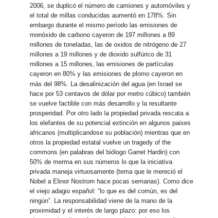
2006, se duplicó el número de camiones y automóviles y
el total de millas conducidas aumentó en 178%. Sin
embargo durante el mismo período las emisiones de
monóxido de carbono cayeron de 197 millones a 89
millones de toneladas, las de oxidos de nitrógeno de 27
millones a 19 millones y de dioxido sulfúrico de 31
millones a 15 millones, las emisiones de partículas
cayeron en 80% y las emisiones de plomo cayeron en
más del 98%.
La desalinización del agua (en Israel se
hace por 53 centavos de dólar por metro cúbico) también
se vuelve factible con más desarrollo y la resultante
prosperidad. Por otro lado la propiedad privada rescata a
los elefantes de su potencial extinción en algunos paises
africanos (multiplicandose su población) mientras que en
otros la propiedad estatal vuelve un tragedy of the
commons (en palabras del biólogo Garret Hardin) con
50% de merma en sus números lo que la iniciativa
privada maneja virtuosamente (tema que le mereció el
Nobel a Elinor Nostrom hace pocas semanas). Como dice
el viejo adagio español: “lo que es del común, es del
ningún”. La responsabilidad viene de la mano de la
proximidad y el interés de largo plazo: por eso los