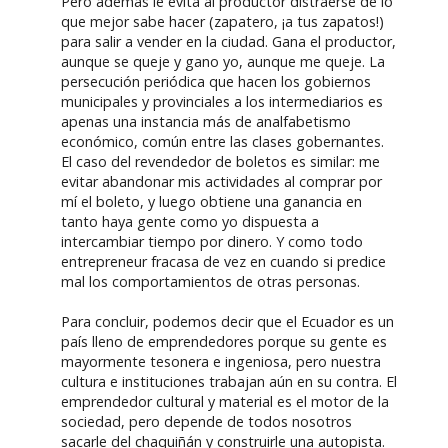
Pero además le evita al productor distraerse de lo
que mejor sabe hacer (zapatero, ¡a tus zapatos!)
para salir a vender en la ciudad. Gana el productor,
aunque se queje y gano yo, aunque me queje. La
persecución periódica que hacen los gobiernos
municipales y provinciales a los intermediarios es
apenas una instancia más de analfabetismo
económico, común entre las clases gobernantes.
El caso del revendedor de boletos es similar: me
evitar abandonar mis actividades al comprar por
mí el boleto, y luego obtiene una ganancia en
tanto haya gente como yo dispuesta a
intercambiar tiempo por dinero. Y como todo
entrepreneur fracasa de vez en cuando si predice
mal los comportamientos de otras personas.
Para concluir, podemos decir que el Ecuador es un
país lleno de emprendedores porque su gente es
mayormente tesonera e ingeniosa, pero nuestra
cultura e instituciones trabajan aún en su contra. El
emprendedor cultural y material es el motor de la
sociedad, pero depende de todos nosotros
sacarle del chaquiñán y construirle una autopista.