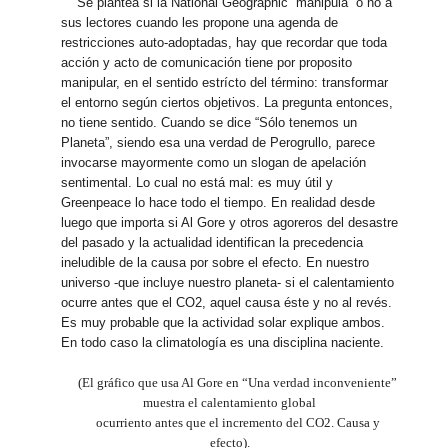
Se plantea si la National Geographic “manipula” o no a
sus lectores cuando les propone una agenda de
restricciones auto-adoptadas, hay que recordar que toda
acción y acto de comunicación tiene por proposito
manipular, en el sentido estrícto del término: transformar
el entorno según ciertos objetivos. La pregunta entonces,
no tiene sentido. Cuando se dice “Sólo tenemos un
Planeta”, siendo esa una verdad de Perogrullo, parece
invocarse mayormente como un slogan de apelación
sentimental. Lo cual no está mal: es muy útil y
Greenpeace lo hace todo el tiempo. En realidad desde
luego que importa si Al Gore y otros agoreros del desastre
del pasado y la actualidad identifican la precedencia
ineludible de la causa por sobre el efecto. En nuestro
universo -que incluye nuestro planeta- si el calentamiento
ocurre antes que el CO2, aquel causa éste y no al revés.
Es muy probable que la actividad solar explique ambos.
En todo caso la climatología es una disciplina naciente.
(El gráfico que usa Al Gore en “Una verdad inconveniente”
muestra el calentamiento global
ocurriento antes que el incremento del CO2. Causa y
efecto).