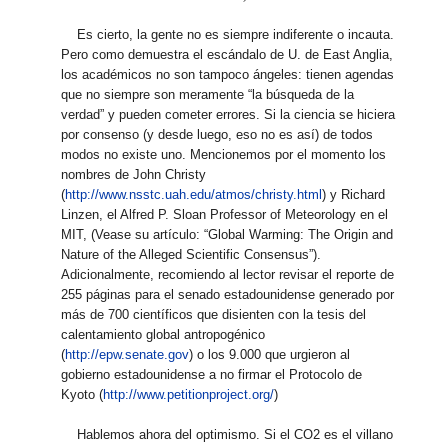
Es cierto, la gente no es siempre indiferente o incauta.
Pero como demuestra el escándalo de U. de East Anglia,
los académicos no son tampoco ángeles: tienen agendas
que no siempre son meramente “la búsqueda de la
verdad” y pueden cometer errores. Si la ciencia se hiciera
por consenso (y desde luego, eso no es así) de todos
modos no existe uno. Mencionemos por el momento los
nombres de John Christy
(
http://www.nsstc.uah.edu/atmos/christy.html
) y Richard
Linzen, el Alfred P. Sloan Professor of Meteorology en el
MIT, (Vease su artículo: “Global Warming: The Origin and
Nature of the Alleged Scientific Consensus”).
Adicionalmente, recomiendo al lector revisar el reporte de
255 páginas para el senado estadounidense generado por
más de 700 científicos que disienten con la tesis del
calentamiento global antropogénico
(
http://epw.senate.gov
) o los 9.000 que urgieron al
gobierno estadounidense a no firmar el Protocolo de
Kyoto (
http://www.petitionproject.org/
)
Hablemos ahora del optimismo. Si el CO2 es el villano