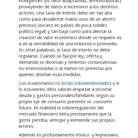
inteligentes (es decir adaptativas, armonizadoras)
proveyendo de datos e incentivos a los distintos
actores. Una tasa de interés debe ser tan alta
como para desalentar malos usos de un ahorro
precioso (escaso en países de poca solidez
político-legal) y tan baja como para alentar la
creación de valor económico donde se requiere vis
a vis la rentabilidad de una industria o promedio.
En otras palabras, la tasa de interés no debe
regularse. Cuando se fija por ley, oferta y
demanda se divorcian y tenemos consecuencias
no-intencionadas o al menos no-previstas por
quienes diseñan esas medidas.
Los ecuatorianos
no están sobreendeudados
y si
lo estuvieren, ellos sabrán empezar a recortar
deuda y gastos personales/familiares según su
propio eje de consumo presente vs. consumo
futuro. En realidad la sobrerregulación del
mercado financiero evita precisamente que la
gente perciba, anticipe y enmiende sus propios
errores.
Además es profundamente irónico -y keynesiano,