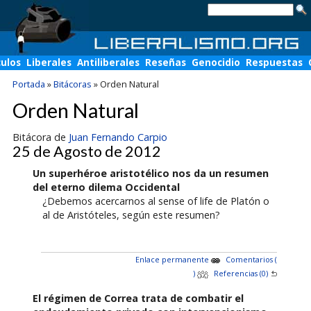
culos
Liberales
Antiliberales
Reseñas
Genocidio
Respuestas
Portada
»
Bitácoras
»
Orden Natural
Orden Natural
Bitácora de
Juan Fernando Carpio
25 de Agosto de 2012
Un superhéroe aristotélico nos da un resumen
del eterno dilema Occidental
¿Debemos acercarnos al sense of life de Platón o
al de Aristóteles, según este resumen?
Enlace permanente
Comentarios (
)
Referencias (0)
El régimen de Correa trata de combatir el