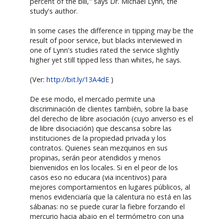
percent of the bill," says Dr. Michael Lynn, the
study's author.
In some cases the difference in tipping may be the
result of poor service, but blacks interviewed in
one of Lynn's studies rated the service slightly
higher yet still tipped less than whites, he says.
(Ver:
http://bit.ly/13A4dE
)
De ese modo, el mercado permite una
discriminación de clientes también, sobre la base
del derecho de libre asociación (cuyo anverso es el
de libre disociación) que descansa sobre las
instituciones de la propiedad privada y los
contratos. Quienes sean mezquinos en sus
propinas, serán peor atendidos y menos
bienvenidos en los locales. Si en el peor de los
casos eso no educara (via incentivos) para
mejores comportamientos en lugares públicos, al
menos evidenciaría que la calentura no está en las
sábanas: no se puede curar la fiebre forzando el
mercurio hacia abajo en el termómetro con una