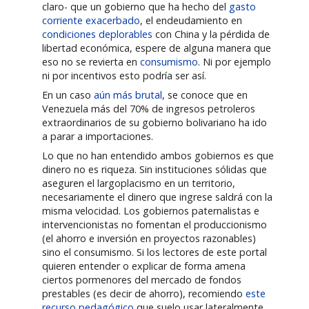
claro- que un gobierno que ha hecho del
gasto
corriente exacerbado
, el endeudamiento en
condiciones deplorables
con China y la pérdida de
libertad económica, espere de alguna manera que
eso no se revierta en
consumismo
. Ni por ejemplo
ni por incentivos esto podría ser así.
En un caso
aún más brutal
, se conoce que en
Venezuela más del 70% de ingresos petroleros
extraordinarios de su gobierno bolivariano ha ido
a parar a importaciones.
Lo que no han entendido ambos gobiernos es que
dinero no es riqueza. Sin instituciones sólidas que
aseguren el largoplacismo en un territorio,
necesariamente el dinero que ingrese saldrá con la
misma velocidad. Los gobiernos paternalistas e
intervencionistas no fomentan el produccionismo
(el ahorro e inversión en proyectos razonables)
sino el consumismo. Si los lectores de este portal
quieren entender o explicar de forma amena
ciertos pormenores del mercado de fondos
prestables (es decir de ahorro), recomiendo
este
recurso pedagógico
que suelo usar lateralmente