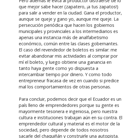
Pero además le evita al productor distraerse de lo
que mejor sabe hacer (zapatero, ¡a tus zapatos!)
para salir a vender en la ciudad. Gana el productor,
aunque se queje y gano yo, aunque me queje. La
persecución periódica que hacen los gobiernos
municipales y provinciales a los intermediarios es
apenas una instancia más de analfabetismo
económico, común entre las clases gobernantes.
El caso del revendedor de boletos es similar: me
evitar abandonar mis actividades al comprar por
mí el boleto, y luego obtiene una ganancia en
tanto haya gente como yo dispuesta a
intercambiar tiempo por dinero. Y como todo
entrepreneur fracasa de vez en cuando si predice
mal los comportamientos de otras personas.
Para concluir, podemos decir que el Ecuador es un
país lleno de emprendedores porque su gente es
mayormente tesonera e ingeniosa, pero nuestra
cultura e instituciones trabajan aún en su contra. El
emprendedor cultural y material es el motor de la
sociedad, pero depende de todos nosotros
sacarle del chaquiñán y construirle una autopista.