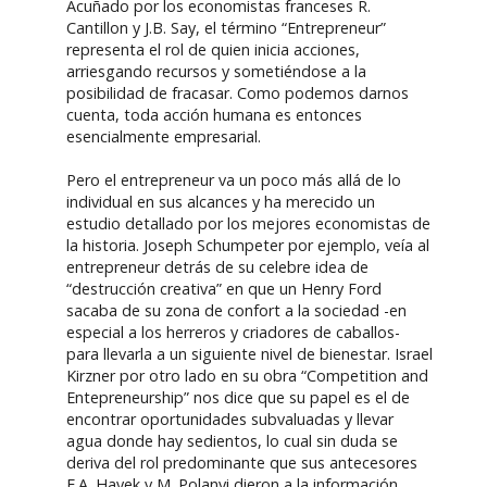
Acuñado por los economistas franceses R.
Cantillon y J.B. Say, el término “Entrepreneur”
representa el rol de quien inicia acciones,
arriesgando recursos y sometiéndose a la
posibilidad de fracasar. Como podemos darnos
cuenta, toda acción humana es entonces
esencialmente empresarial.
Pero el entrepreneur va un poco más allá de lo
individual en sus alcances y ha merecido un
estudio detallado por los mejores economistas de
la historia. Joseph Schumpeter por ejemplo, veía al
entrepreneur detrás de su celebre idea de
“destrucción creativa” en que un Henry Ford
sacaba de su zona de confort a la sociedad -en
especial a los herreros y criadores de caballos-
para llevarla a un siguiente nivel de bienestar. Israel
Kirzner por otro lado en su obra “Competition and
Entepreneurship” nos dice que su papel es el de
encontrar oportunidades subvaluadas y llevar
agua donde hay sedientos, lo cual sin duda se
deriva del rol predominante que sus antecesores
F.A. Hayek y M. Polanyi dieron a la información