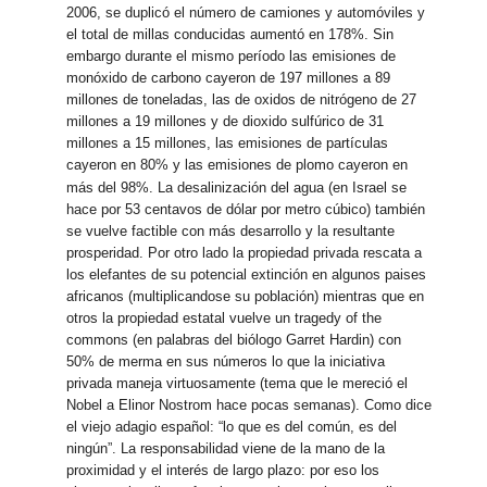
2006, se duplicó el número de camiones y automóviles y
el total de millas conducidas aumentó en 178%. Sin
embargo durante el mismo período las emisiones de
monóxido de carbono cayeron de 197 millones a 89
millones de toneladas, las de oxidos de nitrógeno de 27
millones a 19 millones y de dioxido sulfúrico de 31
millones a 15 millones, las emisiones de partículas
cayeron en 80% y las emisiones de plomo cayeron en
más del 98%.
La desalinización del agua (en Israel se
hace por 53 centavos de dólar por metro cúbico) también
se vuelve factible con más desarrollo y la resultante
prosperidad. Por otro lado la propiedad privada rescata a
los elefantes de su potencial extinción en algunos paises
africanos (multiplicandose su población) mientras que en
otros la propiedad estatal vuelve un tragedy of the
commons (en palabras del biólogo Garret Hardin) con
50% de merma en sus números lo que la iniciativa
privada maneja virtuosamente (tema que le mereció el
Nobel a Elinor Nostrom hace pocas semanas). Como dice
el viejo adagio español: “lo que es del común, es del
ningún”. La responsabilidad viene de la mano de la
proximidad y el interés de largo plazo: por eso los