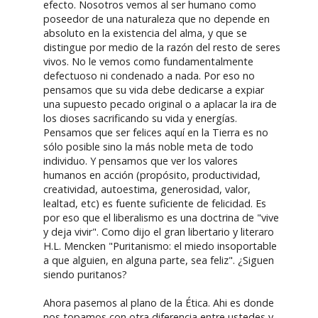
efecto. Nosotros vemos al ser humano como
poseedor de una naturaleza que no depende en
absoluto en la existencia del alma, y que se
distingue por medio de la razón del resto de seres
vivos. No le vemos como fundamentalmente
defectuoso ni condenado a nada. Por eso no
pensamos que su vida debe dedicarse a expiar
una supuesto pecado original o a aplacar la ira de
los dioses sacrificando su vida y energías.
Pensamos que ser felices aquí en la Tierra es no
sólo posible sino la más noble meta de todo
individuo. Y pensamos que ver los valores
humanos en acción (propósito, productividad,
creatividad, autoestima, generosidad, valor,
lealtad, etc) es fuente suficiente de felicidad. Es
por eso que el liberalismo es una doctrina de "vive
y deja vivir". Como dijo el gran libertario y literaro
H.L. Mencken "Puritanismo: el miedo insoportable
a que alguien, en alguna parte, sea feliz". ¿Siguen
siendo puritanos?
Ahora pasemos al plano de la Ética. Ahi es donde
nos topamos con otra diferencia entre ustedes y