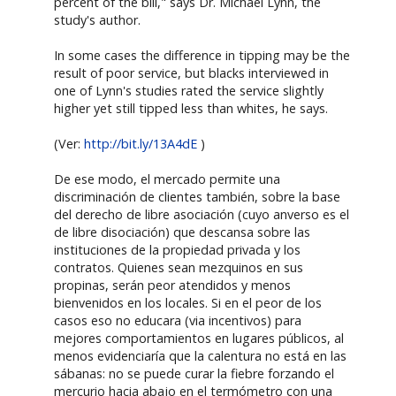
percent of the bill," says Dr. Michael Lynn, the
study's author.
In some cases the difference in tipping may be the
result of poor service, but blacks interviewed in
one of Lynn's studies rated the service slightly
higher yet still tipped less than whites, he says.
(Ver:
http://bit.ly/13A4dE
)
De ese modo, el mercado permite una
discriminación de clientes también, sobre la base
del derecho de libre asociación (cuyo anverso es el
de libre disociación) que descansa sobre las
instituciones de la propiedad privada y los
contratos. Quienes sean mezquinos en sus
propinas, serán peor atendidos y menos
bienvenidos en los locales. Si en el peor de los
casos eso no educara (via incentivos) para
mejores comportamientos en lugares públicos, al
menos evidenciaría que la calentura no está en las
sábanas: no se puede curar la fiebre forzando el
mercurio hacia abajo en el termómetro con una