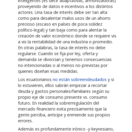
inteligentes (es decir adaptativas, armonizadoras)
proveyendo de datos e incentivos a los distintos
actores. Una tasa de interés debe ser tan alta
como para desalentar malos usos de un ahorro
precioso (escaso en países de poca solidez
político-legal) y tan baja como para alentar la
creación de valor económico donde se requiere vis
a vis la rentabilidad de una industria o promedio.
En otras palabras, la tasa de interés no debe
regularse. Cuando se fija por ley, oferta y
demanda se divorcian y tenemos consecuencias
no-intencionadas o al menos no-previstas por
quienes diseñan esas medidas.
Los ecuatorianos
no están sobreendeudados
y si
lo estuvieren, ellos sabrán empezar a recortar
deuda y gastos personales/familiares según su
propio eje de consumo presente vs. consumo
futuro. En realidad la sobrerregulación del
mercado financiero evita precisamente que la
gente perciba, anticipe y enmiende sus propios
errores.
Además es profundamente irónico -y keynesiano,