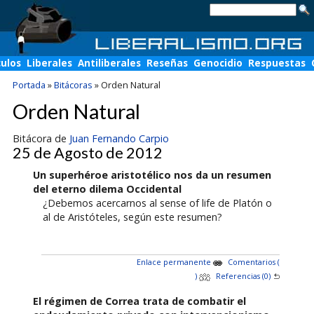
culos
Liberales
Antiliberales
Reseñas
Genocidio
Respuestas
Portada
»
Bitácoras
»
Orden Natural
Orden Natural
Bitácora de
Juan Fernando Carpio
25 de Agosto de 2012
Un superhéroe aristotélico nos da un resumen
del eterno dilema Occidental
¿Debemos acercarnos al sense of life de Platón o
al de Aristóteles, según este resumen?
Enlace permanente
Comentarios (
)
Referencias (0)
El régimen de Correa trata de combatir el