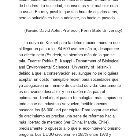
de Londres. La suciedad, los insectos y el mal olor eran
lo usual. Es muy posible que sea hora de dejarlos atrás,
pero la solución es hacia adelante, no hacia el pasado.
David Abler, Profesor, Penn State University)
(Fuente:
La curva de Kuznet para la deforestación muestra que
al llegar un país a los $4.600 usd per cápita, desaparece
su efecto neto (Es decir, se siembra más de lo que se
tala. Fuente: Pekka E. Kauppi - Department of Biological
and Environmental Sciences, University of Helsinki)
debido a que la conservación es, aunque no se lo quiera
aceptar, un costo manejable recién para sociedades que
ya aseguraron un mínimo de calidad de vida. Ciertamente
es un avance deseable, y una razón más para el
optimismo. También el paso a tecnologías más limpias en
toda clase de industrias se vuelve factible apenas
pasados los $8.000 usd per cápita. Para lograr ese nivel
de crecimiento es precisa una serie de reformas hacia
más libertad de mercado (ver China, Irlanda, Chile),
precisamente lo opuesto a lo que el eco-intervencionismo
pregona. Los EEUU crecieron en 195% entre 1970 y