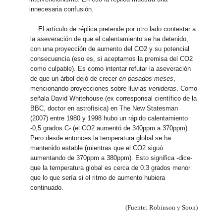
innecesaria confusión.
El artículo de réplica pretende por otro lado contestar a
la aseveración de que el calentamiento se ha detenido,
con una proyección de aumento del CO2 y su potencial
consecuencia (eso es, si aceptamos la premisa del CO2
como culpable). Es como intentar refutar la aseveración
de que un árbol dejó de crecer
en pasados meses
,
mencionando proyecciones sobre lluvias
venideras
. Como
señala David Whitehouse (ex corresponsal científico de la
BBC, doctor en astrofísica) en The New Statesman
(2007) entre 1980 y 1998 hubo un rápido calentamiento
-0,5 grados C- (el CO2 aumentó de 340ppm a 370ppm).
Pero desde entonces la temperatura global se ha
mantenido estable (mientras que el CO2 siguó
aumentando de 370ppm a 380ppm). Esto significa -dice-
que la temperatura global es cerca de 0.3 grados menor
que lo que sería si el ritmo de aumento hubiera
continuado.
(Fuente: Robinson y Soon)