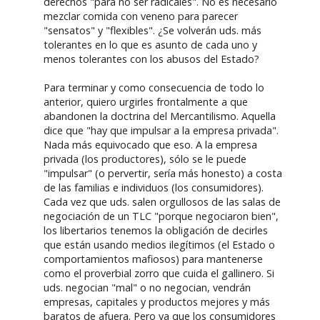
derechos "para no ser radicales". No es necesario
mezclar comida con veneno para parecer
"sensatos" y "flexibles". ¿Se volverán uds. más
tolerantes en lo que es asunto de cada uno y
menos tolerantes con los abusos del Estado?
Para terminar y como consecuencia de todo lo
anterior, quiero urgirles frontalmente a que
abandonen la doctrina del Mercantilismo. Aquella
dice que "hay que impulsar a la empresa privada".
Nada más equivocado que eso. A la empresa
privada (los productores), sólo se le puede
"impulsar" (o pervertir, sería más honesto) a costa
de las familias e individuos (los consumidores).
Cada vez que uds. salen orgullosos de las salas de
negociación de un TLC "porque negociaron bien",
los libertarios tenemos la obligación de decirles
que están usando medios ilegítimos (el Estado o
comportamientos mafiosos) para mantenerse
como el proverbial zorro que cuida el gallinero. Si
uds. negocian "mal" o no negocian, vendrán
empresas, capitales y productos mejores y más
baratos de afuera. Pero ya que los consumidores