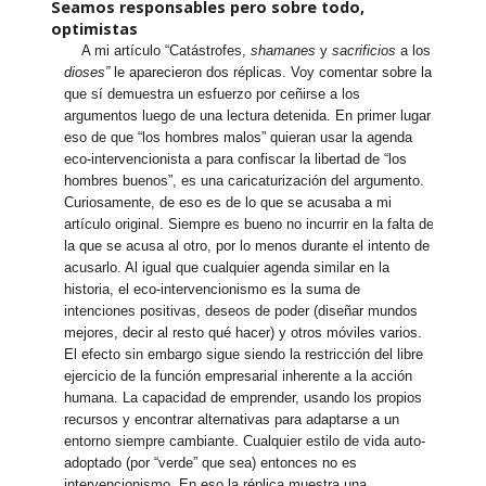
Seamos responsables pero sobre todo,
optimistas
A mi artículo “Catástrofes,
shamanes
y
sacrificios
a los
dioses”
le aparecieron dos réplicas. Voy comentar sobre la
que sí demuestra un esfuerzo por ceñirse a los
argumentos luego de una lectura detenida. En primer lugar
eso de que “los hombres malos” quieran usar la agenda
eco-intervencionista a para confiscar la libertad de “los
hombres buenos”, es una caricaturización del argumento.
Curiosamente, de eso es de lo que se acusaba a mi
artículo original. Siempre es bueno no incurrir en la falta de
la que se acusa al otro, por lo menos durante el intento de
acusarlo. Al igual que cualquier agenda similar en la
historia, el eco-intervencionismo es la suma de
intenciones positivas, deseos de poder (diseñar mundos
mejores, decir al resto qué hacer) y otros móviles varios.
El efecto sin embargo sigue siendo la restricción del libre
ejercicio de la función empresarial inherente a la acción
humana. La capacidad de emprender, usando los propios
recursos y encontrar alternativas para adaptarse a un
entorno siempre cambiante. Cualquier estilo de vida auto-
adoptado (por “verde” que sea) entonces no es
intervencionismo. En eso la réplica muestra una