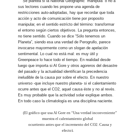
Se plantea si la National Geographic “manipula” o no a
sus lectores cuando les propone una agenda de
restricciones auto-adoptadas, hay que recordar que toda
acción y acto de comunicación tiene por proposito
manipular, en el sentido estrícto del término: transformar
el entorno según ciertos objetivos. La pregunta entonces,
no tiene sentido. Cuando se dice “Sólo tenemos un
Planeta”, siendo esa una verdad de Perogrullo, parece
invocarse mayormente como un slogan de apelación
sentimental. Lo cual no está mal: es muy útil y
Greenpeace lo hace todo el tiempo. En realidad desde
luego que importa si Al Gore y otros agoreros del desastre
del pasado y la actualidad identifican la precedencia
ineludible de la causa por sobre el efecto. En nuestro
universo -que incluye nuestro planeta- si el calentamiento
ocurre antes que el CO2, aquel causa éste y no al revés.
Es muy probable que la actividad solar explique ambos.
En todo caso la climatología es una disciplina naciente.
(El gráfico que usa Al Gore en “Una verdad inconveniente”
muestra el calentamiento global
ocurriento antes que el incremento del CO2. Causa y
efecto).