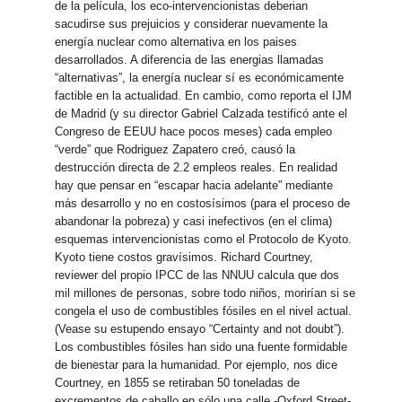
de la película, los eco-intervencionistas deberian
sacudirse sus prejuicios y considerar nuevamente la
energía nuclear como alternativa en los paises
desarrollados. A diferencia de las energias llamadas
“alternativas”, la energía nuclear sí es económicamente
factible en la actualidad. En cambio, como reporta el IJM
de Madrid (y su director Gabriel Calzada testificó ante el
Congreso de EEUU hace pocos meses) cada empleo
“verde” que Rodriguez Zapatero creó, causó la
destrucción directa de 2.2 empleos reales. En realidad
hay que pensar en “escapar hacia adelante” mediante
más desarrollo y no en costosísimos (para el proceso de
abandonar la pobreza) y casi inefectivos (en el clima)
esquemas intervencionistas como el Protocolo de Kyoto.
Kyoto tiene costos gravísimos. Richard Courtney,
reviewer del propio IPCC de las NNUU calcula que dos
mil millones de personas, sobre todo niños, morirían si se
congela el uso de combustibles fósiles en el nivel actual.
(Vease su estupendo ensayo “Certainty and not doubt”).
Los combustibles fósiles han sido una fuente formidable
de bienestar para la humanidad. Por ejemplo, nos dice
Courtney, en 1855 se retiraban 50 toneladas de
excrementos de caballo en sólo una calle -Oxford Street-