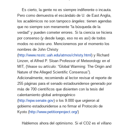
Es cierto, la gente no es siempre indiferente o incauta.
Pero como demuestra el escándalo de U. de East Anglia,
los académicos no son tampoco ángeles: tienen agendas
que no siempre son meramente “la búsqueda de la
verdad” y pueden cometer errores. Si la ciencia se hiciera
por consenso (y desde luego, eso no es así) de todos
modos no existe uno. Mencionemos por el momento los
nombres de John Christy
(
http://www.nsstc.uah.edu/atmos/christy.html
) y Richard
Linzen, el Alfred P. Sloan Professor of Meteorology en el
MIT, (Vease su artículo: “Global Warming: The Origin and
Nature of the Alleged Scientific Consensus”).
Adicionalmente, recomiendo al lector revisar el reporte de
255 páginas para el senado estadounidense generado por
más de 700 científicos que disienten con la tesis del
calentamiento global antropogénico
(
http://epw.senate.gov
) o los 9.000 que urgieron al
gobierno estadounidense a no firmar el Protocolo de
Kyoto (
http://www.petitionproject.org/
)
Hablemos ahora del optimismo. Si el CO2 es el villano