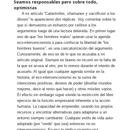
Seamos responsables pero sobre todo,
optimistas
A mi artículo “Catástrofes,
shamanes
y
sacrificios
a los
dioses”
le aparecieron dos réplicas. Voy comentar sobre la
que sí demuestra un esfuerzo por ceñirse a los
argumentos luego de una lectura detenida. En primer lugar
eso de que “los hombres malos” quieran usar la agenda
eco-intervencionista a para confiscar la libertad de “los
hombres buenos”, es una caricaturización del argumento.
Curiosamente, de eso es de lo que se acusaba a mi
artículo original. Siempre es bueno no incurrir en la falta de
la que se acusa al otro, por lo menos durante el intento de
acusarlo. Al igual que cualquier agenda similar en la
historia, el eco-intervencionismo es la suma de
intenciones positivas, deseos de poder (diseñar mundos
mejores, decir al resto qué hacer) y otros móviles varios.
El efecto sin embargo sigue siendo la restricción del libre
ejercicio de la función empresarial inherente a la acción
humana. La capacidad de emprender, usando los propios
recursos y encontrar alternativas para adaptarse a un
entorno siempre cambiante. Cualquier estilo de vida auto-
adoptado (por “verde” que sea) entonces no es
intervencionismo. En eso la réplica muestra una