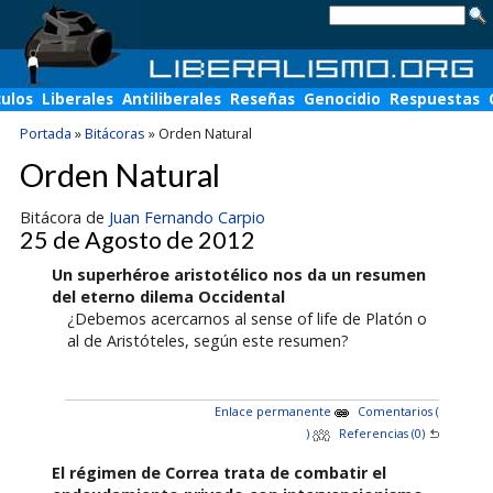
culos
Liberales
Antiliberales
Reseñas
Genocidio
Respuestas
Portada
»
Bitácoras
»
Orden Natural
Orden Natural
Bitácora de
Juan Fernando Carpio
25 de Agosto de 2012
Un superhéroe aristotélico nos da un resumen
del eterno dilema Occidental
¿Debemos acercarnos al sense of life de Platón o
al de Aristóteles, según este resumen?
Enlace permanente
Comentarios (
)
Referencias (0)
El régimen de Correa trata de combatir el