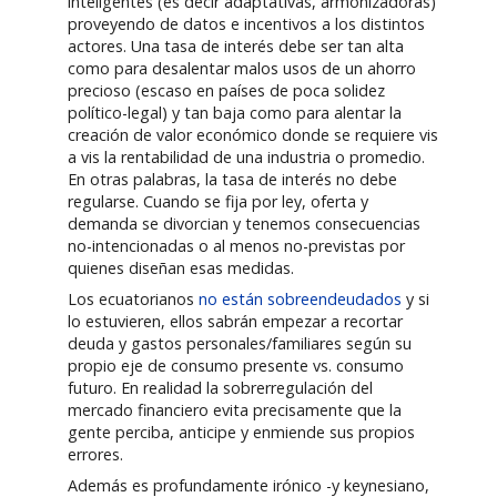
inteligentes (es decir adaptativas, armonizadoras)
proveyendo de datos e incentivos a los distintos
actores. Una tasa de interés debe ser tan alta
como para desalentar malos usos de un ahorro
precioso (escaso en países de poca solidez
político-legal) y tan baja como para alentar la
creación de valor económico donde se requiere vis
a vis la rentabilidad de una industria o promedio.
En otras palabras, la tasa de interés no debe
regularse. Cuando se fija por ley, oferta y
demanda se divorcian y tenemos consecuencias
no-intencionadas o al menos no-previstas por
quienes diseñan esas medidas.
Los ecuatorianos
no están sobreendeudados
y si
lo estuvieren, ellos sabrán empezar a recortar
deuda y gastos personales/familiares según su
propio eje de consumo presente vs. consumo
futuro. En realidad la sobrerregulación del
mercado financiero evita precisamente que la
gente perciba, anticipe y enmiende sus propios
errores.
Además es profundamente irónico -y keynesiano,