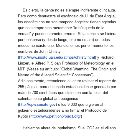
Es cierto, la gente no es siempre indiferente o incauta.
Pero como demuestra el escándalo de U. de East Anglia,
los académicos no son tampoco ángeles: tienen agendas
que no siempre son meramente “la búsqueda de la
verdad” y pueden cometer errores. Si la ciencia se hiciera
por consenso (y desde luego, eso no es así) de todos
modos no existe uno. Mencionemos por el momento los
nombres de John Christy
(
http://www.nsstc.uah.edu/atmos/christy.html
) y Richard
Linzen, el Alfred P. Sloan Professor of Meteorology en el
MIT, (Vease su artículo: “Global Warming: The Origin and
Nature of the Alleged Scientific Consensus”).
Adicionalmente, recomiendo al lector revisar el reporte de
255 páginas para el senado estadounidense generado por
más de 700 científicos que disienten con la tesis del
calentamiento global antropogénico
(
http://epw.senate.gov
) o los 9.000 que urgieron al
gobierno estadounidense a no firmar el Protocolo de
Kyoto (
http://www.petitionproject.org/
)
Hablemos ahora del optimismo. Si el CO2 es el villano