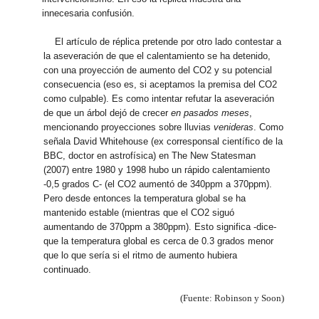
innecesaria confusión.
El artículo de réplica pretende por otro lado contestar a
la aseveración de que el calentamiento se ha detenido,
con una proyección de aumento del CO2 y su potencial
consecuencia (eso es, si aceptamos la premisa del CO2
como culpable). Es como intentar refutar la aseveración
de que un árbol dejó de crecer
en pasados meses
,
mencionando proyecciones sobre lluvias
venideras
. Como
señala David Whitehouse (ex corresponsal científico de la
BBC, doctor en astrofísica) en The New Statesman
(2007) entre 1980 y 1998 hubo un rápido calentamiento
-0,5 grados C- (el CO2 aumentó de 340ppm a 370ppm).
Pero desde entonces la temperatura global se ha
mantenido estable (mientras que el CO2 siguó
aumentando de 370ppm a 380ppm). Esto significa -dice-
que la temperatura global es cerca de 0.3 grados menor
que lo que sería si el ritmo de aumento hubiera
continuado.
(Fuente: Robinson y Soon)