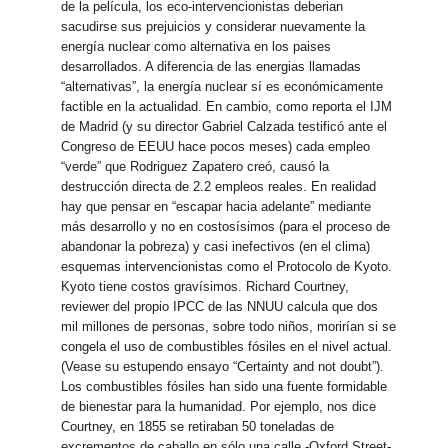
de la película, los eco-intervencionistas deberian
sacudirse sus prejuicios y considerar nuevamente la
energía nuclear como alternativa en los paises
desarrollados. A diferencia de las energias llamadas
“alternativas”, la energía nuclear sí es económicamente
factible en la actualidad. En cambio, como reporta el IJM
de Madrid (y su director Gabriel Calzada testificó ante el
Congreso de EEUU hace pocos meses) cada empleo
“verde” que Rodriguez Zapatero creó, causó la
destrucción directa de 2.2 empleos reales. En realidad
hay que pensar en “escapar hacia adelante” mediante
más desarrollo y no en costosísimos (para el proceso de
abandonar la pobreza) y casi inefectivos (en el clima)
esquemas intervencionistas como el Protocolo de Kyoto.
Kyoto tiene costos gravísimos. Richard Courtney,
reviewer del propio IPCC de las NNUU calcula que dos
mil millones de personas, sobre todo niños, morirían si se
congela el uso de combustibles fósiles en el nivel actual.
(Vease su estupendo ensayo “Certainty and not doubt”).
Los combustibles fósiles han sido una fuente formidable
de bienestar para la humanidad. Por ejemplo, nos dice
Courtney, en 1855 se retiraban 50 toneladas de
excrementos de caballo en sólo una calle -Oxford Street-