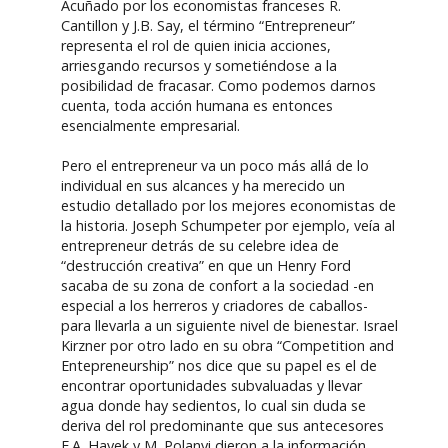
Acuñado por los economistas franceses R.
Cantillon y J.B. Say, el término “Entrepreneur”
representa el rol de quien inicia acciones,
arriesgando recursos y sometiéndose a la
posibilidad de fracasar. Como podemos darnos
cuenta, toda acción humana es entonces
esencialmente empresarial.
Pero el entrepreneur va un poco más allá de lo
individual en sus alcances y ha merecido un
estudio detallado por los mejores economistas de
la historia. Joseph Schumpeter por ejemplo, veía al
entrepreneur detrás de su celebre idea de
“destrucción creativa” en que un Henry Ford
sacaba de su zona de confort a la sociedad -en
especial a los herreros y criadores de caballos-
para llevarla a un siguiente nivel de bienestar. Israel
Kirzner por otro lado en su obra “Competition and
Entepreneurship” nos dice que su papel es el de
encontrar oportunidades subvaluadas y llevar
agua donde hay sedientos, lo cual sin duda se
deriva del rol predominante que sus antecesores
F.A. Hayek y M. Polanyi dieron a la información