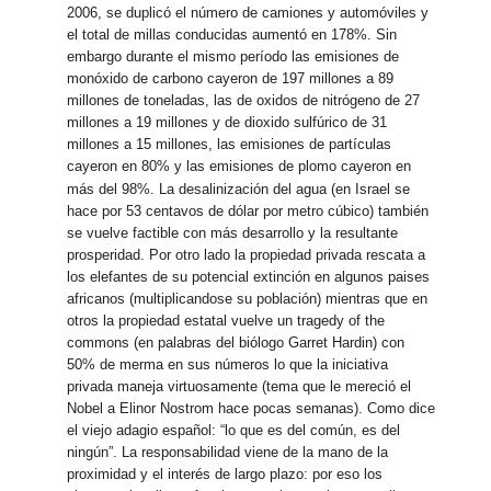
2006, se duplicó el número de camiones y automóviles y
el total de millas conducidas aumentó en 178%. Sin
embargo durante el mismo período las emisiones de
monóxido de carbono cayeron de 197 millones a 89
millones de toneladas, las de oxidos de nitrógeno de 27
millones a 19 millones y de dioxido sulfúrico de 31
millones a 15 millones, las emisiones de partículas
cayeron en 80% y las emisiones de plomo cayeron en
más del 98%.
La desalinización del agua (en Israel se
hace por 53 centavos de dólar por metro cúbico) también
se vuelve factible con más desarrollo y la resultante
prosperidad. Por otro lado la propiedad privada rescata a
los elefantes de su potencial extinción en algunos paises
africanos (multiplicandose su población) mientras que en
otros la propiedad estatal vuelve un tragedy of the
commons (en palabras del biólogo Garret Hardin) con
50% de merma en sus números lo que la iniciativa
privada maneja virtuosamente (tema que le mereció el
Nobel a Elinor Nostrom hace pocas semanas). Como dice
el viejo adagio español: “lo que es del común, es del
ningún”. La responsabilidad viene de la mano de la
proximidad y el interés de largo plazo: por eso los