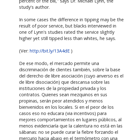
percent of the bill," says Dr. Michael Lynn, the
study's author.
In some cases the difference in tipping may be the
result of poor service, but blacks interviewed in
one of Lynn's studies rated the service slightly
higher yet still tipped less than whites, he says.
(Ver:
http://bit.ly/13A4dE
)
De ese modo, el mercado permite una
discriminación de clientes también, sobre la base
del derecho de libre asociación (cuyo anverso es el
de libre disociación) que descansa sobre las
instituciones de la propiedad privada y los
contratos. Quienes sean mezquinos en sus
propinas, serán peor atendidos y menos
bienvenidos en los locales. Si en el peor de los
casos eso no educara (via incentivos) para
mejores comportamientos en lugares públicos, al
menos evidenciaría que la calentura no está en las
sábanas: no se puede curar la fiebre forzando el
mercurio hacia abajo en el termómetro con una