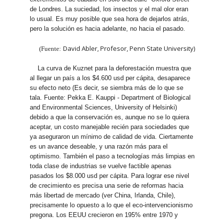
de Londres. La suciedad, los insectos y el mal olor eran
lo usual. Es muy posible que sea hora de dejarlos atrás,
pero la solución es hacia adelante, no hacia el pasado.
David Abler, Profesor, Penn State University)
(Fuente:
La curva de Kuznet para la deforestación muestra que
al llegar un país a los $4.600 usd per cápita, desaparece
su efecto neto (Es decir, se siembra más de lo que se
tala. Fuente: Pekka E. Kauppi - Department of Biological
and Environmental Sciences, University of Helsinki)
debido a que la conservación es, aunque no se lo quiera
aceptar, un costo manejable recién para sociedades que
ya aseguraron un mínimo de calidad de vida. Ciertamente
es un avance deseable, y una razón más para el
optimismo. También el paso a tecnologías más limpias en
toda clase de industrias se vuelve factible apenas
pasados los $8.000 usd per cápita. Para lograr ese nivel
de crecimiento es precisa una serie de reformas hacia
más libertad de mercado (ver China, Irlanda, Chile),
precisamente lo opuesto a lo que el eco-intervencionismo
pregona. Los EEUU crecieron en 195% entre 1970 y