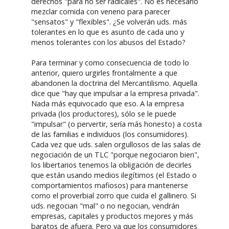
derechos "para no ser radicales". No es necesario
mezclar comida con veneno para parecer
"sensatos" y "flexibles". ¿Se volverán uds. más
tolerantes en lo que es asunto de cada uno y
menos tolerantes con los abusos del Estado?
Para terminar y como consecuencia de todo lo
anterior, quiero urgirles frontalmente a que
abandonen la doctrina del Mercantilismo. Aquella
dice que "hay que impulsar a la empresa privada".
Nada más equivocado que eso. A la empresa
privada (los productores), sólo se le puede
"impulsar" (o pervertir, sería más honesto) a costa
de las familias e individuos (los consumidores).
Cada vez que uds. salen orgullosos de las salas de
negociación de un TLC "porque negociaron bien",
los libertarios tenemos la obligación de decirles
que están usando medios ilegítimos (el Estado o
comportamientos mafiosos) para mantenerse
como el proverbial zorro que cuida el gallinero. Si
uds. negocian "mal" o no negocian, vendrán
empresas, capitales y productos mejores y más
baratos de afuera. Pero ya que los consumidores