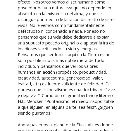
efecto. Nosotros vemos al ser humano como
poseedor de una naturaleza que no depende en
absoluto en la existencia del alma, y que se
distingue por medio de la razón del resto de seres
vivos. No le vemos como fundamentalmente
defectuoso ni condenado a nada. Por eso no
pensamos que su vida debe dedicarse a expiar
una supuesto pecado original o a aplacar la ira de
los dioses sacrificando su vida y energías.
Pensamos que ser felices aquí en la Tierra es no
sólo posible sino la más noble meta de todo
individuo. Y pensamos que ver los valores
humanos en acción (propósito, productividad,
creatividad, autoestima, generosidad, valor,
lealtad, etc) es fuente suficiente de felicidad. Es
por eso que el liberalismo es una doctrina de "vive
y deja vivir". Como dijo el gran libertario y literaro
H.L. Mencken "Puritanismo: el miedo insoportable
a que alguien, en alguna parte, sea feliz". ¿Siguen
siendo puritanos?
Ahora pasemos al plano de la Ética. Ahi es donde
nos topamos con otra diferencia entre ustedes y