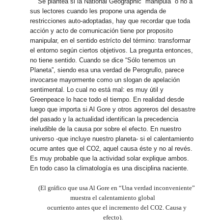
Se plantea si la National Geographic “manipula” o no a
sus lectores cuando les propone una agenda de
restricciones auto-adoptadas, hay que recordar que toda
acción y acto de comunicación tiene por proposito
manipular, en el sentido estrícto del término: transformar
el entorno según ciertos objetivos. La pregunta entonces,
no tiene sentido. Cuando se dice “Sólo tenemos un
Planeta”, siendo esa una verdad de Perogrullo, parece
invocarse mayormente como un slogan de apelación
sentimental. Lo cual no está mal: es muy útil y
Greenpeace lo hace todo el tiempo. En realidad desde
luego que importa si Al Gore y otros agoreros del desastre
del pasado y la actualidad identifican la precedencia
ineludible de la causa por sobre el efecto. En nuestro
universo -que incluye nuestro planeta- si el calentamiento
ocurre antes que el CO2, aquel causa éste y no al revés.
Es muy probable que la actividad solar explique ambos.
En todo caso la climatología es una disciplina naciente.
(El gráfico que usa Al Gore en “Una verdad inconveniente”
muestra el calentamiento global
ocurriento antes que el incremento del CO2. Causa y
efecto).