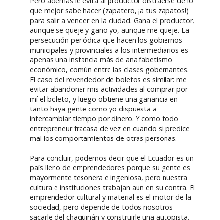
Pero además le evita al productor distraerse de lo
que mejor sabe hacer (zapatero, ¡a tus zapatos!)
para salir a vender en la ciudad. Gana el productor,
aunque se queje y gano yo, aunque me queje. La
persecución periódica que hacen los gobiernos
municipales y provinciales a los intermediarios es
apenas una instancia más de analfabetismo
económico, común entre las clases gobernantes.
El caso del revendedor de boletos es similar: me
evitar abandonar mis actividades al comprar por
mí el boleto, y luego obtiene una ganancia en
tanto haya gente como yo dispuesta a
intercambiar tiempo por dinero. Y como todo
entrepreneur fracasa de vez en cuando si predice
mal los comportamientos de otras personas.
Para concluir, podemos decir que el Ecuador es un
país lleno de emprendedores porque su gente es
mayormente tesonera e ingeniosa, pero nuestra
cultura e instituciones trabajan aún en su contra. El
emprendedor cultural y material es el motor de la
sociedad, pero depende de todos nosotros
sacarle del chaquiñán y construirle una autopista.