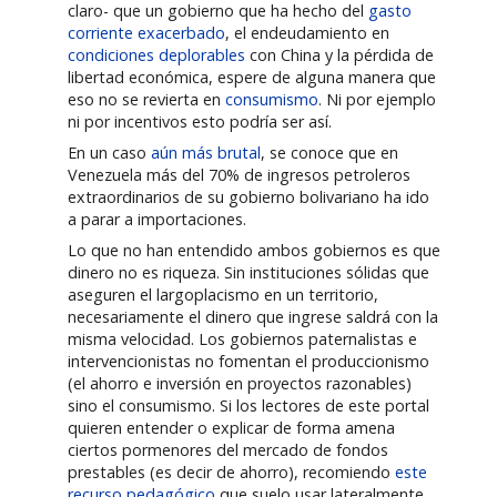
claro- que un gobierno que ha hecho del
gasto
corriente exacerbado
, el endeudamiento en
condiciones deplorables
con China y la pérdida de
libertad económica, espere de alguna manera que
eso no se revierta en
consumismo
. Ni por ejemplo
ni por incentivos esto podría ser así.
En un caso
aún más brutal
, se conoce que en
Venezuela más del 70% de ingresos petroleros
extraordinarios de su gobierno bolivariano ha ido
a parar a importaciones.
Lo que no han entendido ambos gobiernos es que
dinero no es riqueza. Sin instituciones sólidas que
aseguren el largoplacismo en un territorio,
necesariamente el dinero que ingrese saldrá con la
misma velocidad. Los gobiernos paternalistas e
intervencionistas no fomentan el produccionismo
(el ahorro e inversión en proyectos razonables)
sino el consumismo. Si los lectores de este portal
quieren entender o explicar de forma amena
ciertos pormenores del mercado de fondos
prestables (es decir de ahorro), recomiendo
este
recurso pedagógico
que suelo usar lateralmente