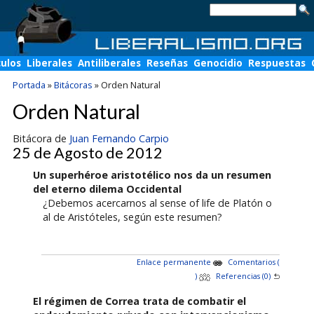
culos
Liberales
Antiliberales
Reseñas
Genocidio
Respuestas
Portada
»
Bitácoras
»
Orden Natural
Orden Natural
Bitácora de
Juan Fernando Carpio
25 de Agosto de 2012
Un superhéroe aristotélico nos da un resumen
del eterno dilema Occidental
¿Debemos acercarnos al sense of life de Platón o
al de Aristóteles, según este resumen?
Enlace permanente
Comentarios (
)
Referencias (0)
El régimen de Correa trata de combatir el