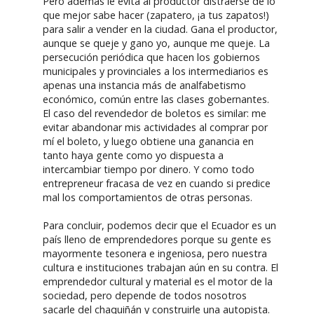
Pero además le evita al productor distraerse de lo
que mejor sabe hacer (zapatero, ¡a tus zapatos!)
para salir a vender en la ciudad. Gana el productor,
aunque se queje y gano yo, aunque me queje. La
persecución periódica que hacen los gobiernos
municipales y provinciales a los intermediarios es
apenas una instancia más de analfabetismo
económico, común entre las clases gobernantes.
El caso del revendedor de boletos es similar: me
evitar abandonar mis actividades al comprar por
mí el boleto, y luego obtiene una ganancia en
tanto haya gente como yo dispuesta a
intercambiar tiempo por dinero. Y como todo
entrepreneur fracasa de vez en cuando si predice
mal los comportamientos de otras personas.
Para concluir, podemos decir que el Ecuador es un
país lleno de emprendedores porque su gente es
mayormente tesonera e ingeniosa, pero nuestra
cultura e instituciones trabajan aún en su contra. El
emprendedor cultural y material es el motor de la
sociedad, pero depende de todos nosotros
sacarle del chaquiñán y construirle una autopista.