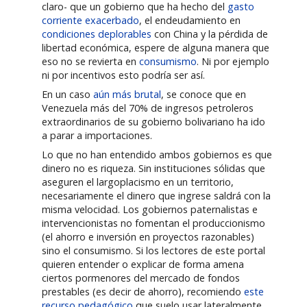
claro- que un gobierno que ha hecho del
gasto
corriente exacerbado
, el endeudamiento en
condiciones deplorables
con China y la pérdida de
libertad económica, espere de alguna manera que
eso no se revierta en
consumismo
. Ni por ejemplo
ni por incentivos esto podría ser así.
En un caso
aún más brutal
, se conoce que en
Venezuela más del 70% de ingresos petroleros
extraordinarios de su gobierno bolivariano ha ido
a parar a importaciones.
Lo que no han entendido ambos gobiernos es que
dinero no es riqueza. Sin instituciones sólidas que
aseguren el largoplacismo en un territorio,
necesariamente el dinero que ingrese saldrá con la
misma velocidad. Los gobiernos paternalistas e
intervencionistas no fomentan el produccionismo
(el ahorro e inversión en proyectos razonables)
sino el consumismo. Si los lectores de este portal
quieren entender o explicar de forma amena
ciertos pormenores del mercado de fondos
prestables (es decir de ahorro), recomiendo
este
recurso pedagógico
que suelo usar lateralmente