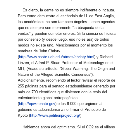
Es cierto, la gente no es siempre indiferente o incauta.
Pero como demuestra el escándalo de U. de East Anglia,
los académicos no son tampoco ángeles: tienen agendas
que no siempre son meramente “la búsqueda de la
verdad” y pueden cometer errores. Si la ciencia se hiciera
por consenso (y desde luego, eso no es así) de todos
modos no existe uno. Mencionemos por el momento los
nombres de John Christy
(
http://www.nsstc.uah.edu/atmos/christy.html
) y Richard
Linzen, el Alfred P. Sloan Professor of Meteorology en el
MIT, (Vease su artículo: “Global Warming: The Origin and
Nature of the Alleged Scientific Consensus”).
Adicionalmente, recomiendo al lector revisar el reporte de
255 páginas para el senado estadounidense generado por
más de 700 científicos que disienten con la tesis del
calentamiento global antropogénico
(
http://epw.senate.gov
) o los 9.000 que urgieron al
gobierno estadounidense a no firmar el Protocolo de
Kyoto (
http://www.petitionproject.org/
)
Hablemos ahora del optimismo. Si el CO2 es el villano