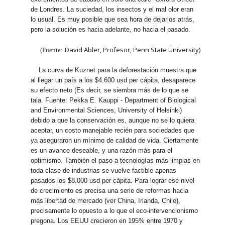
de Londres. La suciedad, los insectos y el mal olor eran
lo usual. Es muy posible que sea hora de dejarlos atrás,
pero la solución es hacia adelante, no hacia el pasado.
David Abler, Profesor, Penn State University)
(Fuente:
La curva de Kuznet para la deforestación muestra que
al llegar un país a los $4.600 usd per cápita, desaparece
su efecto neto (Es decir, se siembra más de lo que se
tala. Fuente: Pekka E. Kauppi - Department of Biological
and Environmental Sciences, University of Helsinki)
debido a que la conservación es, aunque no se lo quiera
aceptar, un costo manejable recién para sociedades que
ya aseguraron un mínimo de calidad de vida. Ciertamente
es un avance deseable, y una razón más para el
optimismo. También el paso a tecnologías más limpias en
toda clase de industrias se vuelve factible apenas
pasados los $8.000 usd per cápita. Para lograr ese nivel
de crecimiento es precisa una serie de reformas hacia
más libertad de mercado (ver China, Irlanda, Chile),
precisamente lo opuesto a lo que el eco-intervencionismo
pregona. Los EEUU crecieron en 195% entre 1970 y