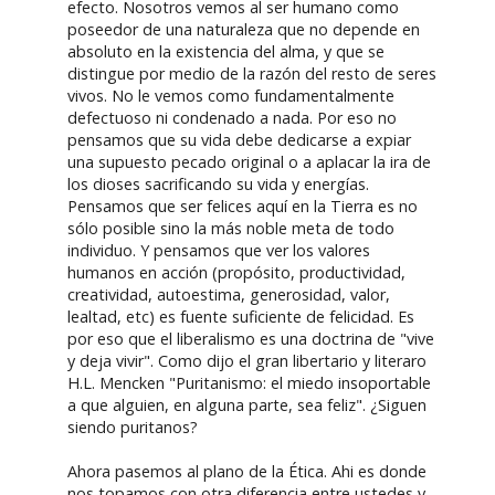
efecto. Nosotros vemos al ser humano como
poseedor de una naturaleza que no depende en
absoluto en la existencia del alma, y que se
distingue por medio de la razón del resto de seres
vivos. No le vemos como fundamentalmente
defectuoso ni condenado a nada. Por eso no
pensamos que su vida debe dedicarse a expiar
una supuesto pecado original o a aplacar la ira de
los dioses sacrificando su vida y energías.
Pensamos que ser felices aquí en la Tierra es no
sólo posible sino la más noble meta de todo
individuo. Y pensamos que ver los valores
humanos en acción (propósito, productividad,
creatividad, autoestima, generosidad, valor,
lealtad, etc) es fuente suficiente de felicidad. Es
por eso que el liberalismo es una doctrina de "vive
y deja vivir". Como dijo el gran libertario y literaro
H.L. Mencken "Puritanismo: el miedo insoportable
a que alguien, en alguna parte, sea feliz". ¿Siguen
siendo puritanos?
Ahora pasemos al plano de la Ética. Ahi es donde
nos topamos con otra diferencia entre ustedes y