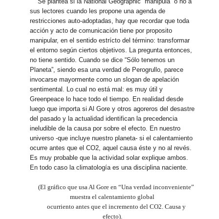
Se plantea si la National Geographic “manipula” o no a
sus lectores cuando les propone una agenda de
restricciones auto-adoptadas, hay que recordar que toda
acción y acto de comunicación tiene por proposito
manipular, en el sentido estrícto del término: transformar
el entorno según ciertos objetivos. La pregunta entonces,
no tiene sentido. Cuando se dice “Sólo tenemos un
Planeta”, siendo esa una verdad de Perogrullo, parece
invocarse mayormente como un slogan de apelación
sentimental. Lo cual no está mal: es muy útil y
Greenpeace lo hace todo el tiempo. En realidad desde
luego que importa si Al Gore y otros agoreros del desastre
del pasado y la actualidad identifican la precedencia
ineludible de la causa por sobre el efecto. En nuestro
universo -que incluye nuestro planeta- si el calentamiento
ocurre antes que el CO2, aquel causa éste y no al revés.
Es muy probable que la actividad solar explique ambos.
En todo caso la climatología es una disciplina naciente.
(El gráfico que usa Al Gore en “Una verdad inconveniente”
muestra el calentamiento global
ocurriento antes que el incremento del CO2. Causa y
efecto).