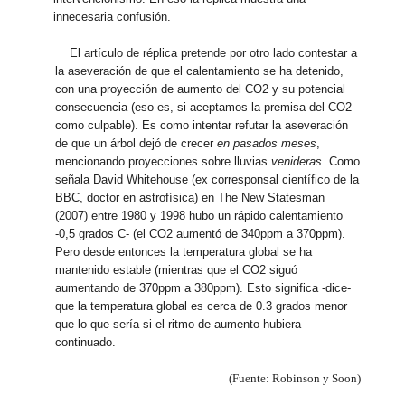
innecesaria confusión.
El artículo de réplica pretende por otro lado contestar a
la aseveración de que el calentamiento se ha detenido,
con una proyección de aumento del CO2 y su potencial
consecuencia (eso es, si aceptamos la premisa del CO2
como culpable). Es como intentar refutar la aseveración
de que un árbol dejó de crecer
en pasados meses
,
mencionando proyecciones sobre lluvias
venideras
. Como
señala David Whitehouse (ex corresponsal científico de la
BBC, doctor en astrofísica) en The New Statesman
(2007) entre 1980 y 1998 hubo un rápido calentamiento
-0,5 grados C- (el CO2 aumentó de 340ppm a 370ppm).
Pero desde entonces la temperatura global se ha
mantenido estable (mientras que el CO2 siguó
aumentando de 370ppm a 380ppm). Esto significa -dice-
que la temperatura global es cerca de 0.3 grados menor
que lo que sería si el ritmo de aumento hubiera
continuado.
(Fuente: Robinson y Soon)