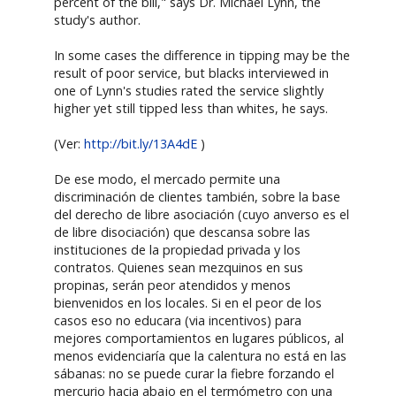
percent of the bill," says Dr. Michael Lynn, the
study's author.
In some cases the difference in tipping may be the
result of poor service, but blacks interviewed in
one of Lynn's studies rated the service slightly
higher yet still tipped less than whites, he says.
(Ver:
http://bit.ly/13A4dE
)
De ese modo, el mercado permite una
discriminación de clientes también, sobre la base
del derecho de libre asociación (cuyo anverso es el
de libre disociación) que descansa sobre las
instituciones de la propiedad privada y los
contratos. Quienes sean mezquinos en sus
propinas, serán peor atendidos y menos
bienvenidos en los locales. Si en el peor de los
casos eso no educara (via incentivos) para
mejores comportamientos en lugares públicos, al
menos evidenciaría que la calentura no está en las
sábanas: no se puede curar la fiebre forzando el
mercurio hacia abajo en el termómetro con una