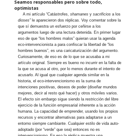
Seamos responsables pero sobre todo,
optimistas
A mi artículo “Catástrofes,
shamanes
y
sacrificios
a los
dioses”
le aparecieron dos réplicas. Voy comentar sobre la
que sí demuestra un esfuerzo por ceñirse a los
argumentos luego de una lectura detenida. En primer lugar
eso de que “los hombres malos” quieran usar la agenda
eco-intervencionista a para confiscar la libertad de “los
hombres buenos”, es una caricaturización del argumento.
Curiosamente, de eso es de lo que se acusaba a mi
artículo original. Siempre es bueno no incurrir en la falta de
la que se acusa al otro, por lo menos durante el intento de
acusarlo. Al igual que cualquier agenda similar en la
historia, el eco-intervencionismo es la suma de
intenciones positivas, deseos de poder (diseñar mundos
mejores, decir al resto qué hacer) y otros móviles varios.
El efecto sin embargo sigue siendo la restricción del libre
ejercicio de la función empresarial inherente a la acción
humana. La capacidad de emprender, usando los propios
recursos y encontrar alternativas para adaptarse a un
entorno siempre cambiante. Cualquier estilo de vida auto-
adoptado (por “verde” que sea) entonces no es
intervencionismo. En eso la réplica muestra una