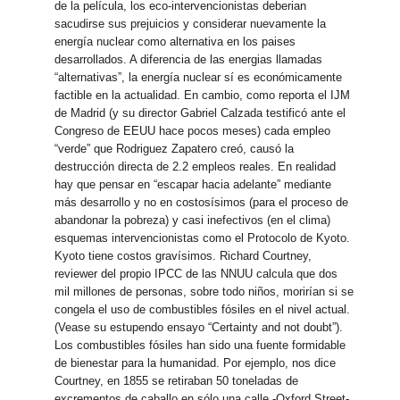
de la película, los eco-intervencionistas deberian
sacudirse sus prejuicios y considerar nuevamente la
energía nuclear como alternativa en los paises
desarrollados. A diferencia de las energias llamadas
“alternativas”, la energía nuclear sí es económicamente
factible en la actualidad. En cambio, como reporta el IJM
de Madrid (y su director Gabriel Calzada testificó ante el
Congreso de EEUU hace pocos meses) cada empleo
“verde” que Rodriguez Zapatero creó, causó la
destrucción directa de 2.2 empleos reales. En realidad
hay que pensar en “escapar hacia adelante” mediante
más desarrollo y no en costosísimos (para el proceso de
abandonar la pobreza) y casi inefectivos (en el clima)
esquemas intervencionistas como el Protocolo de Kyoto.
Kyoto tiene costos gravísimos. Richard Courtney,
reviewer del propio IPCC de las NNUU calcula que dos
mil millones de personas, sobre todo niños, morirían si se
congela el uso de combustibles fósiles en el nivel actual.
(Vease su estupendo ensayo “Certainty and not doubt”).
Los combustibles fósiles han sido una fuente formidable
de bienestar para la humanidad. Por ejemplo, nos dice
Courtney, en 1855 se retiraban 50 toneladas de
excrementos de caballo en sólo una calle -Oxford Street-