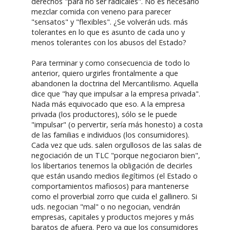
derechos "para no ser radicales". No es necesario
mezclar comida con veneno para parecer
"sensatos" y "flexibles". ¿Se volverán uds. más
tolerantes en lo que es asunto de cada uno y
menos tolerantes con los abusos del Estado?
Para terminar y como consecuencia de todo lo
anterior, quiero urgirles frontalmente a que
abandonen la doctrina del Mercantilismo. Aquella
dice que "hay que impulsar a la empresa privada".
Nada más equivocado que eso. A la empresa
privada (los productores), sólo se le puede
"impulsar" (o pervertir, sería más honesto) a costa
de las familias e individuos (los consumidores).
Cada vez que uds. salen orgullosos de las salas de
negociación de un TLC "porque negociaron bien",
los libertarios tenemos la obligación de decirles
que están usando medios ilegítimos (el Estado o
comportamientos mafiosos) para mantenerse
como el proverbial zorro que cuida el gallinero. Si
uds. negocian "mal" o no negocian, vendrán
empresas, capitales y productos mejores y más
baratos de afuera. Pero ya que los consumidores