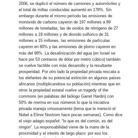
2006, se duplicó el número de camiones y automóviles y
el total de millas conducidas aumentó en 178%. Sin
embargo durante el mismo período las emisiones de
monóxido de carbono cayeron de 197 millones a 89
millones de toneladas, las de oxidos de nitrógeno de 27
millones a 19 millones y de dioxido sulfúrico de 31
millones a 15 millones, las emisiones de partículas
cayeron en 80% y las emisiones de plomo cayeron en
más del 98%.
La desalinización del agua (en Israel se
hace por 53 centavos de dólar por metro cúbico) también
se vuelve factible con más desarrollo y la resultante
prosperidad. Por otro lado la propiedad privada rescata a
los elefantes de su potencial extinción en algunos paises
africanos (multiplicandose su población) mientras que en
otros la propiedad estatal vuelve un tragedy of the
commons (en palabras del biólogo Garret Hardin) con
50% de merma en sus números lo que la iniciativa
privada maneja virtuosamente (tema que le mereció el
Nobel a Elinor Nostrom hace pocas semanas). Como dice
el viejo adagio español: “lo que es del común, es del
ningún”. La responsabilidad viene de la mano de la
proximidad y el interés de largo plazo: por eso los