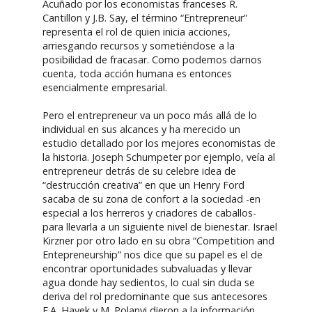
Acuñado por los economistas franceses R.
Cantillon y J.B. Say, el término “Entrepreneur”
representa el rol de quien inicia acciones,
arriesgando recursos y sometiéndose a la
posibilidad de fracasar. Como podemos darnos
cuenta, toda acción humana es entonces
esencialmente empresarial.
Pero el entrepreneur va un poco más allá de lo
individual en sus alcances y ha merecido un
estudio detallado por los mejores economistas de
la historia. Joseph Schumpeter por ejemplo, veía al
entrepreneur detrás de su celebre idea de
“destrucción creativa” en que un Henry Ford
sacaba de su zona de confort a la sociedad -en
especial a los herreros y criadores de caballos-
para llevarla a un siguiente nivel de bienestar. Israel
Kirzner por otro lado en su obra “Competition and
Entepreneurship” nos dice que su papel es el de
encontrar oportunidades subvaluadas y llevar
agua donde hay sedientos, lo cual sin duda se
deriva del rol predominante que sus antecesores
F.A. Hayek y M. Polanyi dieron a la información